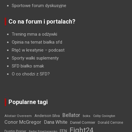
Sportowe forum dyskusyjne
Co na forum i portalach?
Trening mma a odżywki
Opinia na temat białka sfd
Rtęć w kreatynie
– podcast
Sporty walki suplementy
SFD białko smak
O co chodzi z SFD?
Popularne tagi
Bellator
Anderson Silva
Alistair Overeem
boks
Colby Covington
Conor McGregor
Dana White
Daniel Cormier
Donald Cerrone
Fight24
FEN
Dustin Poirier
Fedor Emelianenko