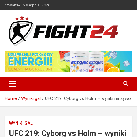
Skip
czwartek, 6 sierpnia, 2026
to
content
Polski serwis informacyjny MMA i K-1
FIGHT24.PL – MMA i K-1, UFC
Home
Wyniki gal
UFC 219: Cyborg vs Holm – wyniki na żywo
WYNIKI GAL
UFC 219: Cyborg vs Holm – wyniki