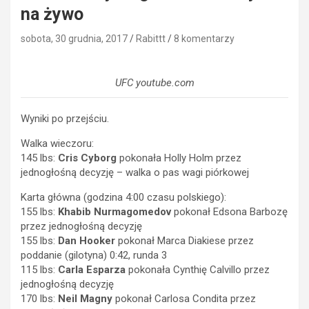
na żywo
sobota, 30 grudnia, 2017
Rabittt
8 komentarzy
UFC youtube.com
Wyniki po przejściu.
Walka wieczoru:
145 lbs:
Cris Cyborg
pokonała Holly Holm przez
jednogłośną decyzję – walka o pas wagi piórkowej
Karta główna (godzina 4:00 czasu polskiego):
155 lbs:
Khabib Nurmagomedov
pokonał Edsona Barbozę
przez jednogłośną decyzję
155 lbs:
Dan Hooker
pokonał Marca Diakiese przez
poddanie (gilotyna) 0:42, runda 3
115 lbs:
Carla Esparza
pokonała Cynthię Calvillo przez
jednogłośną decyzję
170 lbs:
Neil Magny
pokonał Carlosa Condita przez