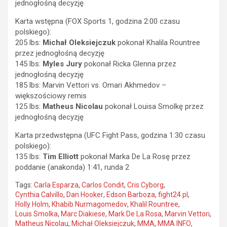
jednogłośną decyzję
Karta wstępna (FOX Sports 1, godzina 2:00 czasu
polskiego):
205 lbs:
Michał Oleksiejczuk
pokonał Khalila Rountree
przez jednogłośną decyzję
145 lbs:
Myles Jury
pokonał Ricka Glenna przez
jednogłośną decyzję
185 lbs: Marvin Vettori vs. Omari Akhmedov –
większościowy remis
125 lbs:
Matheus Nicolau
pokonał Louisa Smolkę przez
jednogłośną decyzję
Karta przedwstępna (UFC Fight Pass, godzina 1:30 czasu
polskiego):
135 lbs:
Tim Elliott
pokonał Marka De La Rosę przez
poddanie (anakonda) 1:41, runda 2
Tags:
Carla Esparza
,
Carlos Condit
,
Cris Cyborg
,
Cynthia Calvillo
,
Dan Hooker
,
Edson Barboza
,
fight24.pl
,
Holly Holm
,
Khabib Nurmagomedov
,
Khalil Rountree
,
Louis Smolka
,
Marc Diakiese
,
Mark De La Rosa
,
Marvin Vettori
,
Matheus Nicolau
,
Michał Oleksiejczuk
,
MMA
,
MMA INFO
,