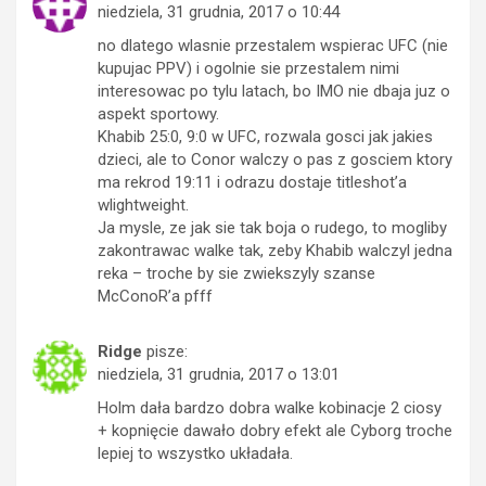
niedziela, 31 grudnia, 2017 o 10:44
no dlatego wlasnie przestalem wspierac UFC (nie
kupujac PPV) i ogolnie sie przestalem nimi
interesowac po tylu latach, bo IMO nie dbaja juz o
aspekt sportowy.
Khabib 25:0, 9:0 w UFC, rozwala gosci jak jakies
dzieci, ale to Conor walczy o pas z gosciem ktory
ma rekrod 19:11 i odrazu dostaje titleshot’a
wlightweight.
Ja mysle, ze jak sie tak boja o rudego, to mogliby
zakontrawac walke tak, zeby Khabib walczyl jedna
reka – troche by sie zwiekszyly szanse
McConoR’a pfff
Ridge
pisze:
niedziela, 31 grudnia, 2017 o 13:01
Holm dała bardzo dobra walke kobinacje 2 ciosy
+ kopnięcie dawało dobry efekt ale Cyborg troche
lepiej to wszystko układała.