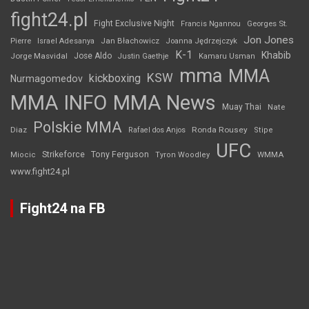
fight24.pl
Fight Exclusive Night
Francis Ngannou
Georges St.
Jon Jones
Jan Błachowicz
Pierre
Israel Adesanya
Joanna Jędrzejczyk
K-1
Khabib
Jorge Masvidal
Jose Aldo
Justin Gaethje
Kamaru Usman
mma
MMA
KSW
kickboxing
Nurmagomedov
MMA INFO
MMA News
Muay Thai
Nate
Polskie MMA
Diaz
Ronda Rousey
Rafael dos Anjos
Stipe
UFC
Strikeforce
Tony Ferguson
WMMA
Miocic
Tyron Woodley
www.fight24.pl
Fight24 na FB