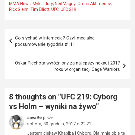
MMA News
,
Myles Jury
,
Neil Magny
,
Omari Akhmedov
,
Rick Glenn
,
Tim Elliott
,
UFC
,
UFC 219
Nawigacja
Co słychać w Internecie? Czyli medialne
wpisu
podsumowanie tygodnia #111
Oskar Piechota wyróżniony za najlepszy nokaut 2017
roku w organizacji Cage Warriors
8 thoughts on “
UFC 219: Cyborg
vs Holm – wyniki na żywo
”
sava9e
pisze:
sobota, 30 grudnia, 2017 o 22:21
Jestem ciekaw Khabiba i Cyborg. Dla mnie obie te