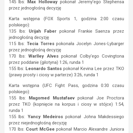
145 lbs:
Max Holloway
pokonał Jeremy’ego Stephensa
przez jednogłośną decyzję
Karta wstępna (FOX Sports 1, godzina 2:00 czasu
polskiego):
135 lbs:
Urijah Faber
pokonał Frankie Saenza przez
jednogłośną decyzję
115 lbs:
Tecia Torres
pokonała Jocelyn Jones-Lybarger
przez jednogłośną decyzję
170 lbs:
Warlley Alves
pokonał Colby’ego Covingtona
przez poddanie (gilotyna) 1:26, runda 1
155 lbs:
Leonardo Santos
pokonał Kevina Lee przez TKO
(prawy prosty i ciosy w parterze) 3:26, runda 1
Karta wstępna (UFC Fight Pass, godzina 0:30 czasu
polskiego):
155 lbs:
Magomed Mustafaev
pokonał Joe Proctora
przez TKO (kopnięcie na korpus i ciosy w stójce) 1:54,
runda 1
155 lbs:
Yancy Medeiros
pokonał Johna Makdessiego
przez niejednogłośną decyzję
170 lbs:
Court McGee
pokonał Marcio Alexandre Juniora