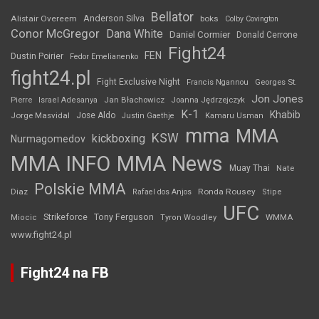
Bellator
Anderson Silva
Alistair Overeem
boks
Colby Covington
Conor McGregor
Dana White
Daniel Cormier
Donald Cerrone
Fight24
FEN
Dustin Poirier
Fedor Emelianenko
fight24.pl
Fight Exclusive Night
Francis Ngannou
Georges St.
Jon Jones
Jan Błachowicz
Pierre
Israel Adesanya
Joanna Jędrzejczyk
K-1
Khabib
Jorge Masvidal
Jose Aldo
Justin Gaethje
Kamaru Usman
mma
MMA
KSW
kickboxing
Nurmagomedov
MMA INFO
MMA News
Muay Thai
Nate
Polskie MMA
Diaz
Ronda Rousey
Rafael dos Anjos
Stipe
UFC
Strikeforce
Tony Ferguson
WMMA
Miocic
Tyron Woodley
www.fight24.pl
Fight24 na FB