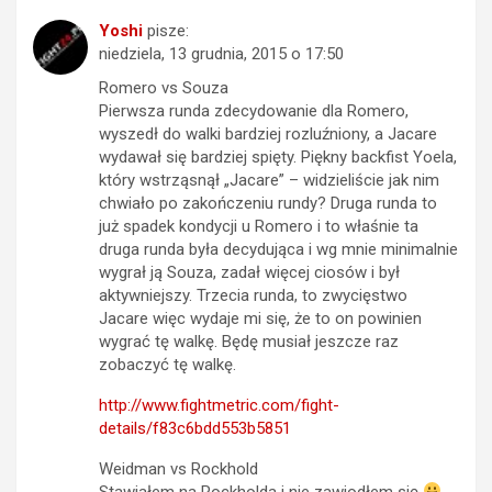
Yoshi
pisze:
niedziela, 13 grudnia, 2015 o 17:50
Romero vs Souza
Pierwsza runda zdecydowanie dla Romero,
wyszedł do walki bardziej rozluźniony, a Jacare
wydawał się bardziej spięty. Piękny backfist Yoela,
który wstrząsnął „Jacare” – widzieliście jak nim
chwiało po zakończeniu rundy? Druga runda to
już spadek kondycji u Romero i to właśnie ta
druga runda była decydująca i wg mnie minimalnie
wygrał ją Souza, zadał więcej ciosów i był
aktywniejszy. Trzecia runda, to zwycięstwo
Jacare więc wydaje mi się, że to on powinien
wygrać tę walkę. Będę musiał jeszcze raz
zobaczyć tę walkę.
http://www.fightmetric.com/fight-
details/f83c6bdd553b5851
Weidman vs Rockhold
Stawiałem na Rockholda i nie zawiodłem się