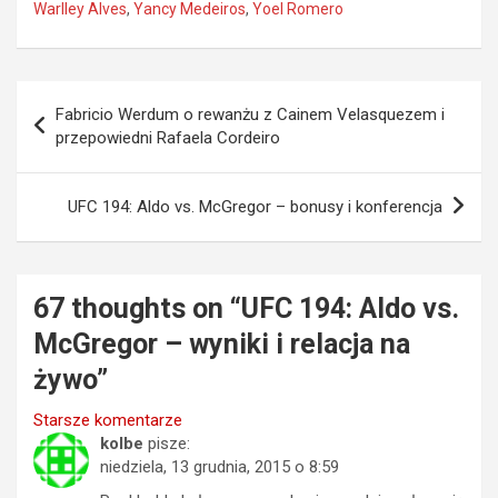
Warlley Alves
,
Yancy Medeiros
,
Yoel Romero
Nawigacja
Fabricio Werdum o rewanżu z Cainem Velasquezem i
wpisu
przepowiedni Rafaela Cordeiro
UFC 194: Aldo vs. McGregor – bonusy i konferencja
67 thoughts on “
UFC 194: Aldo vs.
McGregor – wyniki i relacja na
żywo
”
Nawigacja
Starsze komentarze
kolbe
pisze:
komentarzy
niedziela, 13 grudnia, 2015 o 8:59