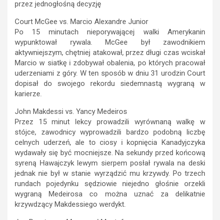
przez jednogłośną decyzję
Court McGee vs. Marcio Alexandre Junior
Po 15 minutach nieporywającej walki Amerykanin
wypunktował rywala. McGee był zawodnikiem
aktywniejszym, chętniej atakował, przez długi czas wciskał
Marcio w siatkę i zdobywał obalenia, po których pracował
uderzeniami z góry. W ten sposób w dniu 31 urodzin Court
dopisał do swojego rekordu siedemnastą wygraną w
karierze.
John Makdessi vs. Yancy Medeiros
Przez 15 minut lekcy prowadzili wyrównaną walkę w
stójce, zawodnicy wyprowadzili bardzo podobną liczbę
celnych uderzeń, ale to ciosy i kopnięcia Kanadyjczyka
wydawały się być mocniejsze. Na sekundy przed końcową
syreną Hawajczyk lewym sierpem posłał rywala na deski
jednak nie był w stanie wyrządzić mu krzywdy. Po trzech
rundach pojedynku sędziowie niejedno głośnie orzekli
wygraną Medeirosa co można uznać za delikatnie
krzywdzący Makdessiego werdykt.