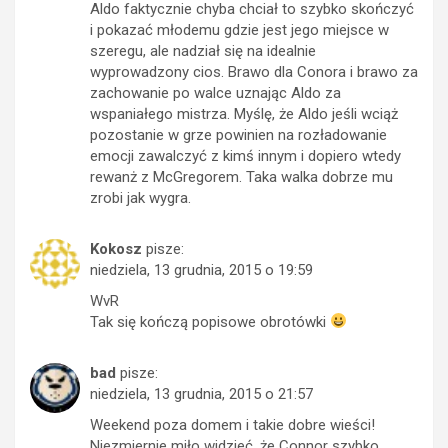
Aldo faktycznie chyba chciał to szybko skończyć
i pokazać młodemu gdzie jest jego miejsce w
szeregu, ale nadział się na idealnie
wyprowadzony cios. Brawo dla Conora i brawo za
zachowanie po walce uznając Aldo za
wspaniałego mistrza. Myślę, że Aldo jeśli wciąż
pozostanie w grze powinien na rozładowanie
emocji zawalczyć z kimś innym i dopiero wtedy
rewanż z McGregorem. Taka walka dobrze mu
zrobi jak wygra.
Kokosz
pisze:
niedziela, 13 grudnia, 2015 o 19:59
WvR
Tak się kończą popisowe obrotówki
bad
pisze:
niedziela, 13 grudnia, 2015 o 21:57
Weekend poza domem i takie dobre wieści!
Niezmiernie miło widzieć, że Connor szybko