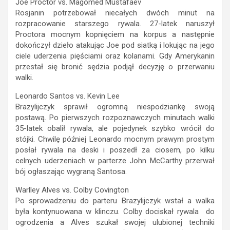
Joe Proctor vs. Magomed Mustafaev
Rosjanin potrzebował niecałych dwóch minut na
rozpracowanie starszego rywala. 27-latek naruszył
Proctora mocnym kopnięciem na korpus a następnie
dokończył dzieło atakując Joe pod siatką i lokując na jego
ciele uderzenia pięściami oraz kolanami. Gdy Amerykanin
przestał się bronić sędzia podjął decyzję o przerwaniu
walki.
Leonardo Santos vs. Kevin Lee
Brazylijczyk sprawił ogromną niespodziankę swoją
postawą. Po pierwszych rozpoznawczych minutach walki
35-latek obalił rywala, ale pojedynek szybko wrócił do
stójki. Chwilę później Leonardo mocnym prawym prostym
posłał rywala na deski i poszedł za ciosem, po kilku
celnych uderzeniach w parterze John McCarthy przerwał
bój ogłaszając wygraną Santosa.
Warlley Alves vs. Colby Covington
Po sprowadzeniu do parteru Brazylijczyk wstał a walka
była kontynuowana w klinczu. Colby dociskał rywala do
ogrodzenia a Alves szukał swojej ulubionej techniki