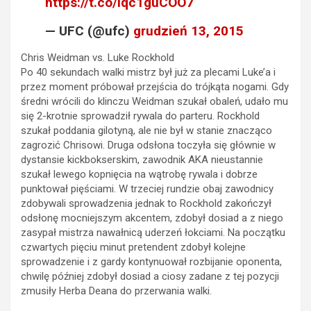
https://t.co/iqc1guCOO7
— UFC (@ufc)
grudzień 13, 2015
Chris Weidman vs. Luke Rockhold
Po 40 sekundach walki mistrz był już za plecami Luke’a i
przez moment próbował przejścia do trójkąta nogami. Gdy
średni wrócili do klinczu Weidman szukał obaleń, udało mu
się 2-krotnie sprowadził rywala do parteru. Rockhold
szukał poddania gilotyną, ale nie był w stanie znacząco
zagrozić Chrisowi. Druga odsłona toczyła się głównie w
dystansie kickbokserskim, zawodnik AKA nieustannie
szukał lewego kopnięcia na wątrobę rywala i dobrze
punktował pięściami. W trzeciej rundzie obaj zawodnicy
zdobywali sprowadzenia jednak to Rockhold zakończył
odsłonę mocniejszym akcentem, zdobył dosiad a z niego
zasypał mistrza nawałnicą uderzeń łokciami. Na początku
czwartych pięciu minut pretendent zdobył kolejne
sprowadzenie i z gardy kontynuował rozbijanie oponenta,
chwilę później zdobył dosiad a ciosy zadane z tej pozycji
zmusiły Herba Deana do przerwania walki.