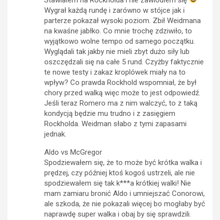
Wygrał każdą rundę i zarówno w stójce jak i
parterze pokazał wysoki poziom. Zbił Weidmana
na kwaśne jabłko. Co mnie trochę zdziwiło, to
wyjątkowo wolne tempo od samego początku.
Wyglądali tak jakby nie mieli zbyt dużo siły lub
oszczędzali się na całe 5 rund. Czyżby faktycznie
te nowe testy i zakaz kroplówek miały na to
wpływ? Co prawda Rockhold wspomniał, że był
chory przed walką więc może to jest odpowiedź.
Jeśli teraz Romero ma z nim walczyć, to z taką
kondycją będzie mu trudno i z zasięgiem
Rockholda. Weidman słabo z tymi zapasami
jednak.
Aldo vs McGregor
Spodziewałem się, że to może być krótka walka i
prędzej, czy później ktoś kogoś ustrzeli, ale nie
spodziewałem się tak k***a krótkiej walki! Nie
mam zamiaru bronić Aldo i umniejszać Conorowi,
ale szkoda, że nie pokazali więcej bo mogłaby być
naprawdę super walka i obaj by się sprawdzili.