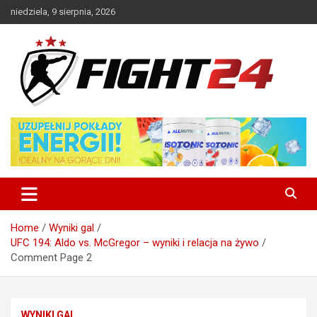
Skip
niedziela, 9 sierpnia, 2026
to
content
Polski serwis informacyjny MMA i K-1
FIGHT24.PL – MMA i K-1, UFC
Home
Wyniki gal
UFC 194: Aldo vs. McGregor – wyniki i relacja na żywo
Comment Page 2
WYNIKI GAL