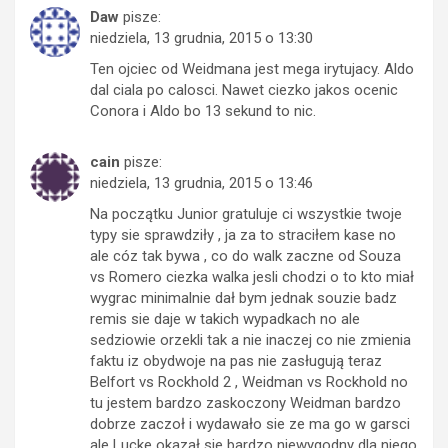
Daw
pisze:
niedziela, 13 grudnia, 2015 o 13:30
Ten ojciec od Weidmana jest mega irytujacy. Aldo
dal ciala po calosci. Nawet ciezko jakos ocenic
Conora i Aldo bo 13 sekund to nic.
cain
pisze:
niedziela, 13 grudnia, 2015 o 13:46
Na początku Junior gratuluje ci wszystkie twoje
typy sie sprawdziły , ja za to straciłem kase no
ale cóz tak bywa , co do walk zaczne od Souza
vs Romero ciezka walka jesli chodzi o to kto miał
wygrac minimalnie dał bym jednak souzie badz
remis sie daje w takich wypadkach no ale
sedziowie orzekli tak a nie inaczej co nie zmienia
faktu iz obydwoje na pas nie zasługują teraz
Belfort vs Rockhold 2 , Weidman vs Rockhold no
tu jestem bardzo zaskoczony Weidman bardzo
dobrze zaczoł i wydawało sie ze ma go w garsci
ale Lucke okazał sie bardzo niewygodny dla niego