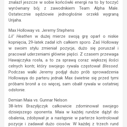
znalazł jeszcze w sobie końcówki energii na to by toczyć
wyrównany bój z zawodnikiem Team Alpha Male.
Ostatecznie sędziowie jednogłośnie orzekli wygraną
Urijaha.
Max Holloway vs. Jeremy Stephens
Lil’ Heathen
w dużej mierze swoją grę oparł o niskie
kopnięcia, 29-latek zadał ich całkiem sporo. Zaś Holloway
w swoim stylu zmieniał pozycje, dużo się poruszał i
pracował uderzeniami głównie pięści. Z czasem przewaga
Hawajczyka rosła, a to za sprawą coraz większej ilości
celnych kontr, który swojego rywala częstował
Blessed
.
Podczas walki Jeremy podjął dużo prób sprowadzenia
Hollowaya do parteru jednak Max świetnie się przed tymi
próbami bronił a co więcej, sam obalił rywala w ostatniej
odsłonie.
Demian Maia vs. Gunnar Nelson
38-letni Brazylijczyk całkowicie zdominował swojego
dzisiejszego oponenta. Maia w każdej rundzie dążył do
obalenia, zdobywał je a następnie w parterze kontrolował
pozycje i zadawał dużo ciosów. W każdej z trzech rund