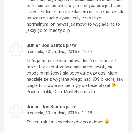
to mi sie smiac chcialo. jemu chyba cos jest albo
jakies leki bierze moim zdaniem nie mozna sie tak
spokojnie zachowywac caly czas i byc
normalnym. on nawet jak mowi to wyglada na to
jakby go to meczylo ;p
Junior Dos Santos
pisze:
niedziela, 13 grudnia, 2015 o 12:17
Tofik ja tu nic nikomu udowadniać nie musze. I
moze tez niepotrzebnie napisałem kwotę nie
chodziło mi żebyś sie pochwalić czy cos. Mam
nadzieje ze z wygrana Aliego nad JDS o ktorej tak
ciagle tu mowie sie nie mylę bo bede płakał
Pozdro Tofik, Cain, Mustela i reszta.
Junior Dos Santos
pisze:
niedziela, 13 grudnia, 2015 o 12:18
To jest rok zmiany mistrzów po całości