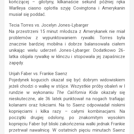
kończącej – gilotyny, kilkanaście sekund później ręka
Warlleya ciasno oplotła szyję Covingtona i Amerykanin
musiał się poddać.
Tecia Torres vs. Jocelyn Jones-Lybarger
Na przestrzeni 15 minut młodsza z Amerykanek nie miał
problemów z wypunktowaniem rywalki. Torres była
znacznie bardziej mobilna i dobrze balansowała ciałem
unikając wielu uderzeń Jones-Lybarger. Dodatkowo 26-
latka obijała rywalkę w klinczu i stopowała jej zapaśnicze
zapędy.
Urijah Faber vs. Frankie Saenz
Pojedynek kogucich okazał się być dobrym widowiskiem
jeżeli chodzi o walkę w stójce. Wszystkie próby obaleń w I
rundzie w wykonaniu
The California Kida
okazały się
nieskuteczne, ale 36 latek punktował na nogach trafiając
kolanami oraz łokciami. Na to Saenz odpowiadał niskimi
kopnięciami i kilka razy – całymi kombinacjami. Na
początki drugiej odsłony, po znakomitym wysokim
kopnięciu Faber był bliski zakończenia walki jednak Frankie
przetrwał nawałnicę. W ostatnich pięciu minutach Saenz