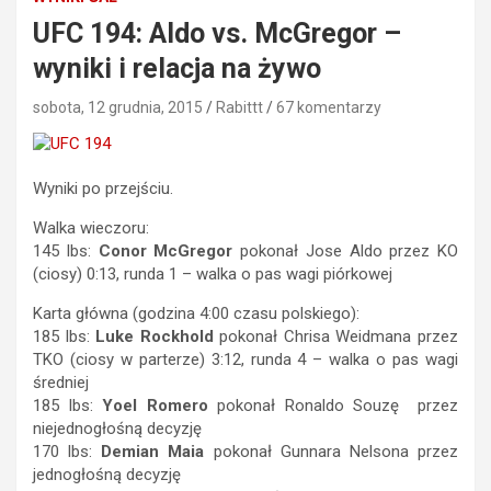
UFC 194: Aldo vs. McGregor –
wyniki i relacja na żywo
sobota, 12 grudnia, 2015
Rabittt
67 komentarzy
Wyniki po przejściu.
Walka wieczoru:
145 lbs:
Conor McGregor
pokonał Jose Aldo przez KO
(ciosy) 0:13, runda 1 – walka o pas wagi piórkowej
Karta główna (godzina 4:00 czasu polskiego):
185 lbs:
Luke Rockhold
pokonał Chrisa Weidmana przez
TKO (ciosy w parterze) 3:12, runda 4 – walka o pas wagi
średniej
185 lbs:
Yoel Romero
pokonał Ronaldo Souzę przez
niejednogłośną decyzję
170 lbs:
Demian Maia
pokonał Gunnara Nelsona przez
jednogłośną decyzję