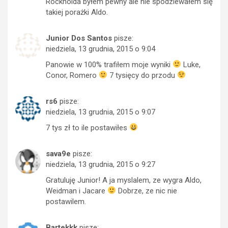
Rockholda byłem pewny ale nie spodziewałem się
takiej porażki Aldo.
Junior Dos Santos
pisze:
niedziela, 13 grudnia, 2015 o 9:04
Panowie w 100% trafiłem moje wyniki
Luke,
Conor, Romero
7 tysięcy do przodu
rs6
pisze:
niedziela, 13 grudnia, 2015 o 9:07
7 tys zł to ile postawiłes
sava9e
pisze:
niedziela, 13 grudnia, 2015 o 9:27
Gratuluję Junior! A ja myslalem, ze wygra Aldo,
Weidman i Jacare
Dobrze, ze nic nie
postawilem.
Bartekkk
pisze: