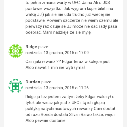
to pełna zmiana warty w UFC. Ja na Ali o JDS
postawie wszystko. Jak wygram kupie bilet i na
walkę JJ:) jak sie nie uda trudno juz wiecej nie
podstawie. Powiem szczerze nie wiem czemu ale
pierwszy raz czuje se JJ moze nie dac rady pasa
odebrać. Mam nadzieje ze sie mylę.
Ridge
pisze:
niedziela, 13 grudnia, 2015 o 17:09
Cain jaki rewanż ?? Edgar teraz w kolejce jest.
Aldo nawet 1 min nie wytrzymał.
Durden
pisze:
niedziela, 13 grudnia, 2015 o 17:26
Ridge ja też jestem za tym żeby Edgar walczył o
tytuł, ale wiesz jak jest z UFC i tą ich głupią
polityką natychmiastowych rewanzy Cain dostał
od razu Ronda dostała Silva i Barao także, więc i
Aldo pewnie dostanie.