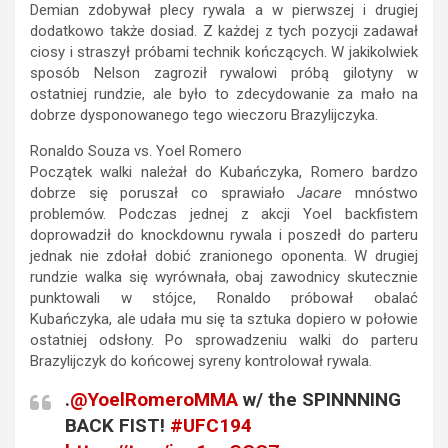
Demian zdobywał plecy rywala a w pierwszej i drugiej
dodatkowo także dosiad. Z każdej z tych pozycji zadawał
ciosy i straszył próbami technik kończących. W jakikolwiek
sposób Nelson zagroził rywalowi próbą gilotyny w
ostatniej rundzie, ale było to zdecydowanie za mało na
dobrze dysponowanego tego wieczoru Brazylijczyka.
Ronaldo Souza vs. Yoel Romero
Początek walki należał do Kubańczyka, Romero bardzo
dobrze się poruszał co sprawiało
Jacare
mnóstwo
problemów. Podczas jednej z akcji Yoel backfistem
doprowadził do knockdownu rywala i poszedł do parteru
jednak nie zdołał dobić zranionego oponenta. W drugiej
rundzie walka się wyrównała, obaj zawodnicy skutecznie
punktowali w stójce, Ronaldo próbował obalać
Kubańczyka, ale udała mu się ta sztuka dopiero w połowie
ostatniej odsłony. Po sprowadzeniu walki do parteru
Brazylijczyk do końcowej syreny kontrolował rywala.
.
@YoelRomeroMMA
w/ the SPINNNING
BACK FIST!
#UFC194