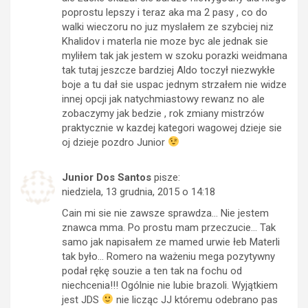
poprostu lepszy i teraz aka ma 2 pasy , co do
walki wieczoru no juz myslałem ze szybciej niz
Khalidov i materla nie moze byc ale jednak sie
myliłem tak jak jestem w szoku porazki weidmana
tak tutaj jeszcze bardziej Aldo toczył niezwykłe
boje a tu dał sie uspac jednym strzałem nie widze
innej opcji jak natychmiastowy rewanz no ale
zobaczymy jak bedzie , rok zmiany mistrzów
praktycznie w kazdej kategori wagowej dzieje sie
oj dzieje pozdro Junior
Junior Dos Santos
pisze:
niedziela, 13 grudnia, 2015 o 14:18
Cain mi sie nie zawsze sprawdza… Nie jestem
znawca mma. Po prostu mam przeczucie… Tak
samo jak napisałem ze mamed urwie łeb Materli
tak było… Romero na ważeniu mega pozytywny
podał rękę souzie a ten tak na fochu od
niechcenia!!! Ogólnie nie lubie brazoli. Wyjątkiem
jest JDS
nie licząc JJ któremu odebrano pas