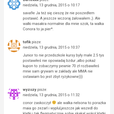
niedziela, 13 grudnia, 2015 o 10:17
sava9e Ja też się cieszę że nie poszedłem
postawić. A jeszcze wczoraj żałowałem ;). Ale
walki masakra normalnie dla mnie szok, ta walka
Conora to ja pier*.
tofik
pisze:
niedziela, 13 grudnia, 2015 o 10:37
Junior to nie przedszkole kursy były małe 2.5 tys
postawiłeś nie opowiadaj bzdur ,albo pokaż
kupon to zobaczymy pewnie 70 zł rozbawiłeś
mnie sam grywam w zakłady ale MMA nie
ostawiam bo jest zbyt ryzykowne)))
wyzszy
pisze:
niedziela, 13 grudnia, 2015 o 11:32
conor zaskoczył
ale walka nelsona to porazka
maia go zezarl i wyplul,jeszcze jak wszedl do
klatki i tak flegmatycznie sobie skakal wokol klatki