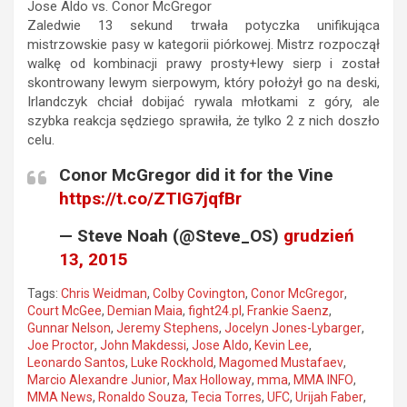
Jose Aldo vs. Conor McGregor
Zaledwie 13 sekund trwała potyczka unifikująca
mistrzowskie pasy w kategorii piórkowej. Mistrz rozpoczął
walkę od kombinacji prawy prosty+lewy sierp i został
skontrowany lewym sierpowym, który położył go na deski,
Irlandczyk chciał dobijać rywala młotkami z góry, ale
szybka reakcja sędziego sprawiła, że tylko 2 z nich doszło
celu.
Conor McGregor did it for the Vine
https://t.co/ZTIG7jqfBr
— Steve Noah (@Steve_OS)
grudzień
13, 2015
Tags:
Chris Weidman
,
Colby Covington
,
Conor McGregor
,
Court McGee
,
Demian Maia
,
fight24.pl
,
Frankie Saenz
,
Gunnar Nelson
,
Jeremy Stephens
,
Jocelyn Jones-Lybarger
,
Joe Proctor
,
John Makdessi
,
Jose Aldo
,
Kevin Lee
,
Leonardo Santos
,
Luke Rockhold
,
Magomed Mustafaev
,
Marcio Alexandre Junior
,
Max Holloway
,
mma
,
MMA INFO
,
MMA News
,
Ronaldo Souza
,
Tecia Torres
,
UFC
,
Urijah Faber
,