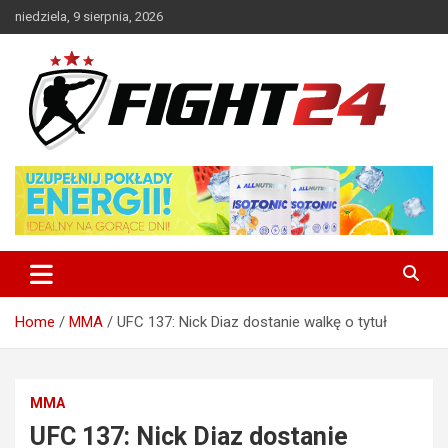
Skip
niedziela, 9 sierpnia, 2026
to
content
Polski serwis informacyjny MMA i K-1
FIGHT24.PL – MMA i K-1, UFC
Home
MMA
UFC 137: Nick Diaz dostanie walkę o tytuł
MMA
UFC 137: Nick Diaz dostanie