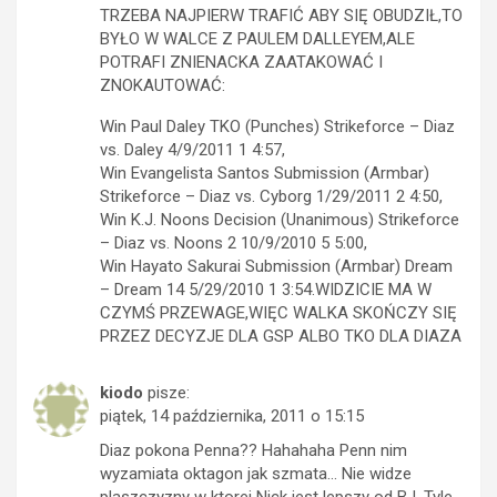
TRZEBA NAJPIERW TRAFIĆ ABY SIĘ OBUDZIŁ,TO
BYŁO W WALCE Z PAULEM DALLEYEM,ALE
POTRAFI ZNIENACKA ZAATAKOWAĆ I
ZNOKAUTOWAĆ:
Win Paul Daley TKO (Punches) Strikeforce – Diaz
vs. Daley 4/9/2011 1 4:57,
Win Evangelista Santos Submission (Armbar)
Strikeforce – Diaz vs. Cyborg 1/29/2011 2 4:50,
Win K.J. Noons Decision (Unanimous) Strikeforce
– Diaz vs. Noons 2 10/9/2010 5 5:00,
Win Hayato Sakurai Submission (Armbar) Dream
– Dream 14 5/29/2010 1 3:54.WIDZICIE MA W
CZYMŚ PRZEWAGE,WIĘC WALKA SKOŃCZY SIĘ
PRZEZ DECYZJE DLA GSP ALBO TKO DLA DIAZA
kiodo
pisze:
piątek, 14 października, 2011 o 15:15
Diaz pokona Penna?? Hahahaha Penn nim
wyzamiata oktagon jak szmata… Nie widze
plaszczyzny w ktorej Nick jest lepszy od BJ. Tyle