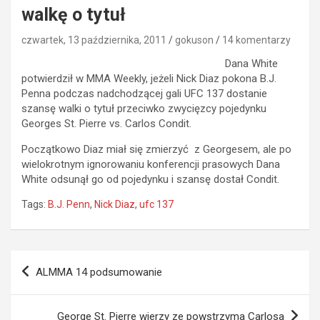
walkę o tytuł
czwartek, 13 października, 2011
gokuson
14 komentarzy
Dana White
potwierdził w MMA Weekly, jeżeli Nick Diaz pokona B.J.
Penna podczas nadchodzącej gali UFC 137 dostanie
szansę walki o tytuł przeciwko zwycięzcy pojedynku
Georges St. Pierre vs. Carlos Condit.
Początkowo Diaz miał się zmierzyć z Georgesem, ale po
wielokrotnym ignorowaniu konferencji prasowych Dana
White odsunął go od pojedynku i szansę dostał Condit.
Tags:
B.J. Penn
,
Nick Diaz
,
ufc 137
Nawigacja
ALMMA 14 podsumowanie
wpisu
George St. Pierre wierzy ze powstrzyma Carlosa