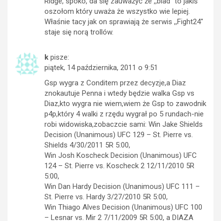
Ridge, spoko, da się zauważyć że ,,blad” to jakiś
oszołom który uważa że wszystko wie lepiej.
Właśnie tacy jak on sprawiają że serwis ,,Fight24″
staje się norą trollów.
k
pisze:
piątek, 14 października, 2011 o 9:51
Gsp wygra z Conditem przez decyzje,a Diaz
znokautuje Penna i wtedy będzie walka Gsp vs
Diaz,kto wygra nie wiem,wiem że Gsp to zawodnik
p4p,który 4 walki z rzędu wygrał po 5 rundach-nie
robi widowiska,zobaczcie sami: Win Jake Shields
Decision (Unanimous) UFC 129 – St. Pierre vs.
Shields 4/30/2011 5R 5:00,
Win Josh Koscheck Decision (Unanimous) UFC
124 – St. Pierre vs. Koscheck 2 12/11/2010 5R
5:00,
Win Dan Hardy Decision (Unanimous) UFC 111 –
St. Pierre vs. Hardy 3/27/2010 5R 5:00,
Win Thiago Alves Decision (Unanimous) UFC 100
– Lesnar vs. Mir 2 7/11/2009 5R 5:00, a DIAZA