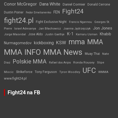
Conor McGregor
Dana White
Daniel Cormier
Donald Cerrone
Fight24
FEN
Dustin Poirier
Fedor Emelianenko
fight24.pl
Fight Exclusive Night
Francis Ngannou
Georges St.
Jon Jones
Jan Błachowicz
Pierre
Israel Adesanya
Joanna Jędrzejczyk
K-1
Khabib
Jorge Masvidal
Jose Aldo
Justin Gaethje
Kamaru Usman
mma
MMA
KSW
kickboxing
Nurmagomedov
MMA INFO
MMA News
Muay Thai
Nate
Polskie MMA
Diaz
Ronda Rousey
Rafael dos Anjos
Stipe
UFC
Strikeforce
Tony Ferguson
WMMA
Miocic
Tyron Woodley
www.fight24.pl
Fight24 na FB