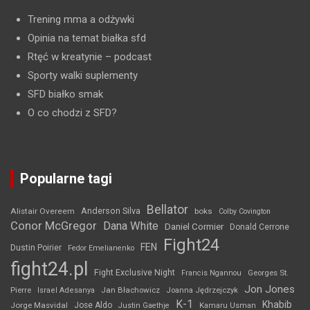
Trening mma a odżywki
Opinia na temat białka sfd
Rtęć w kreatynie
– podcast
Sporty walki suplementy
SFD białko smak
O co chodzi z SFD?
Popularne tagi
Bellator
Anderson Silva
Alistair Overeem
boks
Colby Covington
Conor McGregor
Dana White
Daniel Cormier
Donald Cerrone
Fight24
FEN
Dustin Poirier
Fedor Emelianenko
fight24.pl
Fight Exclusive Night
Francis Ngannou
Georges St.
Jon Jones
Jan Błachowicz
Pierre
Israel Adesanya
Joanna Jędrzejczyk
K-1
Khabib
Jorge Masvidal
Jose Aldo
Justin Gaethje
Kamaru Usman