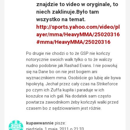
znajdzie to video w oryginale, to
niech zaklinuje.Było tam
wszystko na temat.
http://sports.yahoo.com/video/pl
ayer/mma/HeavyMMA/25020316
#mma/HeavyMMA/25020316
Po drugie nie chodzi o to że GSP nie kończy
notorycznie swoich walk tylko o to że walczy
nudno podobnie jak Rashad Evans. I nie powołuj
się na Dane bo on nie jest bogiem ani
wyznacznikiem mma. Osobiście go lubię ale bywa
hipokrytą. Jechał przez cały czas na Strikeforce
po czym ich Zuffa kupiła i paraduje w ich
koszulce na ich gali. Na dodatek sam często
powtarza zawodnikom żeby kończyli walki przed
czasem bo z sędziowaniem jest różnie.
kupawwannie
pisze:
niedziela, 1 maja, 2011 o 21:33