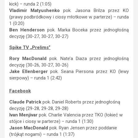
kick) – runda 2 (1:05)
Vladimir Matyushenko
pok. Jasona Brilza przez KO
(prawy podbródkowy i ciosy młotkowe w parterze) – runda
1 (0:20)
Ben Henderson
pok. Marka Boceka przez jednogłośną
decyzję (30-27, 30-27, 30-27)
Spike TV „Prelims”
Rory MacDonald
pok. Nate’a Diaza przez jednogłośną
decyzję (30-26, 30-27, 30-26)
Jake Ellenberger
pok. Seana Piersona przez KO (lewy
sierpowy) – runda 1 (2:42)
Facebook
Claude Patrick
pok. Daniel Roberts przez jednogłośną
decyzję (29-28, 29-28, 29-28)
Ivan Menjivar
pok. Charlie Valencia przez TKO (łokieć w
stójce i ciosy w parterze) – runda 1 (1:30)
Jason MacDonald
pok. Ryan Jensen przez poddanie
(trójkąt nogami) – runda 1 (1:37)