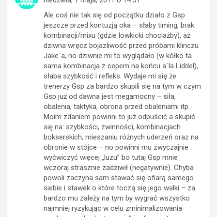
Ale coś nie tak się od początku działo z Gsp
jeszcze przed kontuzją oka – słaby timing, brak
kombinacji/mixu (gdzie lowkicki chociażby), aż
dziwna wręcz bojazliwość przed próbami klinczu
Jake`a, no dziwnie mi to wyglądało (w kółko ta
sama kombinacja z cepem na końcu a`la Liddel),
słaba szybkość i refleks. Wydaje mi się że
trenerzy Gsp za bardzo skupili się na tym w czym
Gsp już od dawna jest megamocny – siła,
obalenia, taktyka, obrona przed obaleniami itp.
Moim zdaniem powinni to już odpuścić a skupić
się na: szybkości, zwinności, kombinacjach
bokserskich, mieszaniu różnych uderzeń oraz na
obronie w stójce – no powinni mu zwyczajnie
wyćwiczyć więcej „luzu” bo tutaj Gsp mnie
wczoraj strasznie zadziwił (negatywnie). Chyba
powoli zaczyna sam stawać się ofiarą samego
siebie i stawek o które toczą się jego walki – za
bardzo mu zależy na tym by wygrać wszystko
najmniej ryzykując w celu zminimalizowania