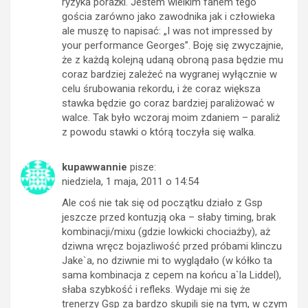
ryzyka porażki. Jestem wielkim fanem tego
gościa zarówno jako zawodnika jak i człowieka
ale muszę to napisać: „I was not impressed by
your performance Georges”. Boję się zwyczajnie,
że z każdą kolejną udaną obroną pasa będzie mu
coraz bardziej zależeć na wygranej wyłącznie w
celu śrubowania rekordu, i że coraz większa
stawka będzie go coraz bardziej paraliżować w
walce. Tak było wczoraj moim zdaniem – paraliż
z powodu stawki o którą toczyła się walka.
kupawwannie
pisze:
niedziela, 1 maja, 2011 o 14:54
Ale coś nie tak się od początku działo z Gsp
jeszcze przed kontuzją oka – słaby timing, brak
kombinacji/mixu (gdzie lowkicki chociażby), aż
dziwna wręcz bojazliwość przed próbami klinczu
Jake`a, no dziwnie mi to wyglądało (w kółko ta
sama kombinacja z cepem na końcu a`la Liddel),
słaba szybkość i refleks. Wydaje mi się że
trenerzy Gsp za bardzo skupili się na tym, w czym