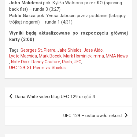
John Makdessi
pok. Kyle’a Watsona przez KO (spinning
back fist) – runda 3 (3:27)
Pablo Garza
pok. Yvesa Jabouin przez poddanie (latający
trójkąt nogami) – runda 1 (4:31)
Wyniki będą aktualizowane po rozpoczęciu głównej
karty (3:00)
Tags:
Georges St. Pierre
,
Jake Shields
,
Jose Aldo
,
Lyoto Machida
,
Mark Bocek
,
Mark Hominick
,
mma
,
MMA News
,
Nate Diaz
,
Randy Couture
,
Rush
,
UFC
,
UFC 129: St. Pierre vs. Shields
Nawigacja
Dana White video blog UFC 129 część 4
wpisu
UFC 129 – ustanowiło rekord