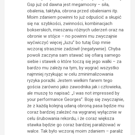
Gsp już od dawna jest megamocny – siła,
obalenia, taktyka, obrona przed obaleniami itp.
Moim zdaniem powinni to już odpuścić a skupić
się na: szybkości, zwinności, kombinacjach
bokserskich, mieszaniu różnych uderzeń oraz na
obronie w stójce – no powinni mu zwyczajnie
wyćwiczyć więcej „luzu” bo tutaj Gsp mnie
wczoraj strasznie zadziwił (negatywnie). Chyba
powoli zaczyna sam stawać się ofiarą samego
siebie i stawek o które toczą się jego walki – za
bardzo mu zależy na tym, by wygrać wszystko
najmniej ryzykując w celu zminimalizowania
ryzyka porażki. Jestem wielkim fanem tego
gościa zarówno jako zawodnika jak i człowieka,
ale muszę to napisać: „I was not impressed by
your performance Georges”. Boję się zwyczajnie,
że z każdą kolejną udaną obroną pasa będzie mu
coraz bardziej zależeć na wygranej wyłącznie w
celu śrubowania rekordu, i że coraz większa
stawka będzie go coraz bardziej paraliżować w
walce. Tak było wczoraj moim zdaniem – paraliż