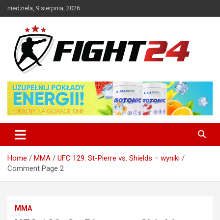
Skip
niedziela, 9 sierpnia, 2026
to
content
Polski serwis informacyjny MMA i K-1
FIGHT24.PL – MMA i K-1, UFC
Home
MMA
UFC 129: St-Pierre vs. Shields – wyniki
Comment Page 2
MMA