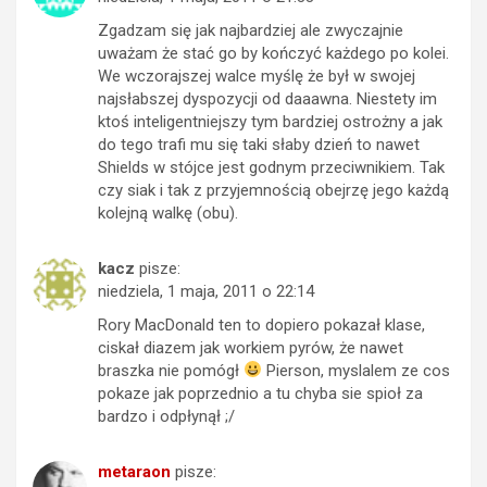
Zgadzam się jak najbardziej ale zwyczajnie
uważam że stać go by kończyć każdego po kolei.
We wczorajszej walce myślę że był w swojej
najsłabszej dyspozycji od daaawna. Niestety im
ktoś inteligentniejszy tym bardziej ostrożny a jak
do tego trafi mu się taki słaby dzień to nawet
Shields w stójce jest godnym przeciwnikiem. Tak
czy siak i tak z przyjemnością obejrzę jego każdą
kolejną walkę (obu).
kacz
pisze:
niedziela, 1 maja, 2011 o 22:14
Rory MacDonald ten to dopiero pokazał klase,
ciskał diazem jak workiem pyrów, że nawet
braszka nie pomógł
Pierson, myslalem ze cos
pokaze jak poprzednio a tu chyba sie spioł za
bardzo i odpłynął ;/
metaraon
pisze: