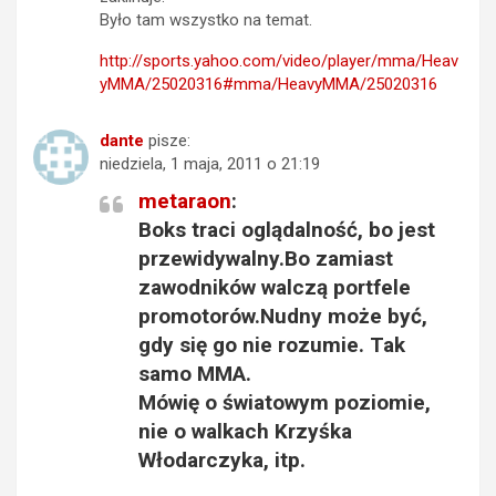
Było tam wszystko na temat.
http://sports.yahoo.com/video/player/mma/Heav
yMMA/25020316#mma/HeavyMMA/25020316
dante
pisze:
niedziela, 1 maja, 2011 o 21:19
metaraon
:
Boks traci oglądalność, bo jest
przewidywalny.Bo zamiast
zawodników walczą portfele
promotorów.Nudny może być,
gdy się go nie rozumie. Tak
samo MMA.
Mówię o światowym poziomie,
nie o walkach Krzyśka
Włodarczyka, itp.