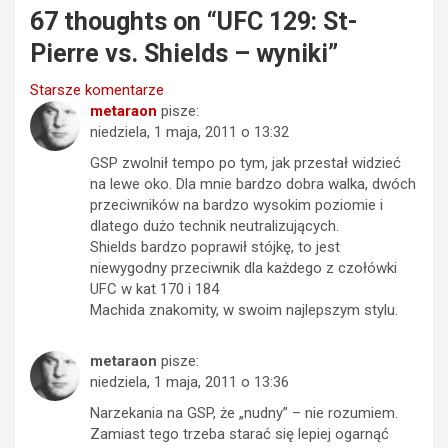
67 thoughts on “
UFC 129: St-
Pierre vs. Shields – wyniki
”
Nawigacja
Starsze komentarze
metaraon
pisze:
komentarzy
niedziela, 1 maja, 2011 o 13:32
GSP zwolnił tempo po tym, jak przestał widzieć
na lewe oko. Dla mnie bardzo dobra walka, dwóch
przeciwników na bardzo wysokim poziomie i
dlatego dużo technik neutralizujących.
Shields bardzo poprawił stójkę, to jest
niewygodny przeciwnik dla każdego z czołówki
UFC w kat 170 i 184
Machida znakomity, w swoim najlepszym stylu.
metaraon
pisze:
niedziela, 1 maja, 2011 o 13:36
Narzekania na GSP, że „nudny” – nie rozumiem.
Zamiast tego trzeba starać się lepiej ogarnąć