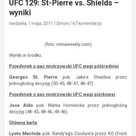
UFC 129: St-Pierre vs. Shields –
wyniki
niedziela, 1 maja, 2011
Simon
67 komentarzy
(foto: mmaweekly.com)
Wyniki w środku.
Pojedynek o pas mistrzowski UFC wagi półśredniej
Georges St. Pierre
pok. Jake’a Shieldsa przez
jednogłośną decyzję (50-45, 48-47, 48-47)
Pojedynek o pas mistrzowski UFC wagi piórkowej
Jose Aldo
pok. Marka Hominicka przez jednogłośną
decyzję (48-45, 48-46, 49-46)
Główna karta
Lyoto Machida
pok. Randy’ego Couture’a przez KO (front