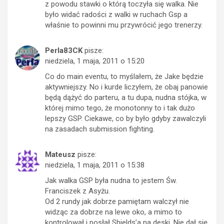
z powodu stawki o którą toczyła się walka. Nie
było widać radości z walki w ruchach Gsp a
właśnie to powinni mu przywrócić jego trenerzy.
Perla83CK
pisze:
niedziela, 1 maja, 2011 o 15:20
Co do main eventu, to myślałem, że Jake będzie
aktywniejszy. No i kurde liczyłem, że obaj panowie
będą dążyć do parteru, a tu dupa, nudna stójka, w
której mimo tego, że monotonny to i tak dużo
lepszy GSP. Ciekawe, co by było gdyby zawalczyli
na zasadach submission fighting.
Mateusz
pisze:
niedziela, 1 maja, 2011 o 15:38
Jak walka GSP była nudna to jestem Św.
Franciszek z Asyżu.
Od 2 rundy jak dobrze pamiętam walczył nie
widząc za dobrze na lewe oko, a mimo to
kontrolował i posłał Shields’a na deski. Nie dał się