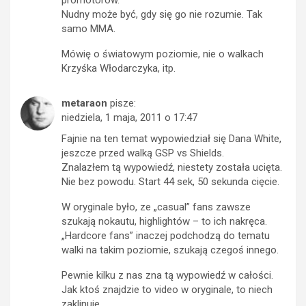
Nudny może być, gdy się go nie rozumie. Tak
samo MMA.
Mówię o światowym poziomie, nie o walkach
Krzyśka Włodarczyka, itp.
metaraon
pisze:
niedziela, 1 maja, 2011 o 17:47
Fajnie na ten temat wypowiedział się Dana White,
jeszcze przed walką GSP vs Shields.
Znalazłem tą wypowiedź, niestety została ucięta.
Nie bez powodu. Start 44 sek, 50 sekunda cięcie.
W oryginale było, ze „casual” fans zawsze
szukają nokautu, highlightów – to ich nakręca.
„Hardcore fans” inaczej podchodzą do tematu
walki na takim poziomie, szukają czegoś innego.
Pewnie kilku z nas zna tą wypowiedź w całości.
Jak ktoś znajdzie to video w oryginale, to niech
zaklinuje.