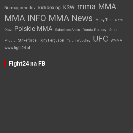
mma
MMA
KSW
kickboxing
Nurmagomedov
MMA INFO
MMA News
Muay Thai
Nate
Polskie MMA
Diaz
Ronda Rousey
Rafael dos Anjos
Stipe
UFC
Strikeforce
Tony Ferguson
WMMA
Miocic
Tyron Woodley
www.fight24.pl
Fight24 na FB