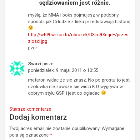
sędziowaniem jest różnie.
myślę, że MMA i boks pojmujesz w podobny
sposób, jak Ci ludzie z linku przedstawiają historię
http://wt09.wrzuc.to/obrazek/D3jm9XegnE/przes
zlosci.jpg
pzdr
Swazi
pisze:
poniedziałek, 9 maja, 2011 o 10:55
metaron widac ze sie znasz. No po prostu to jest
czolowka nie zawsze sie widzi K.O wygrywa w
dobrym stylu GSP i jest co ogladac
Nawigacja
Starsze komentarze
Dodaj komentarz
komentarzy
Twój adres email nie zostanie opublikowany.
Wymagane
pola są oznaczone
*