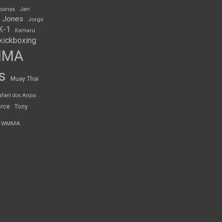
Jan
esanya
 Jones
Jorge
K-1
Kamaru
kickboxing
MMA
s
Muay Thai
afael dos Anjos
orce
Tony
WMMA