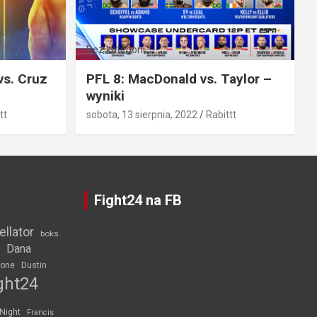
Bez kategorii
vs. Cruz
PFL 8: MacDonald vs. Taylor –
wyniki
tt
sobota, 13 sierpnia, 2022
Rabittt
Fight24 na FB
ellator
boks
Dana
rone
Dustin
ght24
 Night
Francis