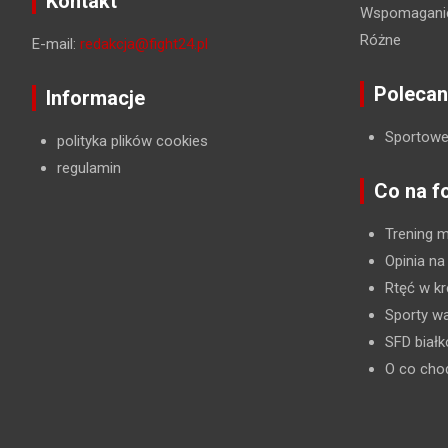
Kontakt
Wspomaganie
Różne
E-mail:
redakcja@fight24.pl
Polecan
Informacje
Sportowe
polityka plików cookies
regulamin
Co na f
Trening 
Opinia na
Rtęć w kr
Sporty wa
SFD biał
O co cho