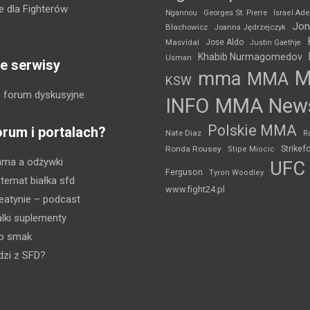
 dla Fighterów
Ngannou
Georges St. Pierre
Israel Ad
Jon
Błachowicz
Joanna Jędrzejczyk
Masvidal
Jose Aldo
Justin Gaethje
Khabib Nurmagomedov
Usman
e serwisy
mma
MMA
KSW
 forum dyskusyjne
INFO
MMA New
Polskie MMA
orum i portalach?
Nate Diaz
R
Strikef
Ronda Rousey
Stipe Miocic
mma a odżywki
UFC
Ferguson
Tyron Woodley
 temat białka sfd
www.fight24.pl
eatynie
– podcast
lki suplementy
ko smak
dzi z SFD?