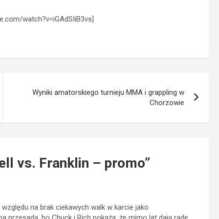
be.com/watch?v=iGAdSIiB3vs]
Wyniki amatorskiego turnieju MMA i grappling w
Chorzowie
ll vs. Franklin – promo
”
 względu na brak ciekawych walk w karcie jako
a przesada, bo Chuck i Rich pokażą, że mimo lat dają rade