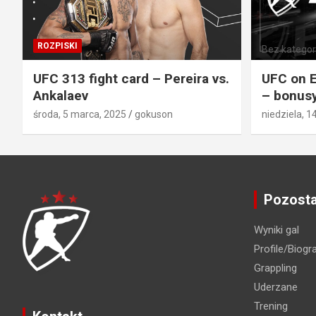
ROZPISKI
Bez kategori
UFC 313 fight card – Pereira vs.
UFC on E
Ankalaev
– bonusy
środa, 5 marca, 2025
gokuson
niedziela, 1
Pozosta
Wyniki gal
Profile/Biogra
Grappling
Uderzane
Trening