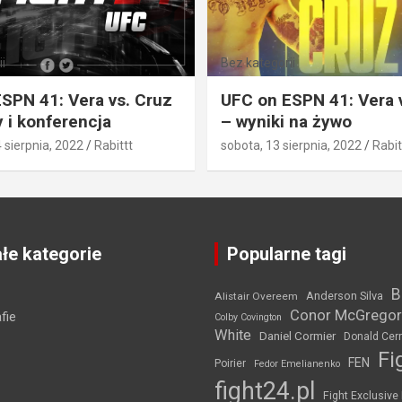
i
Bez kategorii
SPN 41: Vera vs. Cruz
UFC on ESPN 41: Vera 
 i konferencja
– wyniki na żywo
4 sierpnia, 2022
Rabittt
sobota, 13 sierpnia, 2022
Rabit
łe kategorie
Popularne tagi
B
Anderson Silva
Alistair Overeem
Conor McGregor
fie
Colby Covington
White
Daniel Cormier
Donald Cer
Fi
FEN
Poirier
Fedor Emelianenko
fight24.pl
Fight Exclusive