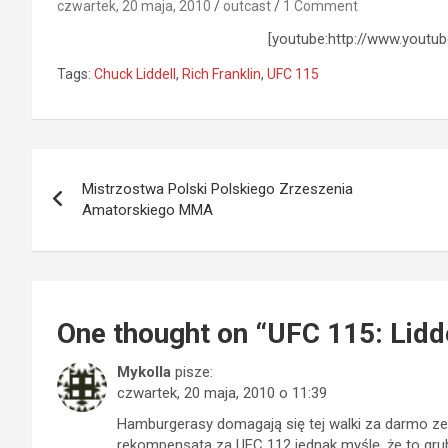
czwartek, 20 maja, 2010
outcast
1 Comment
[youtube:http://www.youtu
Tags:
Chuck Liddell
,
Rich Franklin
,
UFC 115
Nawigacja
Mistrzostwa Polski Polskiego Zrzeszenia
wpisu
Amatorskiego MMA
One thought on “
UFC 115: Lidde
Mykolla
pisze:
czwartek, 20 maja, 2010 o 11:39
Hamburgerasy domagają się tej walki za darmo ze
rekompensata za UFC 112 jednak myślę, że to grub