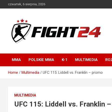
Skip
czwartek, 6 sierpnia, 2026
to
content
Polski serwis informacyjny MMA i K-1
FIGHT24.PL – MMA i
K-1, UFC
MMA
POLSKIE MMA
K-1
MULTIMEDIA
ROZ
Home
Multimedia
UFC 115: Liddell vs. Franklin – promo
MULTIMEDIA
UFC 115: Liddell vs. Franklin 