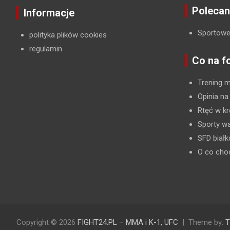
Polecan
Informacje
Sportowe
polityka plików cookies
regulamin
Co na f
Trening 
Opinia na
Rtęć w kr
Sporty wa
SFD biał
O co cho
Copyright © 2026
FIGHT24.PL – MMA i K-1, UFC
Theme by:
T