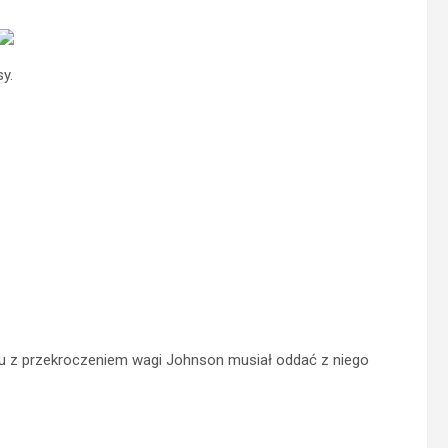
y.
ku z przekroczeniem wagi Johnson musiał oddać z niego