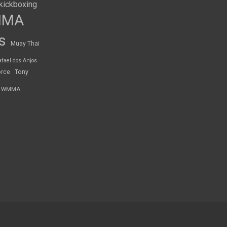
kickboxing
MMA
s
Muay Thai
afael dos Anjos
orce
Tony
WMMA