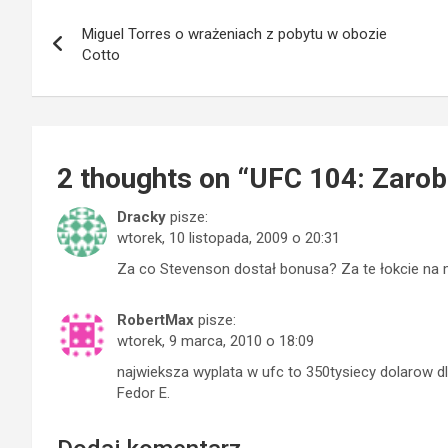
Nawigacja
Miguel Torres o wrażeniach z pobytu w obozie
wpisu
Cotto
2 thoughts on “
UFC 104: Zarob
Dracky
pisze:
wtorek, 10 listopada, 2009 o 20:31
Za co Stevenson dostał bonusa? Za te łokcie na
RobertMax
pisze:
wtorek, 9 marca, 2010 o 18:09
najwieksza wyplata w ufc to 350tysiecy dolarow d
Fedor E.