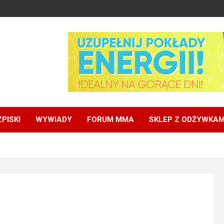
PISKI
WYWIADY
FORUM MMA
SKLEP Z ODŻYWKAM