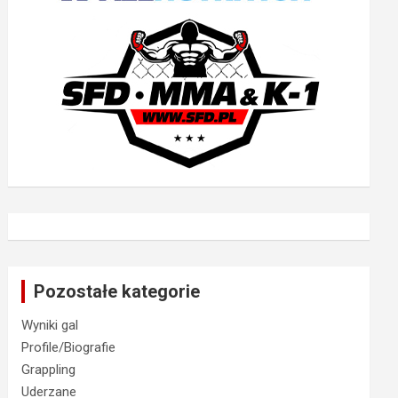
Pozostałe kategorie
Wyniki gal
Profile/Biografie
Grappling
Uderzane