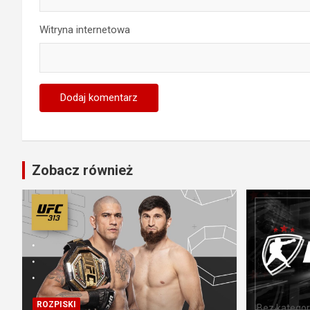
Witryna internetowa
Zobacz również
ROZPISKI
Bez kategori