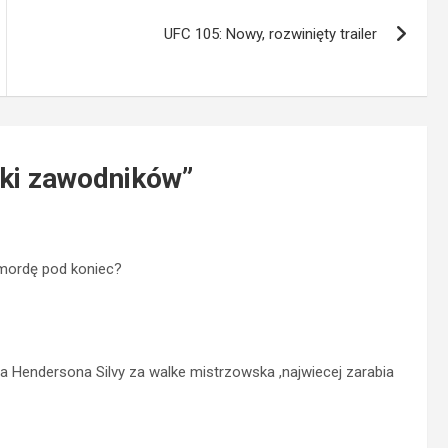
UFC 105: Nowy, rozwinięty trailer
ki zawodników
”
 mordę pod koniec?
la Hendersona Silvy za walke mistrzowska ,najwiecej zarabia