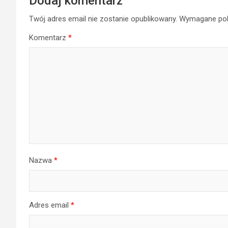
Dodaj komentarz
Twój adres email nie zostanie opublikowany.
Wymagane pol
Komentarz
*
Nazwa
*
Adres email
*