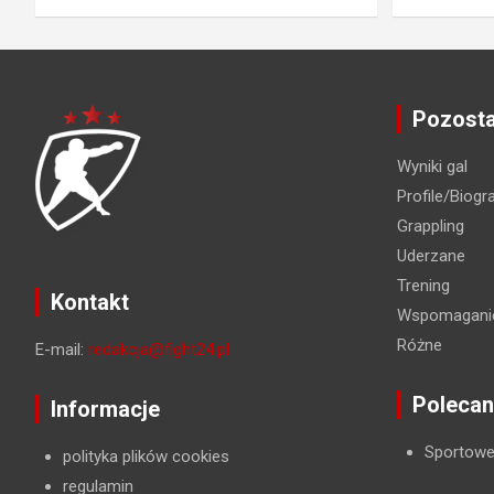
Pozosta
Wyniki gal
Profile/Biogra
Grappling
Uderzane
Trening
Kontakt
Wspomaganie
Różne
E-mail:
redakcja@fight24.pl
Polecan
Informacje
Sportowe
polityka plików cookies
regulamin