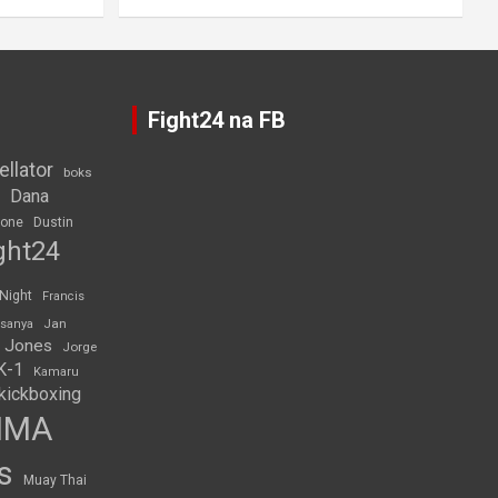
Fight24 na FB
ellator
boks
Dana
rone
Dustin
ght24
 Night
Francis
Jan
esanya
 Jones
Jorge
K-1
Kamaru
kickboxing
MMA
s
Muay Thai