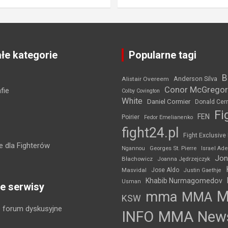
łe kategorie
Popularne tagi
B
Anderson Silva
Alistair Overeem
Conor McGregor
fie
Colby Covington
White
Daniel Cormier
Donald Cer
Fi
FEN
Poirier
Fedor Emelianenko
fight24.pl
Fight Exclusive
 dla Fighterów
Ngannou
Georges St. Pierre
Israel Ad
Jon
Błachowicz
Joanna Jędrzejczyk
Masvidal
Jose Aldo
Justin Gaethje
Khabib Nurmagomedov
Usman
e serwisy
mma
MMA
KSW
 forum dyskusyjne
INFO
MMA New