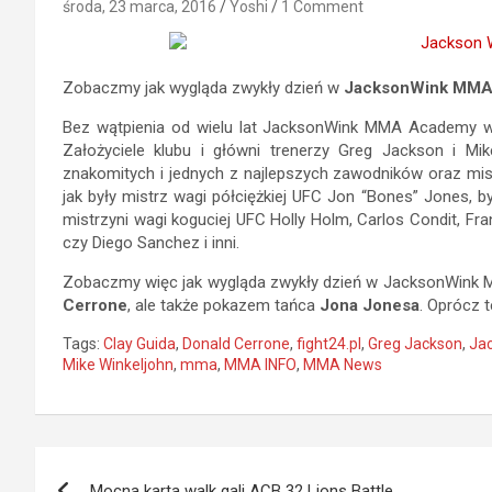
środa, 23 marca, 2016
Yoshi
1 Comment
Zobaczmy jak wygląda zwykły dzień w
JacksonWink MMA
Bez wątpienia od wielu lat JacksonWink MMA Academy w 
Założyciele klubu i główni trenerzy Greg Jackson i M
znakomitych i jednych z najlepszych zawodników oraz mis
jak były mistrz wagi półciężkiej UFC Jon “Bones” Jones, by
mistrzyni wagi koguciej UFC Holly Holm, Carlos Condit, Fr
czy Diego Sanchez i inni.
Zobaczmy więc jak wygląda zwykły dzień w JacksonWink M
Cerrone
, ale także pokazem tańca
Jona Jonesa
. Oprócz
Tags:
Clay Guida
,
Donald Cerrone
,
fight24.pl
,
Greg Jackson
,
Ja
Mike Winkeljohn
,
mma
,
MMA INFO
,
MMA News
Nawigacja
Mocna karta walk gali ACB 32 Lions Battle