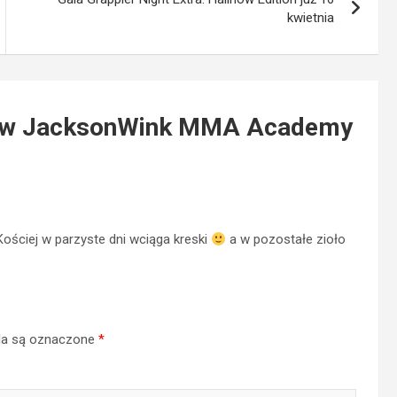
kwietnia
ń w JacksonWink MMA Academy
ościej w parzyste dni wciąga kreski
a w pozostałe zioło
a są oznaczone
*