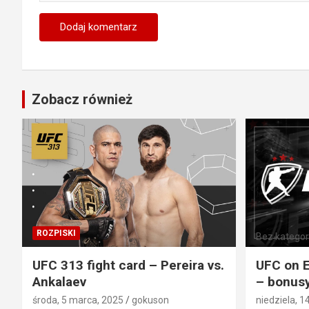
Zobacz również
ROZPISKI
Bez kategori
UFC 313 fight card – Pereira vs.
UFC on E
Ankalaev
– bonusy
środa, 5 marca, 2025
gokuson
niedziela, 1