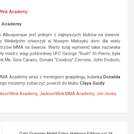
 Academy
.
Albuquerque jest jednym z najlepszych klubów na świecie.
ike Winkeljohn stworzyli w Nowym Meksyku dom dla wielu
trzów MMA na świecie. Warto tutaj wymienić takie nazwiska
ły mistrz wagi półśredniej UFC George “Rush” St-Pierre, była
ank Mir, Gina Carano, Donald “Cowboy” Cerrone, John Dodson,
MA Academy wraz z treningiem grapplingu, kulanką
Donalda
 tego możemy zobaczyć powrót do klubu
Claya Guidy
.
cksonWink Academy
,
JacksonWink MMA Academy
,
Jon Jones
,
Gala Grappler Night Extra: Halinów Edition już 16