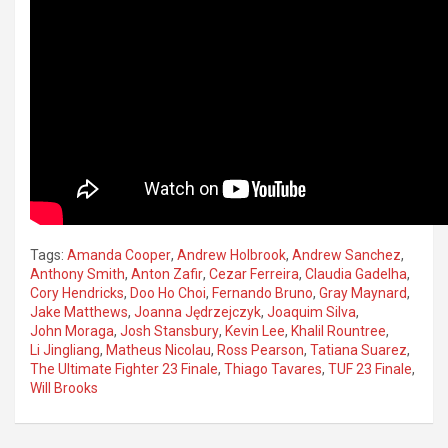
Tags:
Amanda Cooper
,
Andrew Holbrook
,
Andrew Sanchez
,
Anthony Smith
,
Anton Zafir
,
Cezar Ferreira
,
Claudia Gadelha
,
Cory Hendricks
,
Doo Ho Choi
,
Fernando Bruno
,
Gray Maynard
,
Jake Matthews
,
Joanna Jędrzejczyk
,
Joaquim Silva
,
John Moraga
,
Josh Stansbury
,
Kevin Lee
,
Khalil Rountree
,
Li Jingliang
,
Matheus Nicolau
,
Ross Pearson
,
Tatiana Suarez
,
The Ultimate Fighter 23 Finale
,
Thiago Tavares
,
TUF 23 Finale
,
Will Brooks