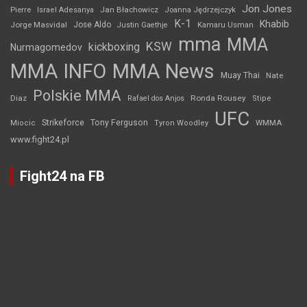
Jon Jones
Jan Błachowicz
Pierre
Israel Adesanya
Joanna Jędrzejczyk
K-1
Khabib
Jorge Masvidal
Jose Aldo
Justin Gaethje
Kamaru Usman
mma
MMA
KSW
kickboxing
Nurmagomedov
MMA INFO
MMA News
Muay Thai
Nate
Polskie MMA
Diaz
Ronda Rousey
Rafael dos Anjos
Stipe
UFC
Strikeforce
Tony Ferguson
WMMA
Miocic
Tyron Woodley
www.fight24.pl
Fight24 na FB