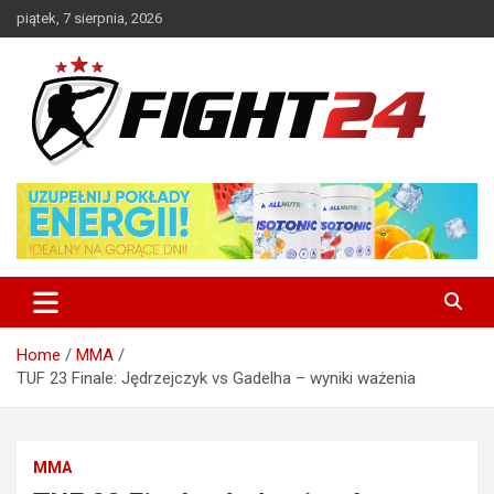
Skip
piątek, 7 sierpnia, 2026
to
content
Polski serwis informacyjny MMA i K-1
FIGHT24.PL – MMA i K-1, UFC
Home
MMA
TUF 23 Finale: Jędrzejczyk vs Gadelha – wyniki ważenia
MMA