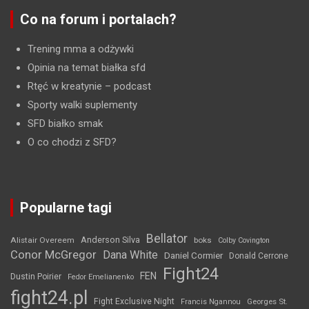
Co na forum i portalach?
Trening mma a odżywki
Opinia na temat białka sfd
Rtęć w kreatynie
– podcast
Sporty walki suplementy
SFD białko smak
O co chodzi z SFD?
Popularne tagi
Bellator
Anderson Silva
Alistair Overeem
boks
Colby Covington
Conor McGregor
Dana White
Daniel Cormier
Donald Cerrone
Fight24
FEN
Dustin Poirier
Fedor Emelianenko
fight24.pl
Fight Exclusive Night
Francis Ngannou
Georges St.