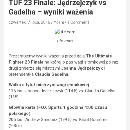
TUF 23 Finale: Jędrzejczyk vs
Gadelha – wyniki ważenia
czwartek, 7 lipca, 2016
Yoshi
1 Comment
ufc.com
Prezentujemy wyniki ważenia przed galą
The Ultimate
Fighter 23 Finale
na której o pas wagi słomkowej po raz
drugi zmierzą się mistrzyni
Joanna Jędrzejczyk
i
pretendentka
Claudia Gadelha
.
Walka o tytuł mistrzyni wagi słomkowej
115 lbs.: Joanna Jedrzejczyk (114.5) vs. Claudia Gadelha
(115)
Główna karta (FOX Sports 1 godzina 4:00 czasu
polskiego)
205 lbs.: Andrew Sanchez (199.5) vs. Khalil Rountree
(205.5)