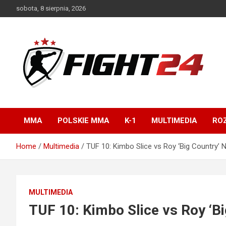
Skip
sobota, 8 sierpnia, 2026
to
content
Polski serwis informacyjny MMA i K-1
FIGHT24.PL – MMA i
K-1, UFC
MMA
POLSKIE MMA
K-1
MULTIMEDIA
ROZ
Home
Multimedia
TUF 10: Kimbo Slice vs Roy ‘Big Country’ 
MULTIMEDIA
TUF 10: Kimbo Slice vs Roy ‘Bi