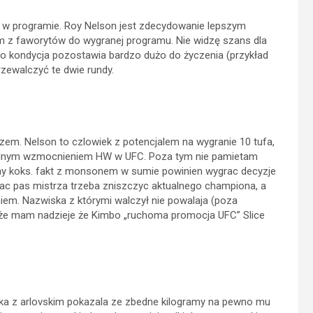
o w programie. Roy Nelson jest zdecydowanie lepszym
ym z faworytów do wygranej programu. Nie widzę szans dla
go kondycja pozostawia bardzo dużo do życzenia (przykład
zewalczyć te dwie rundy.
m. Nelson to czlowiek z potencjalem na wygranie 10 tufa,
e zadnym wzmocnieniem HW w UFC. Poza tym nie pamietam
talny koks. fakt z monsonem w sumie powinien wygrac decyzje
rac pas mistrza trzeba zniszczyc aktualnego championa, a
em. Nazwiska z którymi walczył nie powalaja (poza
 także mam nadzieje że Kimbo „ruchoma promocja UFC” Slice
alka z arlovskim pokazala ze zbedne kilogramy na pewno mu