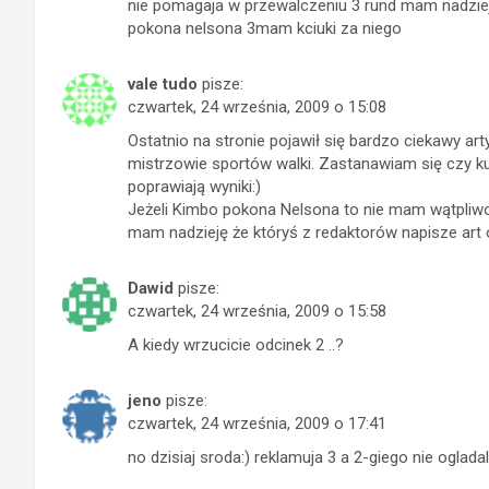
nie pomagaja w przewalczeniu 3 rund mam nadzieje
pokona nelsona 3mam kciuki za niego
vale tudo
pisze:
czwartek, 24 września, 2009 o 15:08
Ostatnio na stronie pojawił się bardzo ciekawy ar
mistrzowie sportów walki. Zastanawiam się czy ku
poprawiają wyniki:)
Jeżeli Kimbo pokona Nelsona to nie mam wątpliwośc
mam nadzieję że któryś z redaktorów napisze art 
Dawid
pisze:
czwartek, 24 września, 2009 o 15:58
A kiedy wrzucicie odcinek 2 ..?
jeno
pisze:
czwartek, 24 września, 2009 o 17:41
no dzisiaj sroda:) reklamuja 3 a 2-giego nie oglad