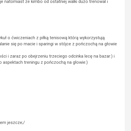
 natomiast ze kimbo od ostatniej walki duzo trenowal i
tykuł o ćwiczeniach z piłką tenisową którą wykorzystują
lanie się po macie i sparingi w stójce z pończochą na głowie
i i zaraz po obejrzeniu trzeciego odcinka lecę na bazar:) i
o aspektach treningu z pończochą na głowie:)
alem jeszcze;/