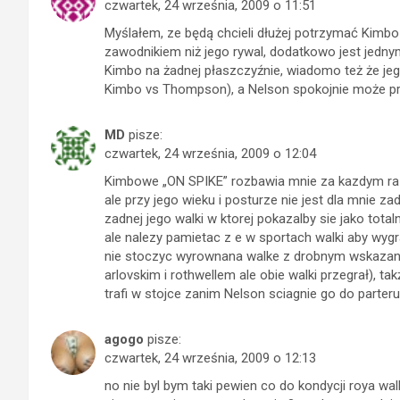
czwartek, 24 września, 2009 o 11:51
Myślałem, ze będą chcieli dłużej potrzymać Kimb
zawodnikiem niż jego rywal, dodatkowo jest jedn
Kimbo na żadnej płaszczyźnie, wiadomo też że je
Kimbo vs Thompson), a Nelson spokojnie może pr
MD
pisze:
czwartek, 24 września, 2009 o 12:04
Kimbowe „ON SPIKE” rozbawia mnie za kazdym raze
ale przy jego wieku i posturze nie jest dla mni
zadnej jego walki w ktorej pokazalby sie jako to
ale nalezy pamietac z e w sportach walki aby wyg
nie stoczyc wyrownana walke z drobnym wskazani
arlovskim i rothwellem ale obie walki przegrał),
trafi w stojce zanim Nelson sciagnie go do parteru
agogo
pisze:
czwartek, 24 września, 2009 o 12:13
no nie byl bym taki pewien co do kondycji roya w