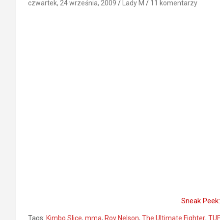
czwartek, 24 września, 2009
Lady M
11 komentarzy
Sneak Peek:
Tags:
Kimbo Slice
,
mma
,
Roy Nelson
,
The Ultimate Fighter
,
TUF