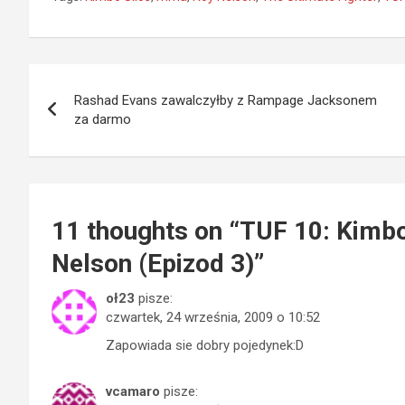
Nawigacja
Rashad Evans zawalczyłby z Rampage Jacksonem
wpisu
za darmo
11 thoughts on “
TUF 10: Kimbo 
Nelson (Epizod 3)
”
oł23
pisze:
czwartek, 24 września, 2009 o 10:52
Zapowiada sie dobry pojedynek:D
vcamaro
pisze: