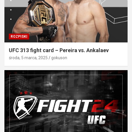
ROZPISKI
UFC 313 fight card – Pereira vs. Ankalaev
środa, 5 marca, 2025
gokuson