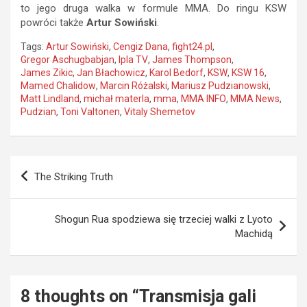
to jego druga walka w formule MMA. Do ringu KSW
powróci także
Artur Sowiński
.
Tags:
Artur Sowiński
,
Cengiz Dana
,
fight24.pl
,
Gregor Aschugbabjan
,
Ipla TV
,
James Thompson
,
James Zikic
,
Jan Błachowicz
,
Karol Bedorf
,
KSW
,
KSW 16
,
Mamed Chalidow
,
Marcin Różalski
,
Mariusz Pudzianowski
,
Matt Lindland
,
michał materla
,
mma
,
MMA INFO
,
MMA News
,
Pudzian
,
Toni Valtonen
,
Vitaly Shemetov
Nawigacja
The Striking Truth
wpisu
Shogun Rua spodziewa się trzeciej walki z Lyoto
Machidą
8 thoughts on “
Transmisja gali