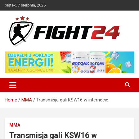
Skip
piątek, 7 sierpnia, 2026
to
content
Polski serwis informacyjny MMA i K-1
FIGHT24.PL – MMA i K-1, UFC
Home
MMA
Transmisja gali KSW16 w internecie
MMA
Transmisja gali KSW16 w