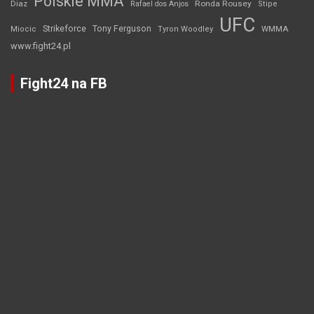
Polskie MMA
Diaz
Ronda Rousey
Rafael dos Anjos
Stipe
UFC
Strikeforce
Tony Ferguson
WMMA
Miocic
Tyron Woodley
www.fight24.pl
Fight24 na FB