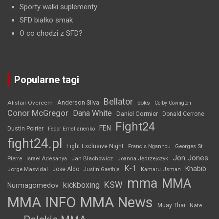
Sporty walki suplementy
SFD białko smak
O co chodzi z SFD?
Popularne tagi
Bellator
Anderson Silva
Alistair Overeem
boks
Colby Covington
Conor McGregor
Dana White
Daniel Cormier
Donald Cerrone
Fight24
FEN
Dustin Poirier
Fedor Emelianenko
fight24.pl
Fight Exclusive Night
Francis Ngannou
Georges St.
Jon Jones
Jan Błachowicz
Pierre
Israel Adesanya
Joanna Jędrzejczyk
K-1
Khabib
Jorge Masvidal
Jose Aldo
Justin Gaethje
Kamaru Usman
mma
MMA
KSW
kickboxing
Nurmagomedov
MMA INFO
MMA News
Muay Thai
Nate