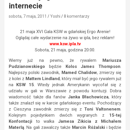
internecie
sobota, 7 maja, 2011
Yoshi
8 komentarzy
21 maja XVI Gala KSW w gdańskiej Ergo Arenie!
Oglądaj całe wydarzenie na żywo w ipla, bez reklam!
www.ksw.ipla.tv
Sobota, 21 maja, godzina 20:00.
Wiemy już na pewno, że rywalem
Mariusza
Pudzianowskiego
będzie
Kolos James Thompson
.
Najlepszy polski zawodnik,
Mamed Chalidow
, zmierzy się
z kolei z
Mattem Lindland
, który miał być jego rywalem już
na
KSW 15
. Wtedy jednak Amerykanin wycofał się z
udziału w gali w Warszawie z powodu kontuzji. Dobra
wiadomość także dla fanów
Janka Błachowicza
, który
także znalazł się w karcie gdańskiego eventu. Pochodzący
z Cieszyna zawodnik zmierzy się z
Toni Valtonenem
.
Kolejnym pojedynkiem dwóch wygranych z
15-tej
Konfontacji
to walka
Jamesa Zikicia z Michałem
Materlą
. Na gali zawalczy także
Marcin Różalski
i będzie