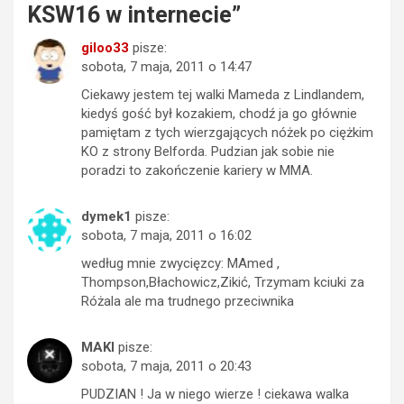
KSW16 w internecie
”
giloo33
pisze:
sobota, 7 maja, 2011 o 14:47
Ciekawy jestem tej walki Mameda z Lindlandem,
kiedyś gość był kozakiem, chodź ja go głównie
pamiętam z tych wierzgających nóżek po ciężkim
KO z strony Belforda. Pudzian jak sobie nie
poradzi to zakończenie kariery w MMA.
dymek1
pisze:
sobota, 7 maja, 2011 o 16:02
według mnie zwycięzcy: MAmed ,
Thompson,Błachowicz,Zikić, Trzymam kciuki za
Różala ale ma trudnego przeciwnika
MAKI
pisze:
sobota, 7 maja, 2011 o 20:43
PUDZIAN ! Ja w niego wierze ! ciekawa walka