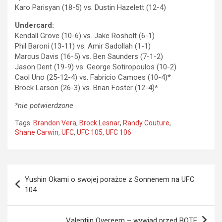
Karo Parisyan (18-5) vs. Dustin Hazelett (12-4)
Undercard:
Kendall Grove (10-6) vs. Jake Rosholt (6-1)
Phil Baroni (13-11) vs. Amir Sadollah (1-1)
Marcus Davis (16-5) vs. Ben Saunders (7-1-2)
Jason Dent (19-9) vs. George Sotiropoulos (10-2)
Caol Uno (25-12-4) vs. Fabricio Camoes (10-4)*
Brock Larson (26-3) vs. Brian Foster (12-4)*
*nie potwierdzone
Tags:
Brandon Vera
,
Brock Lesnar
,
Randy Couture
,
Shane Carwin
,
UFC
,
UFC 105
,
UFC 106
Nawigacja
Yushin Okami o swojej porażce z Sonnenem na UFC
wpisu
104
Valentijn Overeem – wywiad przed BOTE