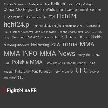
Bellator
Anderson Silva
Alistair Overeem
boks
Colby Covington
Conor McGregor
Dana White
Daniel Cormier
Donald Cerrone
Fight24
FEN
Dustin Poirier
Fedor Emelianenko
fight24.pl
Fight Exclusive Night
Francis Ngannou
Georges St.
Jon Jones
Jan Błachowicz
Pierre
Israel Adesanya
Joanna Jędrzejczyk
K-1
Khabib
Jorge Masvidal
Jose Aldo
Justin Gaethje
Kamaru Usman
mma
MMA
KSW
kickboxing
Nurmagomedov
MMA INFO
MMA News
Muay Thai
Nate
Polskie MMA
Diaz
Ronda Rousey
Rafael dos Anjos
Stipe
UFC
Strikeforce
Tony Ferguson
WMMA
Miocic
Tyron Woodley
www.fight24.pl
Fight24 na FB