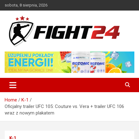
Skip
sobota, 8 sierpnia, 2026
to
content
Polski serwis informacyjny MMA i K-1
FIGHT24.PL – MMA i K-1, UFC
Home
K-1
Oficjalny trailer UFC 105: Couture vs. Vera + trailer UFC 106
wraz z nowym plakatem
K-1