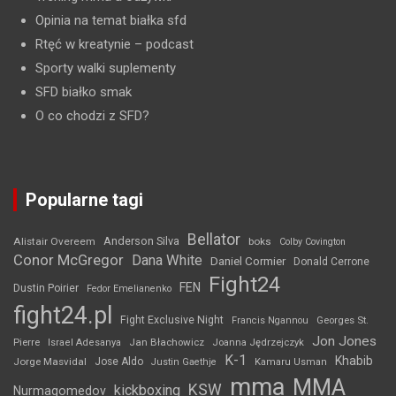
Opinia na temat białka sfd
Rtęć w kreatynie
– podcast
Sporty walki suplementy
SFD białko smak
O co chodzi z SFD?
Popularne tagi
Bellator
Anderson Silva
Alistair Overeem
boks
Colby Covington
Conor McGregor
Dana White
Daniel Cormier
Donald Cerrone
Fight24
FEN
Dustin Poirier
Fedor Emelianenko
fight24.pl
Fight Exclusive Night
Francis Ngannou
Georges St.
Jon Jones
Jan Błachowicz
Pierre
Israel Adesanya
Joanna Jędrzejczyk
K-1
Khabib
Jorge Masvidal
Jose Aldo
Justin Gaethje
Kamaru Usman
mma
MMA
KSW
kickboxing
Nurmagomedov