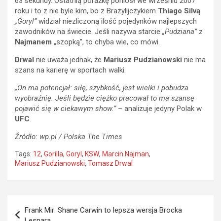
63 sekundy. Ostatnią porażkę poniósł we wrześniu 2007
roku i to z nie byle kim, bo z Brazylijczykiem
Thiago Silvą
.
„Goryl”
widział niezliczoną ilość pojedynków najlepszych
zawodników na świecie. Jeśli nazywa starcie
„Pudziana”
z
Najmanem
„szopką”, to chyba wie, co mówi.
Drwal
nie uważa jednak, że
Mariusz Pudzianowski
nie ma
szans na karierę w sportach walki.
„On ma potencjał: siłę, szybkość, jest wielki i pobudza
wyobraźnię. Jeśli będzie ciężko pracował to ma szansę
pojawić się w ciekawym show.”
– analizuje jedyny Polak w
UFC
.
Źródło: wp.pl / Polska The Times
Tags:
12
,
Gorilla
,
Goryl
,
KSW
,
Marcin Najman
,
Mariusz Pudzianowski
,
Tomasz Drwal
Nawigacja
Frank Mir: Shane Carwin to lepsza wersja Brocka
wpisu
Lesnara