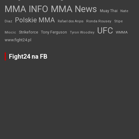
MMA INFO
MMA News
Muay Thai
Nate
Polskie MMA
Diaz
Ronda Rousey
Rafael dos Anjos
Stipe
UFC
Strikeforce
Tony Ferguson
WMMA
Miocic
Tyron Woodley
www.fight24.pl
Fight24 na FB