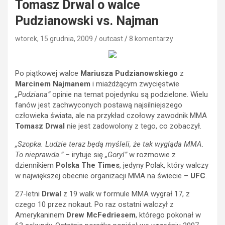
Tomasz Drwal o walce
Pudzianowski vs. Najman
wtorek, 15 grudnia, 2009
outcast
8 komentarzy
Po piątkowej walce
Mariusza Pudzianowskiego
z
Marcinem Najmanem
i miażdżącym zwycięstwie
„Pudziana”
opinie na temat pojedynku są podzielone. Wielu
fanów jest zachwyconych postawą najsilniejszego
człowieka świata, ale na przykład czołowy zawodnik MMA
Tomasz Drwal
nie jest zadowolony z tego, co zobaczył.
„Szopka. Ludzie teraz będą myśleli, że tak wygląda MMA.
To nieprawda.”
– irytuje się
„Goryl”
w rozmowie z
dziennikiem
Polska The Times
, jedyny Polak, który walczy
w największej obecnie organizacji MMA na świecie –
UFC
.
27-letni
Drwal
z 19 walk w formule MMA wygrał
17, z
czego 10 przez nokaut. Po raz ostatni walczył z
Amerykaninem
Drew McFedriesem
, którego pokonał w