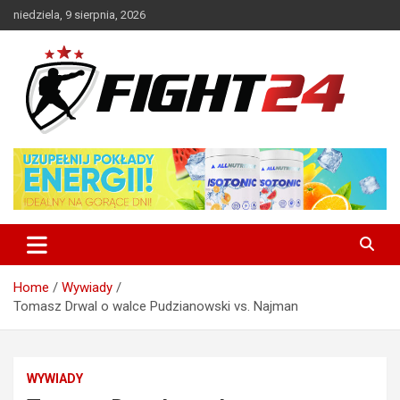
Skip
niedziela, 9 sierpnia, 2026
to
content
Polski serwis informacyjny MMA i K-1
FIGHT24.PL – MMA i K-1, UFC
Home
Wywiady
Tomasz Drwal o walce Pudzianowski vs. Najman
WYWIADY