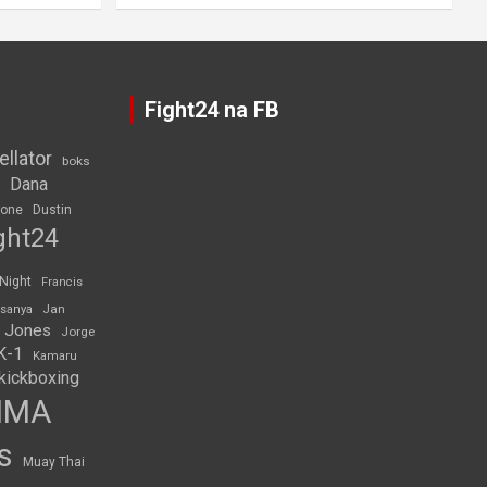
Fight24 na FB
ellator
boks
Dana
rone
Dustin
ght24
 Night
Francis
Jan
esanya
 Jones
Jorge
K-1
Kamaru
kickboxing
MMA
s
Muay Thai