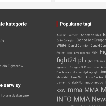
łe kategorie
Popularne tagi
B
Anderson Silva
Alistair Overeem
Conor McGregor
fie
Colby Covington
White
Daniel Cormier
Donald Cer
Fi
FEN
Poirier
Fedor Emelianenko
fight24.pl
Fight Exclusive
 dla Fighterów
Ngannou
Georges St. Pierre
Israel Ad
Jon
Błachowicz
Joanna Jędrzejczyk
Masvidal
Jose Aldo
Justin Gaethje
Khabib Nurmagomedov
Usman
e serwisy
mma
MMA
KSW
 forum dyskusyjne
INFO
MMA New