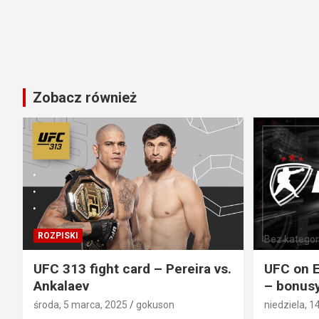
Zobacz również
ROZPISKI
Bez kategori
UFC 313 fight card – Pereira vs.
UFC on E
Ankalaev
– bonusy
środa, 5 marca, 2025
gokuson
niedziela, 1