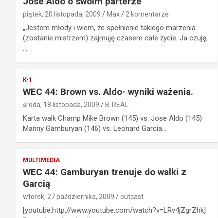
Jose Aldo o swoim parterze
piątek, 20 listopada, 2009
Max
2 komentarze
„Jestem młody i wiem, że spełnienie takiego marzenia
(zostanie mistrzem) zajmuję czasem całe życie. Ja czuję,
…
K-1
WEC 44: Brown vs. Aldo- wyniki ważenia.
środa, 18 listopada, 2009
B-REAL
Karta walk Champ Mike Brown (145) vs. Jose Aldo (145)
Manny Gamburyan (146) vs. Leonard Garcia…
MULTIMEDIA
WEC 44: Gamburyan trenuje do walki z
Garcią
wtorek, 27 października, 2009
outcast
[youtube:http://www.youtube.com/watch?v=LRv4jZgrZhk]