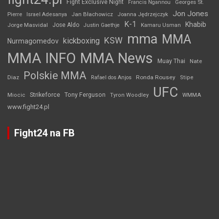
Fight Exclusive Night
Francis Ngannou
Georges St.
Jon Jones
Jan Błachowicz
Pierre
Israel Adesanya
Joanna Jędrzejczyk
K-1
Khabib
Jorge Masvidal
Jose Aldo
Justin Gaethje
Kamaru Usman
mma
MMA
KSW
kickboxing
Nurmagomedov
MMA INFO
MMA News
Muay Thai
Nate
Polskie MMA
Diaz
Ronda Rousey
Rafael dos Anjos
Stipe
UFC
Strikeforce
Tony Ferguson
WMMA
Miocic
Tyron Woodley
www.fight24.pl
Fight24 na FB