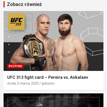
Zobacz również
ROZPISKI
UFC 313 fight card – Pereira vs. Ankalaev
środa, 5 marca, 2025
gokuson