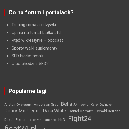
Co na forum i portalach?
Trening mma a odżywki
Opinia na temat białka sfd
Rtęć w kreatynie
– podcast
Sporty walki suplementy
SFD białko smak
O co chodzi z SFD?
Popularne tagi
Bellator
Anderson Silva
Alistair Overeem
boks
Colby Covington
Conor McGregor
Dana White
Daniel Cormier
Donald Cerrone
Fight24
FEN
Dustin Poirier
Fedor Emelianenko
fight24.pl