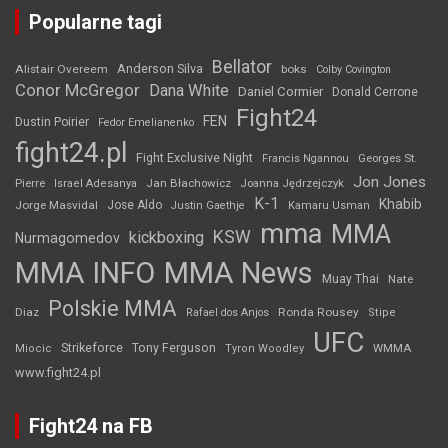
Popularne tagi
Bellator
Anderson Silva
Alistair Overeem
boks
Colby Covington
Conor McGregor
Dana White
Daniel Cormier
Donald Cerrone
Fight24
FEN
Dustin Poirier
Fedor Emelianenko
fight24.pl
Fight Exclusive Night
Francis Ngannou
Georges St.
Jon Jones
Jan Błachowicz
Pierre
Israel Adesanya
Joanna Jędrzejczyk
K-1
Khabib
Jorge Masvidal
Jose Aldo
Justin Gaethje
Kamaru Usman
mma
MMA
KSW
kickboxing
Nurmagomedov
MMA INFO
MMA News
Muay Thai
Nate
Polskie MMA
Diaz
Ronda Rousey
Rafael dos Anjos
Stipe
UFC
Strikeforce
Tony Ferguson
WMMA
Miocic
Tyron Woodley
www.fight24.pl
Fight24 na FB