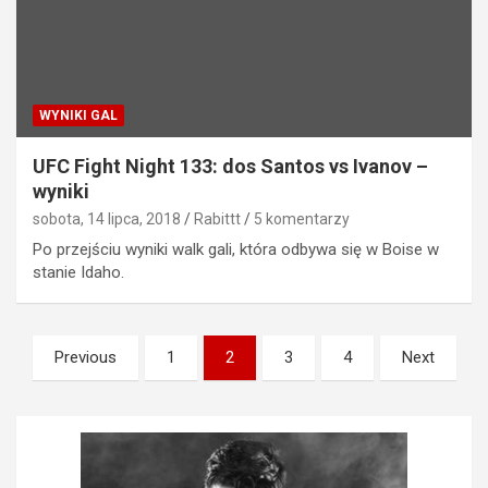
WYNIKI GAL
UFC Fight Night 133: dos Santos vs Ivanov –
wyniki
sobota, 14 lipca, 2018
Rabittt
5 komentarzy
Po przejściu wyniki walk gali, która odbywa się w Boise w
stanie Idaho.
Stronicowanie
Previous
1
2
3
4
Next
wpisów