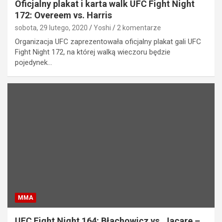
Oficjalny plakat i karta walk UFC Fight Night
172: Overeem vs. Harris
sobota, 29 lutego, 2020
Yoshi
2 komentarze
Organizacja UFC zaprezentowała oficjalny plakat gali UFC
Fight Night 172, na której walką wieczoru będzie
pojedynek…
MMA
UFC Fight Night 164: Błachowicz vs. Jacare –