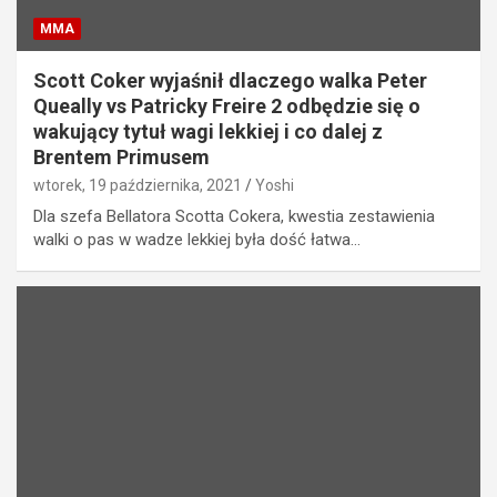
MMA
Scott Coker wyjaśnił dlaczego walka Peter
Queally vs Patricky Freire 2 odbędzie się o
wakujący tytuł wagi lekkiej i co dalej z
Brentem Primusem
wtorek, 19 października, 2021
Yoshi
Dla szefa Bellatora Scotta Cokera, kwestia zestawienia
walki o pas w wadze lekkiej była dość łatwa…