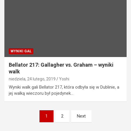
WYNIKI GAL
Bellator 217: Gallagher vs. Graham – wyniki
walk
niedziela, 24 lutego, 2019
Yoshi
Wyniki walk gali Bellator 217, która odbyła się w Dublinie, a
jej walką wieczoru był pojedynek…
Stronicowanie
1
2
Next
wpisów