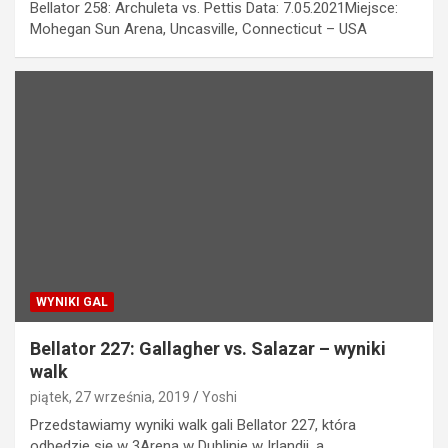
Bellator 258: Archuleta vs. Pettis Data: 7.05.2021Miejsce:
Mohegan Sun Arena, Uncasville, Connecticut – USA
WYNIKI GAL
Bellator 227: Gallagher vs. Salazar – wyniki
walk
piątek, 27 września, 2019
Yoshi
Przedstawiamy wyniki walk gali Bellator 227, która
odbędzie się w 3Arena w Dublinie w Irlandii, a…