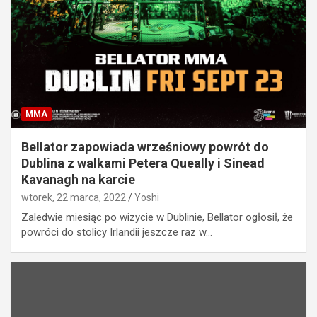
MMA
Bellator zapowiada wrześniowy powrót do
Dublina z walkami Petera Queally i Sinead
Kavanagh na karcie
wtorek, 22 marca, 2022
Yoshi
Zaledwie miesiąc po wizycie w Dublinie, Bellator ogłosił, że
powróci do stolicy Irlandii jeszcze raz w…