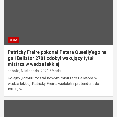
MMA
Patricky Freire pokonał Petera Queally’ego na
gali Bellator 270 i zdobył wakujący tytuł
mistrza w wadze lekkiej
sobota, 6 listopada, 2021
Yoshi
Kolejny „Pitbull” został nowym mistrzem Bellatora w
wadze lekkiej. Patricky Freire, wieloletni pretendent do
tytułu, w…