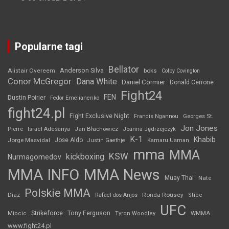
Popularne tagi
Bellator
Anderson Silva
Alistair Overeem
boks
Colby Covington
Conor McGregor
Dana White
Daniel Cormier
Donald Cerrone
Fight24
FEN
Dustin Poirier
Fedor Emelianenko
fight24.pl
Fight Exclusive Night
Francis Ngannou
Georges St.
Jon Jones
Jan Błachowicz
Pierre
Israel Adesanya
Joanna Jędrzejczyk
K-1
Khabib
Jorge Masvidal
Jose Aldo
Justin Gaethje
Kamaru Usman
mma
MMA
KSW
kickboxing
Nurmagomedov
MMA INFO
MMA News
Muay Thai
Nate
Polskie MMA
Diaz
Ronda Rousey
Rafael dos Anjos
Stipe
UFC
Strikeforce
Tony Ferguson
WMMA
Miocic
Tyron Woodley
www.fight24.pl