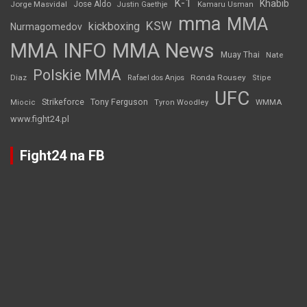
K-1
Khabib
Jorge Masvidal
Jose Aldo
Justin Gaethje
Kamaru Usman
mma
MMA
KSW
kickboxing
Nurmagomedov
MMA INFO
MMA News
Muay Thai
Nate
Polskie MMA
Diaz
Ronda Rousey
Rafael dos Anjos
Stipe
UFC
Strikeforce
Tony Ferguson
WMMA
Miocic
Tyron Woodley
www.fight24.pl
Fight24 na FB