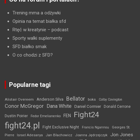
Trening mma a odżywki
Opinia na temat białka sfd
Rtęć w kreatynie
– podcast
Sporty walki suplementy
SFD białko smak
O co chodzi z SFD?
Popularne tagi
Bellator
Anderson Silva
Alistair Overeem
boks
Colby Covington
Conor McGregor
Dana White
Daniel Cormier
Donald Cerrone
Fight24
FEN
Dustin Poirier
Fedor Emelianenko
fight24.pl
Fight Exclusive Night
Francis Ngannou
Georges St.
Jon Jones
Jan Błachowicz
Pierre
Israel Adesanya
Joanna Jędrzejczyk