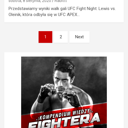
sobota, 8 sierpnia, 2020
Rabittt
Przedstawiamy wyniki walk gali UFC Fight Night: Lewis vs.
Oleinik, która odbyła się w UFC APEX…
Stronicowanie
1
2
Next
wpisów