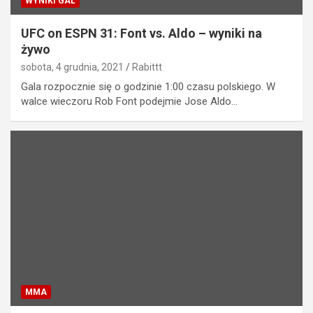
WYNIKI GAL
UFC on ESPN 31: Font vs. Aldo – wyniki na
żywo
sobota, 4 grudnia, 2021
Rabittt
Gala rozpocznie się o godzinie 1:00 czasu polskiego. W
walce wieczoru Rob Font podejmie Jose Aldo…
MMA