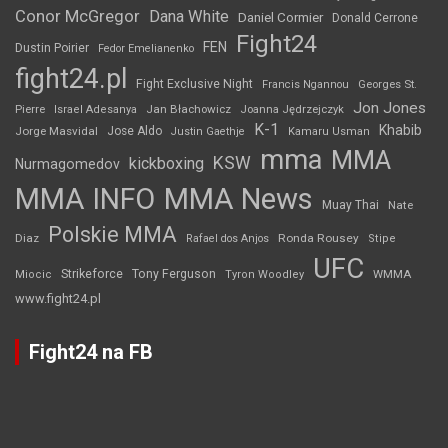
Conor McGregor
Dana White
Daniel Cormier
Donald Cerrone
Fight24
FEN
Dustin Poirier
Fedor Emelianenko
fight24.pl
Fight Exclusive Night
Francis Ngannou
Georges St.
Jon Jones
Jan Błachowicz
Pierre
Israel Adesanya
Joanna Jędrzejczyk
K-1
Khabib
Jorge Masvidal
Jose Aldo
Justin Gaethje
Kamaru Usman
mma
MMA
KSW
kickboxing
Nurmagomedov
MMA INFO
MMA News
Muay Thai
Nate
Polskie MMA
Diaz
Ronda Rousey
Rafael dos Anjos
Stipe
UFC
Strikeforce
Tony Ferguson
WMMA
Miocic
Tyron Woodley
www.fight24.pl
Fight24 na FB