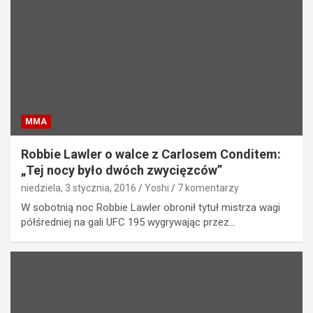
MMA
Robbie Lawler o walce z Carlosem Conditem:
„Tej nocy było dwóch zwycięzców”
niedziela, 3 stycznia, 2016
Yoshi
7 komentarzy
W sobotnią noc Robbie Lawler obronił tytuł mistrza wagi
półśredniej na gali UFC 195 wygrywając przez…