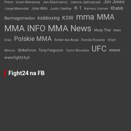
Jon Jones
Jan Błachowicz
Pierre
Israel Adesanya
Joanna Jędrzejczyk
K-1
Khabib
Jorge Masvidal
Jose Aldo
Justin Gaethje
Kamaru Usman
mma
MMA
KSW
kickboxing
Nurmagomedov
MMA INFO
MMA News
Muay Thai
Nate
Polskie MMA
Diaz
Ronda Rousey
Rafael dos Anjos
Stipe
UFC
Strikeforce
Tony Ferguson
WMMA
Miocic
Tyron Woodley
www.fight24.pl
Fight24 na FB