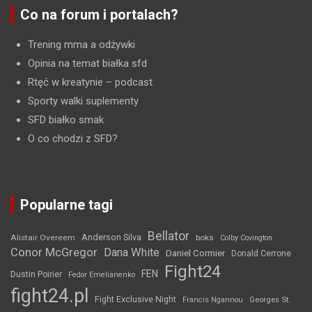
Co na forum i portalach?
Trening mma a odżywki
Opinia na temat białka sfd
Rtęć w kreatynie
– podcast
Sporty walki suplementy
SFD białko smak
O co chodzi z SFD?
Popularne tagi
Bellator
Anderson Silva
Alistair Overeem
boks
Colby Covington
Conor McGregor
Dana White
Daniel Cormier
Donald Cerrone
Fight24
FEN
Dustin Poirier
Fedor Emelianenko
fight24.pl
Fight Exclusive Night
Francis Ngannou
Georges St.