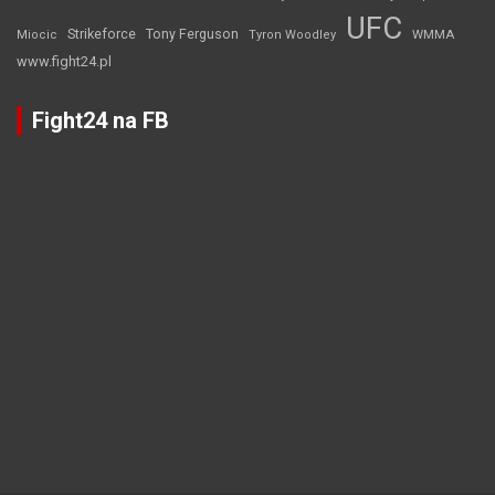
UFC
Strikeforce
Tony Ferguson
WMMA
Miocic
Tyron Woodley
www.fight24.pl
Fight24 na FB