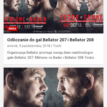
MMA
Odliczanie do gal Bellator 207 i Bellator 208
wtorek, 9 października, 2018
Yoshi
Organizacja Bellator promuje swoją dwie nadchodzące
gale Bellator 207: Mitrione vs Bader i Bellator 208: Fedor…