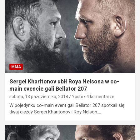
MMA
Sergei Kharitonov ubił Roya Nelsona w co-
main evencie gali Bellator 207
sobota, 13 października, 2018
Yoshi
4 komentarze
W pojedynku co-main event gali Bellator 207 spotkali się
dwaj ciężcy Sergei Kharitonov i Roy Nelson.…