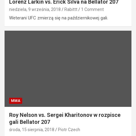
Lorenz Larkin vs. Erick Silva na Bellator 207
niedziela, 9 września, 2018
Rabittt
1 Comment
Weterani UFC zmierzą się na październikowej gali.
MMA
Roy Nelson vs. Sergei Kharitonov w rozpisce
gali Bellator 207
środa, 15 sierpnia, 2018
Piotr Czech