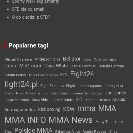
Sporty walki suplementy
SFD białko smak
O co chodzi z SFD?
Popularne tagi
Bellator
Anderson Silva
Alistair Overeem
boks
Colby Covington
Conor McGregor
Dana White
Daniel Cormier
Donald Cerrone
Fight24
FEN
Dustin Poirier
Fedor Emelianenko
fight24.pl
Fight Exclusive Night
Francis Ngannou
Georges St.
Jon Jones
Jan Błachowicz
Pierre
Israel Adesanya
Joanna Jędrzejczyk
K-1
Khabib
Jorge Masvidal
Jose Aldo
Justin Gaethje
Kamaru Usman
mma
MMA
KSW
kickboxing
Nurmagomedov
MMA INFO
MMA News
Muay Thai
Nate
Polskie MMA
Diaz
Ronda Rousey
Rafael dos Anjos
Stipe