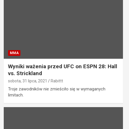
MMA
Wyniki ważenia przed UFC on ESPN 28: Hall
vs. Strickland
sobota, 31 lipca, 2021
Rabittt
Troje zawodników nie zmieściło się w wymaganych
limitach.