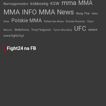
mma
MMA
KSW
kickboxing
Nurmagomedov
MMA INFO
MMA News
Muay Thai
Nate
Polskie MMA
Diaz
Ronda Rousey
Rafael dos Anjos
Stipe
UFC
Strikeforce
Tony Ferguson
WMMA
Miocic
Tyron Woodley
www.fight24.pl
Fight24 na FB