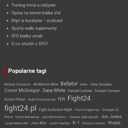
Trening mma a odżywki
Opinia na temat białka sfd
Rtęć w kreatynie
– podcast
Sporty walki suplementy
SFD białko smak
O co chodzi z SFD?
Popularne tagi
Bellator
Anderson Silva
Alistair Overeem
boks
Colby Covington
Conor McGregor
Dana White
Daniel Cormier
Donald Cerrone
Fight24
FEN
Dustin Poirier
Fedor Emelianenko
fight24.pl
Fight Exclusive Night
Francis Ngannou
Georges St.
Jon Jones
Jan Błachowicz
Pierre
Israel Adesanya
Joanna Jędrzejczyk
K-1
Khabib
Jorge Masvidal
Jose Aldo
Justin Gaethje
Kamaru Usman