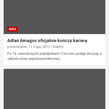
MMA
Adlan Amagov oficjalnie kończy karierę
poniedziałek, 11 maja, 2015
Rabittt
Po 16 zawodowych pojedynkach Czeczen podjął decyzję o
zakończeniu współzawodnictwa.