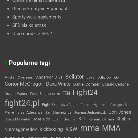
Opinia na temat białka sfd
Rtęć w kreatynie
– podcast
Sporty walki suplementy
SFD białko smak
O co chodzi z SFD?
Popularne tagi
Bellator
Anderson Silva
Alistair Overeem
boks
Colby Covington
Conor McGregor
Dana White
Daniel Cormier
Donald Cerrone
Fight24
FEN
Dustin Poirier
Fedor Emelianenko
fight24.pl
Fight Exclusive Night
Francis Ngannou
Georges St.
Jon Jones
Jan Błachowicz
Pierre
Israel Adesanya
Joanna Jędrzejczyk
K-1
Khabib
Jorge Masvidal
Jose Aldo
Justin Gaethje
Kamaru Usman
mma
MMA
KSW
kickboxing
Nurmagomedov