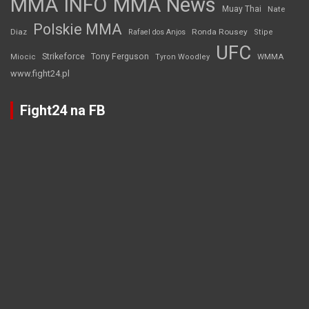
MMA INFO
MMA News
Muay Thai
Nate
Polskie MMA
Diaz
Ronda Rousey
Rafael dos Anjos
Stipe
UFC
Strikeforce
Tony Ferguson
WMMA
Miocic
Tyron Woodley
www.fight24.pl
Fight24 na FB