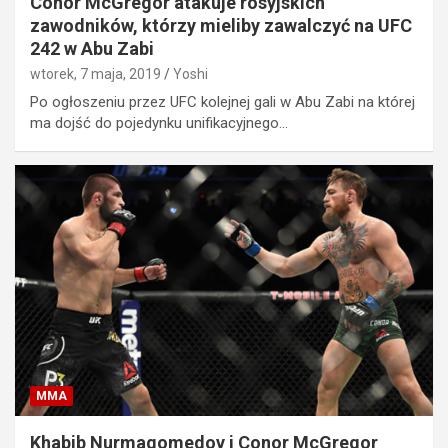
Conor McGregor atakuje rosyjskich
zawodników, którzy mieliby zawalczyć na UFC
242 w Abu Zabi
wtorek, 7 maja, 2019
Yoshi
Po ogłoszeniu przez UFC kolejnej gali w Abu Zabi na której
ma dojść do pojedynku unifikacyjnego…
MMA
Khabib Nurmagomedov i Conor McGregor