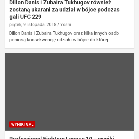
Dillon Danis i Zubaira Tukhugov również
zostaną ukarani za udział w bójce podczas
gali UFC 229
piątek, 9 listopada, 2018
Yoshi
Dillon Danis i Zubaira Tukhugov oraz kilka innych osób
poniosą konsekwencję udziału w bójce do której…
WYNIKI GAL
Professional Fighters League 10 – wyniki