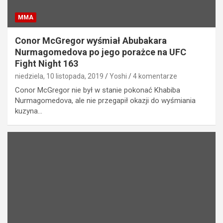
MMA
Conor McGregor wyśmiał Abubakara
Nurmagomedova po jego porażce na UFC
Fight Night 163
niedziela, 10 listopada, 2019
Yoshi
4 komentarze
Conor McGregor nie był w stanie pokonać Khabiba
Nurmagomedova, ale nie przegapił okazji do wyśmiania
kuzyna…