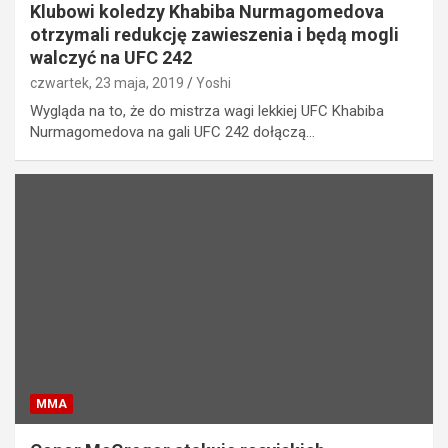
Klubowi koledzy Khabiba Nurmagomedova
otrzymali redukcję zawieszenia i będą mogli
walczyć na UFC 242
czwartek, 23 maja, 2019
Yoshi
Wygląda na to, że do mistrza wagi lekkiej UFC Khabiba
Nurmagomedova na gali UFC 242 dołączą…
MMA