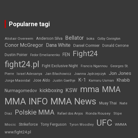
Popularne tagi
Bellator
Anderson Silva
Alistair Overeem
boks
Colby Covington
Conor McGregor
Dana White
Daniel Cormier
Donald Cerrone
Fight24
FEN
Dustin Poirier
Fedor Emelianenko
fight24.pl
Fight Exclusive Night
Francis Ngannou
Georges St.
Jon Jones
Jan Błachowicz
Pierre
Israel Adesanya
Joanna Jędrzejczyk
K-1
Khabib
Jorge Masvidal
Jose Aldo
Justin Gaethje
Kamaru Usman
mma
MMA
KSW
kickboxing
Nurmagomedov
MMA INFO
MMA News
Muay Thai
Nate
Polskie MMA
Diaz
Ronda Rousey
Rafael dos Anjos
Stipe
UFC
Strikeforce
Tony Ferguson
WMMA
Miocic
Tyron Woodley
www.fight24.pl