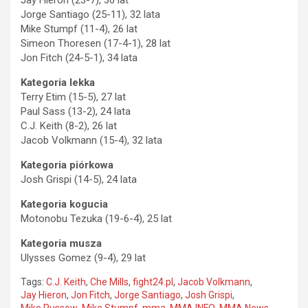
Jorge Santiago (25-11), 32 lata
Mike Stumpf (11-4), 26 lat
Simeon Thoresen (17-4-1), 28 lat
Jon Fitch (24-5-1), 34 lata
Kategoria lekka
Terry Etim (15-5), 27 lat
Paul Sass (13-2), 24 lata
C.J. Keith (8-2), 26 lat
Jacob Volkmann (15-4), 32 lata
Kategoria piórkowa
Josh Grispi (14-5), 24 lata
Kategoria kogucia
Motonobu Tezuka (19-6-4), 25 lat
Kategoria musza
Ulysses Gomez (9-4), 29 lat
Tags:
C.J. Keith
,
Che Mills
,
fight24.pl
,
Jacob Volkmann
,
Jay Hieron
,
Jon Fitch
,
Jorge Santiago
,
Josh Grispi
,
Mike Russow
,
Mike Stumpf
,
mma
,
MMA INFO
,
MMA News
,