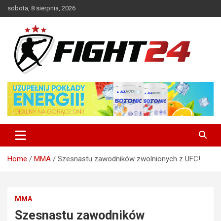
Skip
sobota, 8 sierpnia, 2026
to
content
Polski serwis informacyjny MMA i K-1
FIGHT24.PL – MMA i K-1, UFC
Home
MMA
Szesnastu zawodników zwolnionych z UFC!
MMA
Szesnastu zawodników