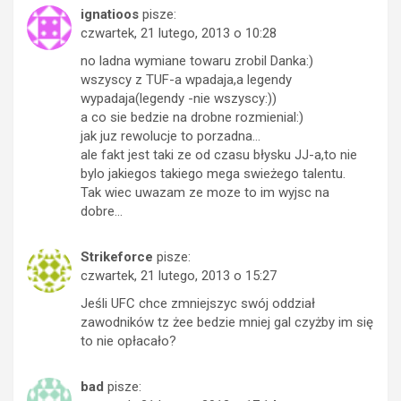
ignatioos
pisze:
czwartek, 21 lutego, 2013 o 10:28
no ladna wymiane towaru zrobil Danka:)
wszyscy z TUF-a wpadaja,a legendy
wypadaja(legendy -nie wszyscy:))
a co sie bedzie na drobne rozmienial:)
jak juz rewolucje to porzadna…
ale fakt jest taki ze od czasu błysku JJ-a,to nie
bylo jakiegos takiego mega swieżego talentu.
Tak wiec uwazam ze moze to im wyjsc na
dobre…
Strikeforce
pisze:
czwartek, 21 lutego, 2013 o 15:27
Jeśli UFC chce zmniejszyc swój oddział
zawodników tz żee bedzie mniej gal czyżby im się
to nie opłacało?
bad
pisze: