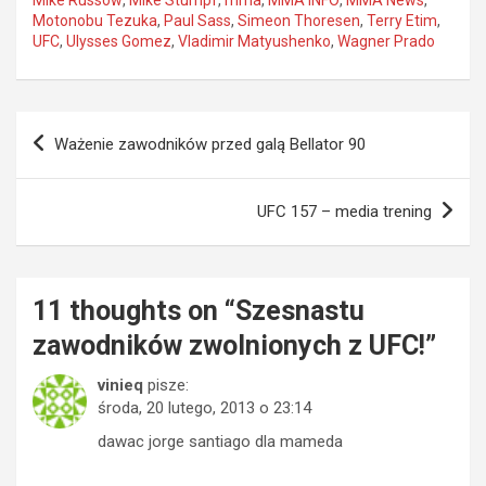
Motonobu Tezuka
,
Paul Sass
,
Simeon Thoresen
,
Terry Etim
,
UFC
,
Ulysses Gomez
,
Vladimir Matyushenko
,
Wagner Prado
Nawigacja
Ważenie zawodników przed galą Bellator 90
wpisu
UFC 157 – media trening
11 thoughts on “
Szesnastu
zawodników zwolnionych z UFC!
”
vinieq
pisze:
środa, 20 lutego, 2013 o 23:14
dawac jorge santiago dla mameda