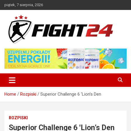
Skip
piątek, 7 sierpnia, 2026
to
content
Polski serwis informacyjny MMA i K-1
FIGHT24.PL – MMA i K-1, UFC
Home
Rozpiski
Superior Challenge 6 'Lion’s Den
ROZPISKI
Superior Challenge 6 'Lion’s Den