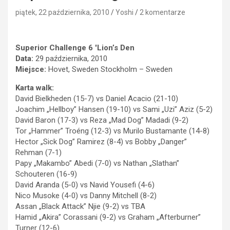
piątek, 22 października, 2010
Yoshi
2 komentarze
Superior Challenge 6 'Lion’s Den
Data:
29 października, 2010
Miejsce:
Hovet, Sweden Stockholm – Sweden
Karta walk:
David Bielkheden (15-7) vs Daniel Acacio (21-10)
Joachim „Hellboy” Hansen (19-10) vs Sami „Uzi” Aziz (5-2)
David Baron (17-3) vs Reza „Mad Dog” Madadi (9-2)
Tor „Hammer” Troéng (12-3) vs Murilo Bustamante (14-8)
Hector „Sick Dog” Ramirez (8-4) vs Bobby „Danger”
Rehman (7-1)
Papy „Makambo” Abedi (7-0) vs Nathan „Slathan”
Schouteren (16-9)
David Aranda (5-0) vs Navid Yousefi (4-6)
Nico Musoke (4-0) vs Danny Mitchell (8-2)
Assan „Black Attack” Njie (9-2) vs TBA
Hamid „Akira” Corassani (9-2) vs Graham „Afterburner”
Turner (12-6)