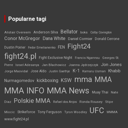
Popularne tagi
Bellator
Anderson Silva
Alistair Overeem
boks
Colby Covington
Conor McGregor
Dana White
Daniel Cormier
Donald Cerrone
Fight24
FEN
Dustin Poirier
Fedor Emelianenko
fight24.pl
Fight Exclusive Night
Francis Ngannou
Georges St.
Jon Jones
Jan Błachowicz
Pierre
Israel Adesanya
Joanna Jędrzejczyk
K-1
Khabib
Jorge Masvidal
Jose Aldo
Justin Gaethje
Kamaru Usman
mma
MMA
KSW
kickboxing
Nurmagomedov
MMA INFO
MMA News
Muay Thai
Nate
Polskie MMA
Diaz
Ronda Rousey
Rafael dos Anjos
Stipe
UFC
Strikeforce
Tony Ferguson
WMMA
Miocic
Tyron Woodley
www.fight24.pl