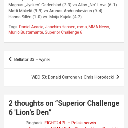
Magnus „Jycken” Cedenblad (7-3) vs Allan „No” Love (6-1)
Matti Mäkelä (9-9) vs Arunas Andriuskevicus (9-4)
Hanna Sillén (1-0) vs Maiju Kujala (4-2)
Tags:
Daniel Acacio
,
Joachim Hansen
,
mma
,
MMA News
,
Murilo Bustamante
,
Superior Challenge 6
Nawigacja
Bellator 33 – wyniki
wpisu
WEC 53: Donald Cerrone vs Chris Horodecki
2 thoughts on “
Superior Challenge
6 'Lion’s Den
”
Pingback:
FIGHT24.PL – Polski serwis