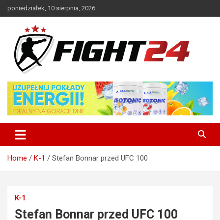
Skip
poniedziałek, 10 sierpnia, 2026
to
content
Polski serwis informacyjny MMA i K-1
FIGHT24.PL – MMA i K-1, UFC
Home
K-1
Stefan Bonnar przed UFC 100
K-1
Stefan Bonnar przed UFC 100