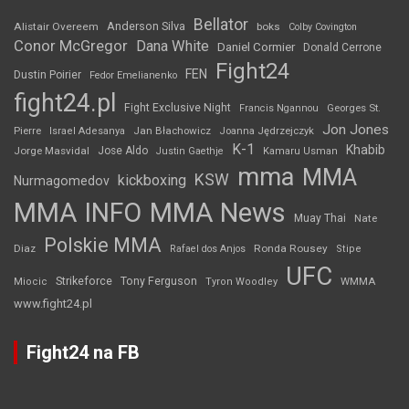
Bellator
Anderson Silva
Alistair Overeem
boks
Colby Covington
Conor McGregor
Dana White
Daniel Cormier
Donald Cerrone
Fight24
FEN
Dustin Poirier
Fedor Emelianenko
fight24.pl
Fight Exclusive Night
Francis Ngannou
Georges St.
Jon Jones
Jan Błachowicz
Pierre
Israel Adesanya
Joanna Jędrzejczyk
K-1
Khabib
Jorge Masvidal
Jose Aldo
Justin Gaethje
Kamaru Usman
mma
MMA
KSW
kickboxing
Nurmagomedov
MMA INFO
MMA News
Muay Thai
Nate
Polskie MMA
Diaz
Ronda Rousey
Rafael dos Anjos
Stipe
UFC
Strikeforce
Tony Ferguson
WMMA
Miocic
Tyron Woodley
www.fight24.pl
Fight24 na FB