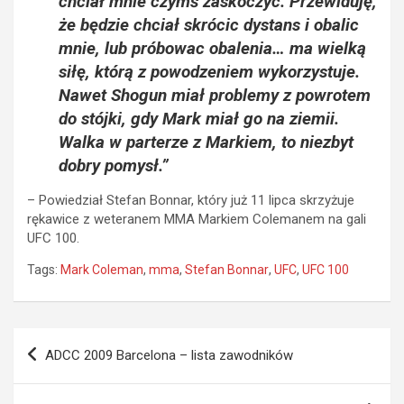
chciał mnie czymś zaskoczyc. Przewiduję,
że będzie chciał skrócic dystans i obalic
mnie, lub próbowac obalenia… ma wielką
siłę, którą z powodzeniem wykorzystuje.
Nawet Shogun miał problemy z powrotem
do stójki, gdy Mark miał go na ziemii.
Walka w parterze z Markiem, to niezbyt
dobry pomysł.”
– Powiedział Stefan Bonnar, który już 11 lipca skrzyżuje
rękawice z weteranem MMA Markiem Colemanem na gali
UFC 100.
Tags:
Mark Coleman
,
mma
,
Stefan Bonnar
,
UFC
,
UFC 100
Nawigacja
ADCC 2009 Barcelona – lista zawodników
wpisu