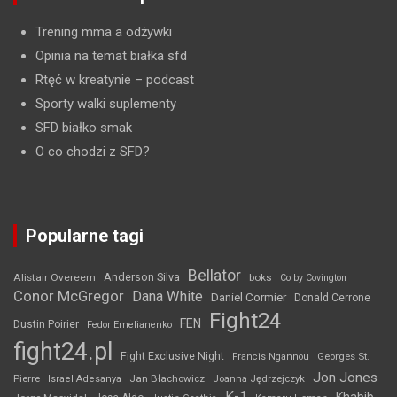
Trening mma a odżywki
Opinia na temat białka sfd
Rtęć w kreatynie
– podcast
Sporty walki suplementy
SFD białko smak
O co chodzi z SFD?
Popularne tagi
Bellator
Anderson Silva
Alistair Overeem
boks
Colby Covington
Conor McGregor
Dana White
Daniel Cormier
Donald Cerrone
Fight24
FEN
Dustin Poirier
Fedor Emelianenko
fight24.pl
Fight Exclusive Night
Francis Ngannou
Georges St.
Jon Jones
Jan Błachowicz
Pierre
Israel Adesanya
Joanna Jędrzejczyk
K-1