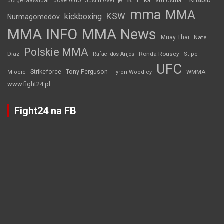
Khabib
Jorge Masvidal
Jose Aldo
Justin Gaethje
Kamaru Usman
mma
MMA
KSW
kickboxing
Nurmagomedov
MMA INFO
MMA News
Muay Thai
Nate
Polskie MMA
Diaz
Ronda Rousey
Rafael dos Anjos
Stipe
UFC
Strikeforce
Tony Ferguson
WMMA
Miocic
Tyron Woodley
www.fight24.pl
Fight24 na FB