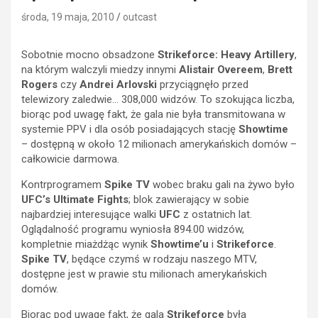
środa, 19 maja, 2010
outcast
Sobotnie mocno obsadzone
Strikeforce: Heavy Artillery
,
na którym walczyli miedzy innymi
Alistair Overeem
,
Brett
Rogers
czy
Andrei Arlovski
przyciągnęło przed
telewizory zaledwie… 308,000 widzów. To szokująca liczba,
biorąc pod uwagę fakt, że gala nie była transmitowana w
systemie PPV i dla osób posiadających stację
Showtime
– dostępną w około 12 milionach amerykańskich domów –
całkowicie darmowa.
Kontrprogramem
Spike TV
wobec braku gali na żywo było
UFC’s Ultimate Fights
; blok zawierający w sobie
najbardziej interesujące walki
UFC
z ostatnich lat.
Oglądalność programu wyniosła 894.00 widzów,
kompletnie miażdżąc wynik
Showtime’u
i
Strikeforce
.
Spike TV
, będące czymś w rodzaju naszego MTV,
dostępne jest w prawie stu milionach amerykańskich
domów.
Biorąc pod uwagę fakt, że gala
Strikeforce
była