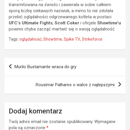
transmitowana
na świeżo
i zawierała w sobie całkiem
sporą liczbę ciekawych nazwisk, a mimo to nie zdołała
przebić oglądalności odgrzewanego kotleta w postaci
UFC’s Ultimate Fights
,
Scott Coker
i oficjele
Showtime’u
powinni chyba zacząć martwić się o swoją oglądalność.
Tags:
oglądalność
,
Showtime
,
Spike TV
,
Strikeforce
Nawigacja
Murilo Bustamante wraca do gry
wpisu
Rousimar Palhares o walce z najlepszymi.
Dodaj komentarz
Twój adres email nie zostanie opublikowany.
Wymagane
pola są oznaczone
*