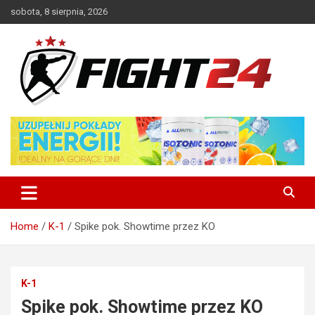
Skip
sobota, 8 sierpnia, 2026
to
content
Polski serwis informacyjny MMA i K-1
FIGHT24.PL – MMA i K-1, UFC
Home
K-1
Spike pok. Showtime przez KO
K-1
Spike pok. Showtime przez KO