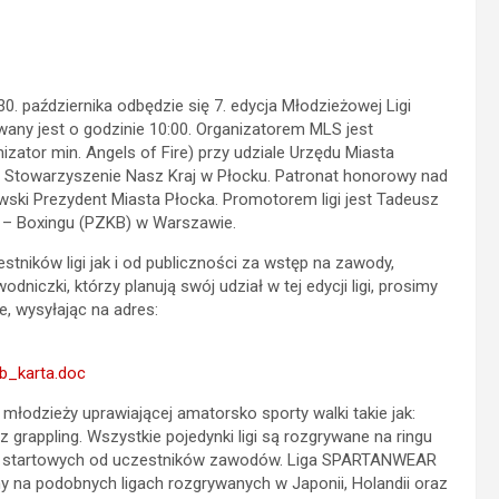
30. października odbędzie się 7. edycja Młodzieżowej Ligi
ny jest o godzinie 10:00. Organizatorem MLS jest
zator min. Angels of Fire) przy udziale Urzędu Miasta
 Stowarzyszenie Nasz Kraj w Płocku. Patronat honorowy nad
ski Prezydent Miasta Płocka. Promotorem ligi jest Tadeusz
k – Boxingu (PZKB) w Warszawie.
stników ligi jak i od publiczności za wstęp na zawody,
niczki, którzy planują swój udział w tej edycji ligi, prosimy
, wysyłając na adres:
kb_karta.doc
odzieży uprawiającej amatorsko sporty walki takie jak:
z grappling. Wszystkie pojedynki ligi są rozgrywane na ringu
płat startowych od uczestników zawodów. Liga SPARTANWEAR
ny na podobnych ligach rozgrywanych w Japonii, Holandii oraz