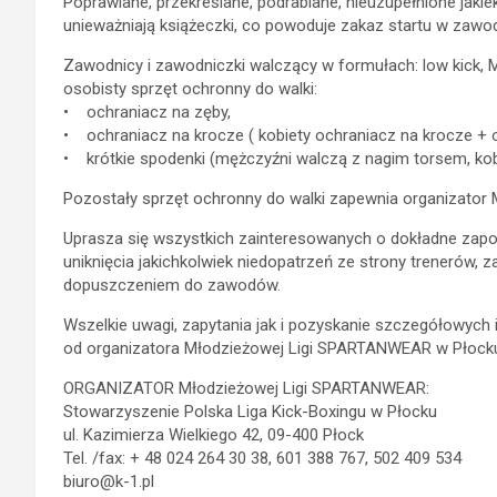
Poprawiane, przekreślane, podrabiane, nieuzupełnione jaki
unieważniają książeczki, co powoduje zakaz startu w zaw
Zawodnicy i zawodniczki walczący w formułach: low kick, 
osobisty sprzęt ochronny do walki:
• ochraniacz na zęby,
• ochraniacz na krocze ( kobiety ochraniacz na krocze + o
• krótkie spodenki (mężczyźni walczą z nagim torsem, kobi
Pozostały sprzęt ochronny do walki zapewnia organizator
Uprasza się wszystkich zainteresowanych o dokładne zapoz
uniknięcia jakichkolwiek niedopatrzeń ze strony trenerów,
dopuszczeniem do zawodów.
Wszelkie uwagi, zapytania jak i pozyskanie szczegółowych
od organizatora Młodzieżowej Ligi SPARTANWEAR w Płock
ORGANIZATOR Młodzieżowej Ligi SPARTANWEAR:
Stowarzyszenie Polska Liga Kick-Boxingu w Płocku
ul. Kazimierza Wielkiego 42, 09-400 Płock
Tel. /fax: + 48 024 264 30 38, 601 388 767, 502 409 534
biuro@k-1.pl