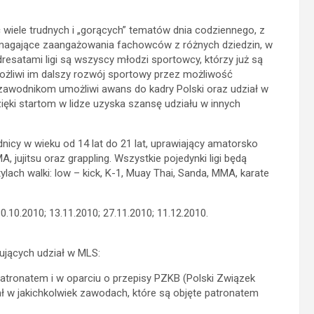
zyć wiele trudnych i „gorących” tematów dnia codziennego, z
ymagające zaangażowania fachowców z różnych dziedzin, w
adresatami ligi są wszyscy młodzi sportowcy, którzy już są
liwi im dalszy rozwój sportowy przez możliwość
awodnikom umożliwi awans do kadry Polski oraz udział w
ęki startom w lidze uzyska szansę udziału w innych
cy w wieku od 14 lat do 21 lat, uprawiający amatorsko
, jujitsu oraz grappling. Wszystkie pojedynki ligi będą
lach walki: low – kick, K-1, Muay Thai, Sanda, MMA, karate
.10.2010; 13.11.2010; 27.11.2010; 11.12.2010.
ujących udział w MLS:
ronatem i w oparciu o przepisy PZKB (Polski Związek
ł w jakichkolwiek zawodach, które są objęte patronatem