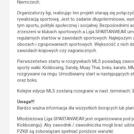
Niemczech.
Organizatorzy ligi, realizując ten projekt starają się połąc
rywalizacją sportową. Jest to zadanie długoterminowe, w
tym sportu, polityki społecznej i socjalnej. Bezpośrednimi 
zrzeszeni w klubach sportowych a Liga SPARTANWEAR umoż
regularnych startów w zawodach sportowych. Najlepszym z
obozach i zgrupowaniach sportowych. Większość z nich dzi
zawodach krajowych czy zagranicznych.
Pierwszeństwo startu w rozgrywkach MLS posiadają zawodni
sporty walki: Kickboxing, Sandę, Muay Thai, boks, karate, MMA
rozgrywane na ringu. Umożliwiamy start w następujących sty
oraz boks.
Kolejne edycje MLS zostaną rozegrane w nast. terminach: 30
Uwaga!!!
Bardzo ważna informacja dla wszystkich biorących lub plan
Młodzieżowa Liga SPARTANWEAR jest organizowana pod pat
Kickboxingu). Aby zawodnik / zawodniczka mogli brać udzia
PZKB są zobowiązani spełniać poniższe warunki: