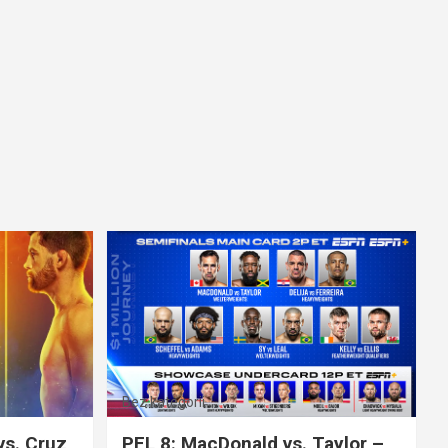
Bez kategorii
vs. Cruz
PFL 8: MacDonald vs. Taylor –