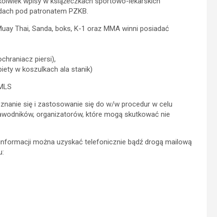
ekolwiek wpisy w książeczkach sportowo-lekarskich
odach pod patronatem PZKB.
Muay Thai, Sanda, boks, K-1 oraz MMA winni posiadać
chraniacz piersi),
ety w koszulkach ala stanik)
 MLS
nanie się i zastosowanie się do w/w procedur w celu
 zawodników, organizatorów, które mogą skutkować nie
 informacji można uzyskać telefonicznie bądź drogą mailową
u: