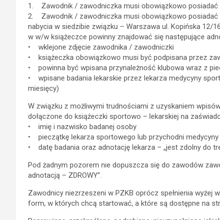
1. Zawodnik / zawodniczka musi obowiązkowo posiadać 
2. Zawodnik / zawodniczka musi obowiązkowo posia
nabycia w siedzibie związku – Warszawa ul. Kopińska 12/
w w/w książeczce powinny znajdować się następujące adno
• wklejone zdjęcie zawodnika / zawodniczki
• książeczka obowiązkowo musi być podpisana przez za
• powinna być wpisana przynależność klubowa wraz z pieczą
• wpisane badania lekarskie przez lekarza medycyny sport
miesięcy)
W związku z możliwymi trudnościami z uzyskaniem wpisów
dołączone do książeczki sportowo – lekarskiej na zaświad
• imię i nazwisko badanej osoby
• pieczątkę lekarza sportowego lub przychodni medycyny
• datę badania oraz adnotację lekarza – „jest zdolny do 
Pod żadnym pozorem nie dopuszcza się do zawodów zawodn
adnotacją – ZDROWY”.
Zawodnicy niezrzeszeni w PZKB oprócz spełnienia wyżej w
form, w których chcą startować, a które są dostępne na st