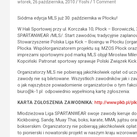
wtorek, 26 października, 2010
Yoshi
1 Comment
Siódma edycja MLS już 30. października w Płocku!
W Hali Sportowej przy ul. Korczaka 10; Płock – Borowiczki, 
SPARTANWEAR /MLS/. Start zawodów, tradycyjnie zaplanowa
Stowarzyszenie Polska Liga Kick – Boxingu w Płocku (organi
Płocka. Współorganizatorem projektu są: MZOS Płock oraz
imprezami sportowymi pod marką MLS objął Mirosław Milew
Kopciński. Patronat sportowy sprawuje Polski Związek Kic
Organizatorzy MLS nie pobierają jakichkolwiek opłat od ucze
zawody nie są biletowane. Wszystkich zawodników jak i zawod
o jak najszybsze powiadomienie organizatorów o tym fakcie
biuro@k-1.pl
odpowiednio wypełnioną kartę zgłoszenia:
KARTA ZGŁOSZENIA ZAWODNIKA:
http://www.plkb.pl/pl
Młodzieżowa Liga SPARTANWEAR swoje zawody kieruje do mł
Kickboxing; Sandę; Muay Thai, boks; karate; MMA; jujitsu ora
bokserskim. Organizatorzy nie pobierają jakichkolwiek o
to pionierski i nowatorski projekt w naszym kraju wzorowa