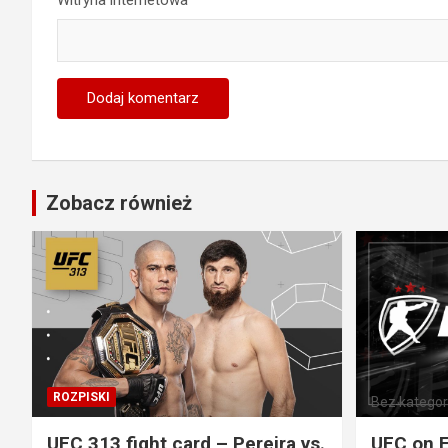
Witryna internetowa
Zobacz również
ROZPISKI
Bez kategori
UFC 313 fight card – Pereira vs.
UFC on E