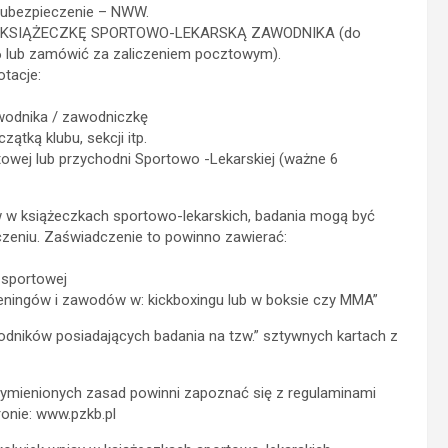
ubezpieczenie – NWW.
dać KSIĄŻECZKĘ SPORTOWO-LEKARSKĄ ZAWODNIKA (do
16 lub zamówić za zaliczeniem pocztowym).
tacje:
wodnika / zawodniczkę
tką klubu, sekcji itp.
owej lub przychodni Sportowo -Lekarskiej (ważne 6
 w książeczkach sportowo-lekarskich, badania mogą być
czeniu. Zaświadczenie to powinno zawierać:
 sportowej
treningów i zawodów w: kickboxingu lub w boksie czy MMA”
ików posiadających badania na tzw.” sztywnych kartach z
ymienionych zasad powinni zapoznać się z regulaminami
ronie: www.pzkb.pl