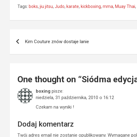
Tags:
boks
,
jiu jitsu
,
Judo
,
karate
,
kickboxing
,
mma
,
Muay Thai
,
Nawigacja
Kim Couture znów dostaje lanie
wpisu
One thought on “
Siódma edycja
boxing
pisze:
niedziela, 31 października, 2010 o 16:12
Czekam na wyniki !
Dodaj komentarz
Twój adres email nie zostanie opublikowany.
Wymagane pol