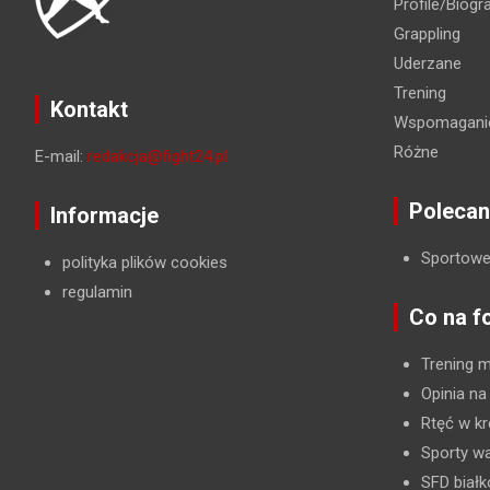
Profile/Biogra
Grappling
Uderzane
Trening
Kontakt
Wspomaganie
Różne
E-mail:
redakcja@fight24.pl
Polecan
Informacje
Sportowe
polityka plików cookies
regulamin
Co na f
Trening 
Opinia na
Rtęć w kr
Sporty wa
SFD biał