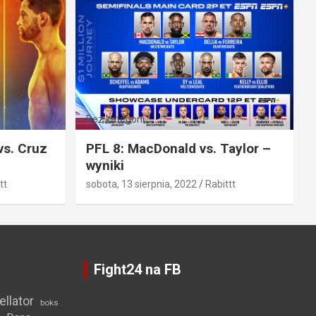
Bez kategorii
vs. Cruz
PFL 8: MacDonald vs. Taylor –
wyniki
tt
sobota, 13 sierpnia, 2022
Rabittt
Fight24 na FB
ellator
boks