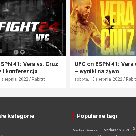
i
Bez kategorii
SPN 41: Vera vs. Cruz
UFC on ESPN 41: Vera 
 i konferencja
– wyniki na żywo
4 sierpnia, 2022
Rabittt
sobota, 13 sierpnia, 2022
Rabit
łe kategorie
Popularne tagi
B
Anderson Silva
Alistair Overeem