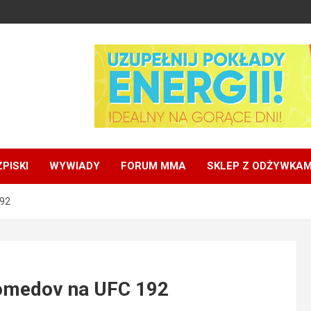
PISKI
WYWIADY
FORUM MMA
SKLEP Z ODŻYWKAM
192
omedov na UFC 192