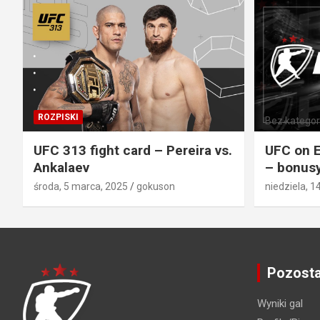
ROZPISKI
Bez kategori
UFC 313 fight card – Pereira vs.
UFC on E
Ankalaev
– bonusy
środa, 5 marca, 2025
gokuson
niedziela, 1
Pozosta
Wyniki gal