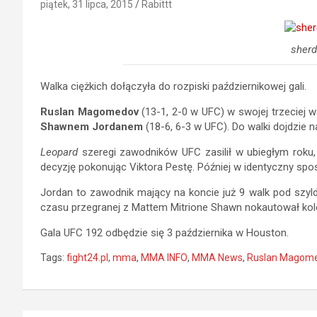
piątek, 31 lipca, 2015
Rabittt
sher
Walka ciężkich dołączyła do rozpiski październikowej gali.
Ruslan Magomedov
(13-1, 2-0 w UFC) w swojej trzeciej w
Shawnem Jordanem
(18-6, 6-3 w UFC). Do walki dojdzie n
Leopard
szeregi zawodników UFC zasilił w ubiegłym roku,
decyzję pokonując Viktora Pestę. Później w identyczny sp
Jordan to zawodnik mający na koncie już 9 walk pod szyld
czasu przegranej z Mattem Mitrione Shawn nokautował kole
Gala UFC 192 odbędzie się 3 października w Houston.
Tags:
fight24.pl
,
mma
,
MMA INFO
,
MMA News
,
Ruslan Magom