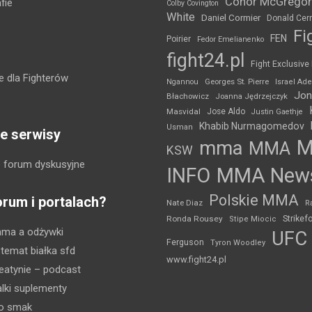
Conor McGregor
fie
Colby Covington
White
Daniel Cormier
Donald Cer
Fi
FEN
Poirier
Fedor Emelianenko
fight24.pl
Fight Exclusive
 dla Fighterów
Ngannou
Georges St. Pierre
Israel Ad
Jon
Błachowicz
Joanna Jędrzejczyk
Masvidal
Jose Aldo
Justin Gaethje
Khabib Nurmagomedov
Usman
e serwisy
mma
MMA
KSW
 forum dyskusyjne
INFO
MMA New
Polskie MMA
orum i portalach?
Nate Diaz
R
Strikef
Ronda Rousey
Stipe Miocic
mma a odżywki
UFC
Ferguson
Tyron Woodley
 temat białka sfd
www.fight24.pl
eatynie
– podcast
lki suplementy
ko smak