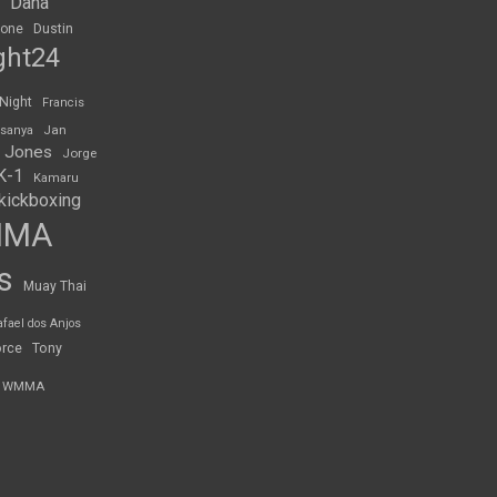
Dana
rone
Dustin
ght24
 Night
Francis
Jan
esanya
 Jones
Jorge
K-1
Kamaru
kickboxing
MMA
s
Muay Thai
afael dos Anjos
orce
Tony
WMMA