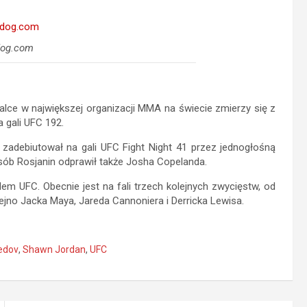
dog.com
alce w największej organizacji MMA na świecie zmierzy się z
a gali UFC 192.
 zadebiutował na gali UFC Fight Night 41 przez jednogłośną
osób Rosjanin odprawił także Josha Copelanda.
em UFC. Obecnie jest na fali trzech kolejnych zwycięstw, od
jno Jacka Maya, Jareda Cannoniera i Derricka Lewisa.
edov
,
Shawn Jordan
,
UFC