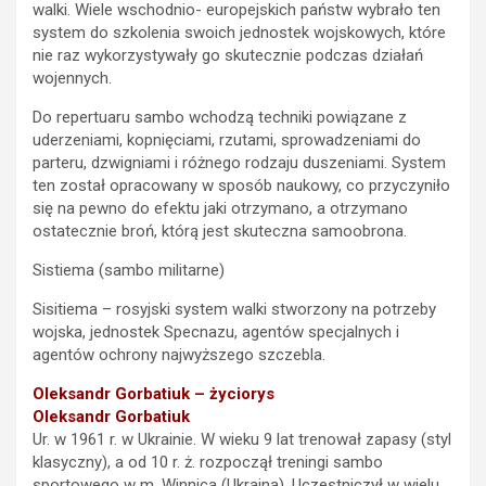
walki. Wiele wschodnio- europejskich państw wybrało ten
system do szkolenia swoich jednostek wojskowych, które
nie raz wykorzystywały go skutecznie podczas działań
wojennych.
Do repertuaru sambo wchodzą techniki powiązane z
uderzeniami, kopnięciami, rzutami, sprowadzeniami do
parteru, dzwigniami i różnego rodzaju duszeniami. System
ten został opracowany w sposób naukowy, co przyczyniło
się na pewno do efektu jaki otrzymano, a otrzymano
ostatecznie broń, którą jest skuteczna samoobrona.
Sistiema (sambo militarne)
Sisitiema – rosyjski system walki stworzony na potrzeby
wojska, jednostek Specnazu, agentów specjalnych i
agentów ochrony najwyższego szczebla.
Oleksandr Gorbatiuk – życiorys
Oleksandr Gorbatiuk
Ur. w 1961 r. w Ukrainie. W wieku 9 lat trenował zapasy (styl
klasyczny), a od 10 r. ż. rozpoczął treningi sambo
sportowego w m. Winnica (Ukraina). Uczestniczył w wielu