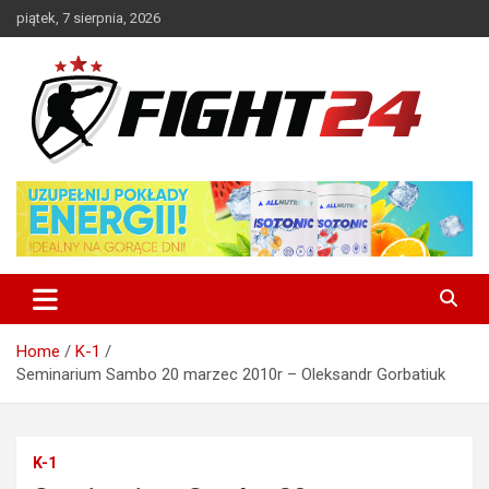
Skip
piątek, 7 sierpnia, 2026
to
content
Polski serwis informacyjny MMA i K-1
FIGHT24.PL – MMA i K-1, UFC
Home
K-1
Seminarium Sambo 20 marzec 2010r – Oleksandr Gorbatiuk
K-1