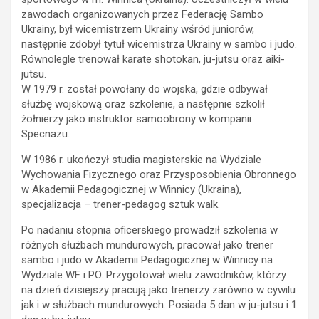
zawodach organizowanych przez Federację Sambo
Ukrainy, był wicemistrzem Ukrainy wśród juniorów,
następnie zdobył tytuł wicemistrza Ukrainy w sambo i judo.
Równolegle trenował karate shotokan, ju-jutsu oraz aiki-
jutsu.
W 1979 r. został powołany do wojska, gdzie odbywał
służbę wojskową oraz szkolenie, a następnie szkolił
żołnierzy jako instruktor samoobrony w kompanii
Specnazu.
W 1986 r. ukończył studia magisterskie na Wydziale
Wychowania Fizycznego oraz Przysposobienia Obronnego
w Akademii Pedagogicznej w Winnicy (Ukraina),
specjalizacja – trener-pedagog sztuk walk.
Po nadaniu stopnia oficerskiego prowadził szkolenia w
różnych służbach mundurowych, pracował jako trener
sambo i judo w Akademii Pedagogicznej w Winnicy na
Wydziale WF i PO. Przygotował wielu zawodników, którzy
na dzień dzisiejszy pracują jako trenerzy zarówno w cywilu
jak i w służbach mundurowych. Posiada 5 dan w ju-jutsu i 1