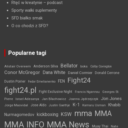
Rtęć w kreatynie
– podcast
Sporty walki suplementy
SFD białko smak
O co chodzi z SFD?
Popularne tagi
Bellator
Anderson Silva
Alistair Overeem
boks
Colby Covington
Conor McGregor
Dana White
Daniel Cormier
Donald Cerrone
Fight24
FEN
Dustin Poirier
Fedor Emelianenko
fight24.pl
Fight Exclusive Night
Francis Ngannou
Georges St.
Jon Jones
Jan Błachowicz
Pierre
Israel Adesanya
Joanna Jędrzejczyk
K-1
Khabib
Jorge Masvidal
Jose Aldo
Justin Gaethje
Kamaru Usman
mma
MMA
KSW
kickboxing
Nurmagomedov
MMA INFO
MMA News
Muay Thai
Nate