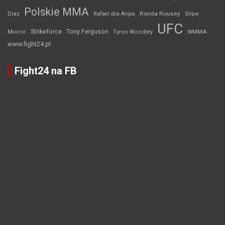
Polskie MMA
Diaz
Ronda Rousey
Rafael dos Anjos
Stipe
UFC
Strikeforce
Tony Ferguson
WMMA
Miocic
Tyron Woodley
www.fight24.pl
Fight24 na FB