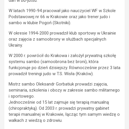
dan w bu-jutsu.
W latach 1990-94 pracował jako nauczyciel WF w Szkole
Podstawowej nr 66 w Krakowie oraz jako trener judo i
sambo w klubie Pogoń (Skotniki).
W okresie 1994-2000 prowadził klub sportowy w Ukrainie
oraz zajęcia z samoobrony w służbach specjalnych
Ukrainy.
W 2000 r. powrócił do Krakowa i założył prywatną szkołę
systemu sambo (samoobrona bez broni), która
funkcjonuje po dzień dzisiejszy. Równocześnie przez 3 lata
prowadził treningi judo w T.S. Wisła (Kraków).
Mistrz sambo Oleksandr Gorbatiuk prowadzi zajęcia,
seminaria, szkolenia i obozy w zakresie sambo militarnego
i sportowego.
Jednocześnie od 15 lat zajmuje się terapią manualną
(chiropraktyką). Od 2003 r. prowadzi prywatny gabinet
terapii manualnej w Krakowie, łącząc tym samym wiedzę o
walkach z wiedzą o zdrowiu.