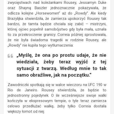
zwycięstwach nad koleżankami Rousey, Jessamyn Duke
oraz Shayną Baszler jednoznacznie pokazywała, że
odlicza kolejne „Horsewomen” aż do „Rowdy”. Ale kiedy
Brazylijka stwierdziła, że zamierza upokorzyć Rousey tak
bardzo, że tamta będzie chciała się zabić – mistrzyni,
której ojciec popełnił samobójstwo gdy była mała, uznała
to za przekroczenie granicy. Correia później sprostowała,
że nie była świadoma tragedii w rodzinie Rousey, ale
„Rowdy” nie kupiła tego wytłumaczenia:
„Myślę, że ona po prostu udaje, że nie
wiedziała, żeby teraz wyjść z tej
sytuacji z twarzą. Według mnie to tak
samo obraźliwe, jak na początku.”
Zawodniczki spotkają się w walce wieczoru na UFC 190 w
Rio de Janeiro. Rousey stwierdziła, że będzie to
jednostronny pojedynek. O ile wcześniejsze swoje walki
kończyła w ekspresowym tempie, o tyle teraz zamierza
celowo przedłużać walkę, żeby tylko Correia dostała
większy łomot od niej.