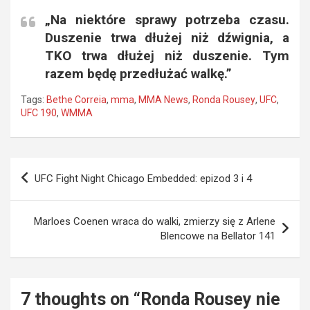
„Na niektóre sprawy potrzeba czasu.
Duszenie trwa dłużej niż dźwignia, a
TKO trwa dłużej niż duszenie. Tym
razem będę przedłużać walkę.”
Tags:
Bethe Correia
,
mma
,
MMA News
,
Ronda Rousey
,
UFC
,
UFC 190
,
WMMA
Nawigacja
UFC Fight Night Chicago Embedded: epizod 3 i 4
wpisu
Marloes Coenen wraca do walki, zmierzy się z Arlene
Blencowe na Bellator 141
7 thoughts on “
Ronda Rousey nie