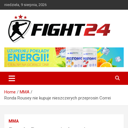
Skip
niedziela, 9 sierpnia, 2026
to
content
Polski serwis informacyjny MMA i K-1
FIGHT24.PL – MMA i K-1, UFC
Home
MMA
Ronda Rousey nie kupuje nieszczerych przeprosin Correi
MMA