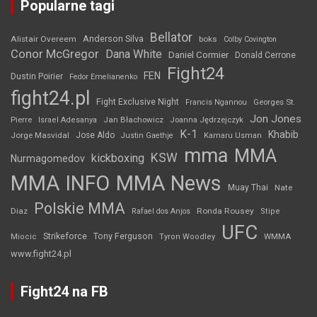
Popularne tagi
Bellator
Anderson Silva
Alistair Overeem
boks
Colby Covington
Conor McGregor
Dana White
Daniel Cormier
Donald Cerrone
Fight24
FEN
Dustin Poirier
Fedor Emelianenko
fight24.pl
Fight Exclusive Night
Francis Ngannou
Georges St.
Jon Jones
Jan Błachowicz
Pierre
Israel Adesanya
Joanna Jędrzejczyk
K-1
Khabib
Jorge Masvidal
Jose Aldo
Justin Gaethje
Kamaru Usman
mma
MMA
KSW
kickboxing
Nurmagomedov
MMA INFO
MMA News
Muay Thai
Nate
Polskie MMA
Diaz
Ronda Rousey
Rafael dos Anjos
Stipe
UFC
Strikeforce
Tony Ferguson
WMMA
Miocic
Tyron Woodley
www.fight24.pl
Fight24 na FB