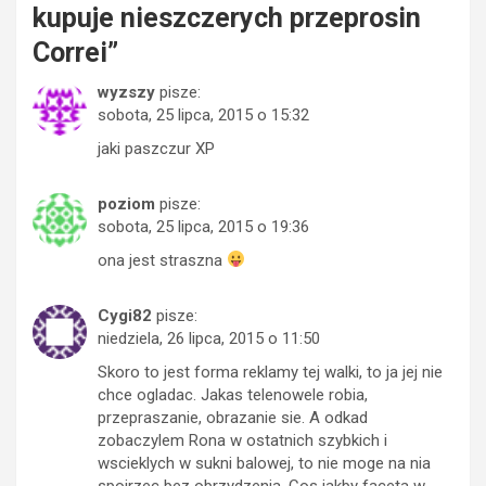
kupuje nieszczerych przeprosin
Correi
”
wyzszy
pisze:
sobota, 25 lipca, 2015 o 15:32
jaki paszczur XP
poziom
pisze:
sobota, 25 lipca, 2015 o 19:36
ona jest straszna
Cygi82
pisze:
niedziela, 26 lipca, 2015 o 11:50
Skoro to jest forma reklamy tej walki, to ja jej nie
chce ogladac. Jakas telenowele robia,
przepraszanie, obrazanie sie. A odkad
zobaczylem Rona w ostatnich szybkich i
wscieklych w sukni balowej, to nie moge na nia
spojrzec bez obrzydzenia. Cos jakby faceta w