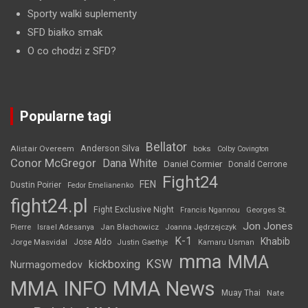
Sporty walki suplementy
SFD białko smak
O co chodzi z SFD?
Popularne tagi
Bellator
Anderson Silva
Alistair Overeem
boks
Colby Covington
Conor McGregor
Dana White
Daniel Cormier
Donald Cerrone
Fight24
FEN
Dustin Poirier
Fedor Emelianenko
fight24.pl
Fight Exclusive Night
Francis Ngannou
Georges St.
Jon Jones
Jan Błachowicz
Pierre
Israel Adesanya
Joanna Jędrzejczyk
K-1
Khabib
Jorge Masvidal
Jose Aldo
Justin Gaethje
Kamaru Usman
mma
MMA
KSW
kickboxing
Nurmagomedov
MMA INFO
MMA News
Muay Thai
Nate