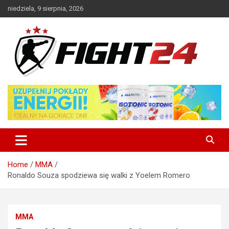
Skip
niedziela, 9 sierpnia, 2026
to
content
Polski serwis informacyjny MMA i K-1
FIGHT24.PL – MMA i K-1, UFC
Home
MMA
Ronaldo Souza spodziewa się walki z Yoelem Romero
MMA