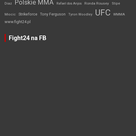
Polskie MMA
Diaz
Ronda Rousey
Rafael dos Anjos
Stipe
UFC
Strikeforce
Tony Ferguson
WMMA
Miocic
Tyron Woodley
www.fight24.pl
Fight24 na FB