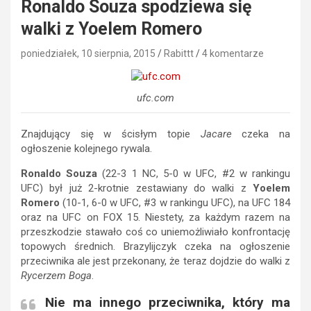
Ronaldo Souza spodziewa się
walki z Yoelem Romero
poniedziałek, 10 sierpnia, 2015
Rabittt
4 komentarze
ufc.com
Znajdujący się w ścisłym topie
Jacare
czeka na
ogłoszenie kolejnego rywala.
Ronaldo Souza
(22-3 1 NC, 5-0 w UFC, #2 w rankingu
UFC) był już 2-krotnie zestawiany do walki z
Yoelem
Romero
(10-1, 6-0 w UFC, #3 w rankingu UFC), na UFC 184
oraz na UFC on FOX 15. Niestety, za każdym razem na
przeszkodzie stawało coś co uniemożliwiało konfrontację
topowych średnich. Brazylijczyk czeka na ogłoszenie
przeciwnika ale jest przekonany, że teraz dojdzie do walki z
Rycerzem Boga
.
Nie ma innego przeciwnika, który ma