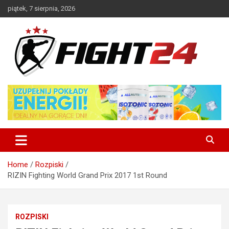
Skip
piątek, 7 sierpnia, 2026
to
content
Polski serwis informacyjny MMA i K-1
FIGHT24.PL – MMA i K-1, UFC
Home
Rozpiski
RIZIN Fighting World Grand Prix 2017 1st Round
ROZPISKI