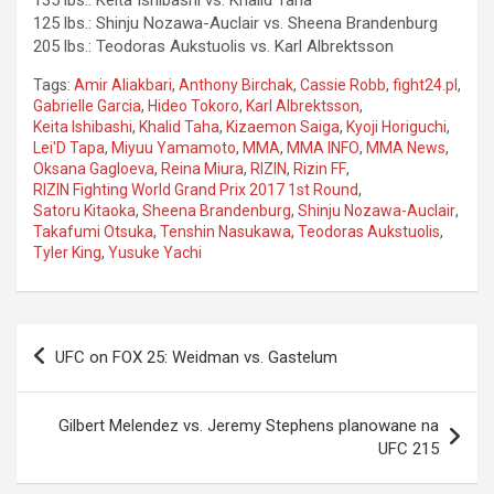
125 lbs.: Shinju Nozawa-Auclair vs. Sheena Brandenburg
205 lbs.: Teodoras Aukstuolis vs. Karl Albrektsson
Tags:
Amir Aliakbari
,
Anthony Birchak
,
Cassie Robb
,
fight24.pl
,
Gabrielle Garcia
,
Hideo Tokoro
,
Karl Albrektsson
,
Keita Ishibashi
,
Khalid Taha
,
Kizaemon Saiga
,
Kyoji Horiguchi
,
Lei'D Tapa
,
Miyuu Yamamoto
,
MMA
,
MMA INFO
,
MMA News
,
Oksana Gagloeva
,
Reina Miura
,
RIZIN
,
Rizin FF
,
RIZIN Fighting World Grand Prix 2017 1st Round
,
Satoru Kitaoka
,
Sheena Brandenburg
,
Shinju Nozawa-Auclair
,
Takafumi Otsuka
,
Tenshin Nasukawa
,
Teodoras Aukstuolis
,
Tyler King
,
Yusuke Yachi
Nawigacja
UFC on FOX 25: Weidman vs. Gastelum
wpisu
Gilbert Melendez vs. Jeremy Stephens planowane na
UFC 215