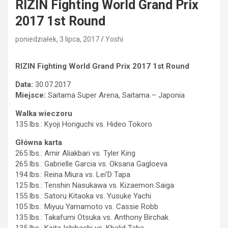
RIZIN Fighting World Grand Prix
2017 1st Round
poniedziałek, 3 lipca, 2017
Yoshi
RIZIN Fighting World Grand Prix 2017 1st Round
Data:
30.07.2017
Miejsce:
Saitama Super Arena, Saitama – Japonia
Walka wieczoru
135 lbs.: Kyoji Horiguchi vs. Hideo Tokoro
Główna karta
265 lbs.: Amir Aliakbari vs. Tyler King
265 lbs.: Gabrielle Garcia vs. Oksana Gagloeva
194 lbs.: Reina Miura vs. Lei’D Tapa
125 lbs.: Tenshin Nasukawa vs. Kizaemon Saiga
155 lbs.: Satoru Kitaoka vs. Yusuke Yachi
105 lbs.: Miyuu Yamamoto vs. Cassie Robb
135 lbs.: Takafumi Otsuka vs. Anthony Birchak
135 lbs.: Keita Ishibashi vs. Khalid Taha