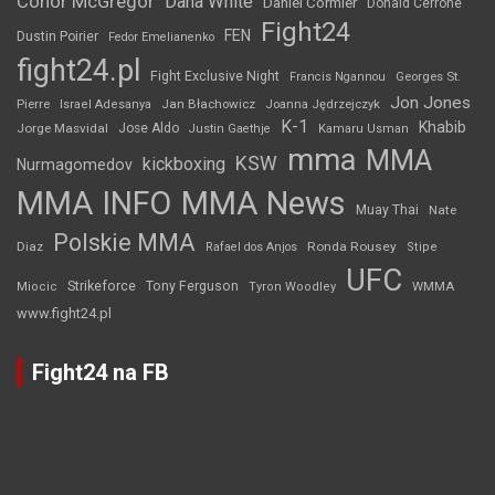
Conor McGregor
Dana White
Daniel Cormier
Donald Cerrone
Fight24
FEN
Dustin Poirier
Fedor Emelianenko
fight24.pl
Fight Exclusive Night
Francis Ngannou
Georges St.
Jon Jones
Jan Błachowicz
Pierre
Israel Adesanya
Joanna Jędrzejczyk
K-1
Khabib
Jorge Masvidal
Jose Aldo
Justin Gaethje
Kamaru Usman
mma
MMA
KSW
kickboxing
Nurmagomedov
MMA INFO
MMA News
Muay Thai
Nate
Polskie MMA
Diaz
Ronda Rousey
Rafael dos Anjos
Stipe
UFC
Strikeforce
Tony Ferguson
WMMA
Miocic
Tyron Woodley
www.fight24.pl
Fight24 na FB