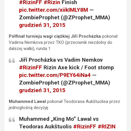
#RizinFF
#Rizin
Finish
pic.twitter.com/xiikIMLY8M
—
ZombieProphet (@ZProphet_MMA)
grudzień 31, 2015
Półfinał turnieju wagi ciężkiej
Jiří Procházka
pokonał
Vadima Nemkova przez TKO (przeciwnik niezdolny do
dalszej walki), runda 1
Jiří Procházka vs Vadim Nemkov
#RizinFF
Rizin Axe kick / Foot stomp
pic.twitter.com/P9EY64iNa4
—
ZombieProphet (@ZProphet_MMA)
grudzień 31, 2015
Muhammed Lawal
pokonał Teodorasa Aukštuolisa przez
jednogłośną decyzję
Muhammed „King Mo” Lawal vs
Teodoras Aukštuolis
#RizinFF
#RIZIN