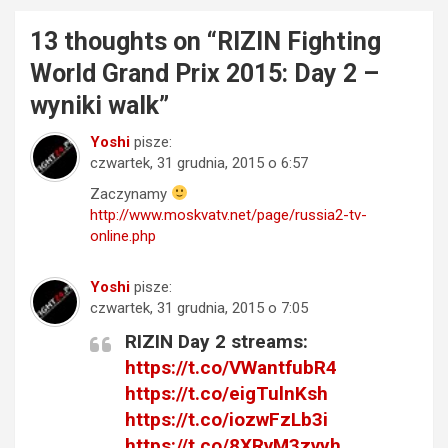
13 thoughts on “
RIZIN Fighting
World Grand Prix 2015: Day 2 –
wyniki walk
”
Yoshi
pisze:
czwartek, 31 grudnia, 2015 o 6:57
Zaczynamy
http://www.moskvatv.net/page/russia2-tv-
online.php
Yoshi
pisze:
czwartek, 31 grudnia, 2015 o 7:05
RIZIN Day 2 streams:
https://t.co/VWantfubR4
https://t.co/eigTulnKsh
https://t.co/iozwFzLb3i
https://t.co/8XRvM3zvyh