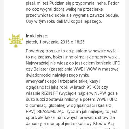
pisał, mi też Pudzian się przypomniał hehe. Fedor
no cóż wygrał dobrą walkę na przecierkę,
przeciwnik taki sobie ale wygrana zawsze buduje.
Oby w tym roku dali Mu kogoś lepszego.
Inoki
pisze:
piątek, 1 stycznia, 2016 o 18:26
Powtórzę troszkę to co pisałem w newsie wyżej:
to nie zapasy, boks i inne olimpijskie sporty walki…
Najwyraźniej nie wiesz co jest celem istnienia UFC
czy Bellator (zastąpienie WWE i WCW w masowej
świadomości największego rynku
amerykańskiego i trzepanie takiej kasy i
oglądalności jaką robili w latach 95 -00) czy
właśnie RIZIN FF (wycięcie najpierw NJPW, gdzie
dużo ludzi zostawia miliony, a potem WWE i UFC
z dominacji globalnej w oglądalności i kasie z
PPV). REASUMUJĄC: życz im jak najlepiej, to jest
sport, ale także, na równych prawach, show dla
Januszy, a monopol jest szkodliwy. Ktoś w Azji