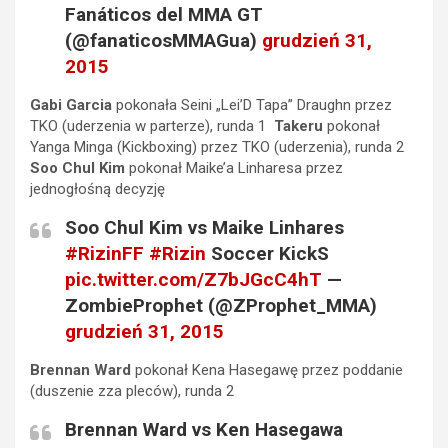
Fanáticos del MMA GT
(@fanaticosMMAGua)
grudzień 31,
2015
Gabi Garcia
pokonała Seini „Lei’D Tapa” Draughn przez
TKO (uderzenia w parterze), runda 1
Takeru
pokonał
Yanga Minga (Kickboxing) przez TKO (uderzenia), runda 2
Soo Chul Kim
pokonał Maike’a Linharesa przez
jednogłośną decyzję
Soo Chul Kim vs Maike Linhares
#RizinFF
#Rizin
Soccer KickS
pic.twitter.com/Z7bJGcC4hT
—
ZombieProphet (@ZProphet_MMA)
grudzień 31, 2015
Brennan Ward
pokonał Kena Hasegawę przez poddanie
(duszenie zza pleców), runda 2
Brennan Ward vs Ken Hasegawa