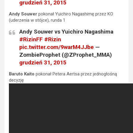
grudzień 31, 2015
Andy Souwer
pokonał Yuichiro Nagashimę przez KO
(uderzenia w stójce), runda 1
Andy Souwer vs Yuichiro Nagashima
#RizinFF
#Rizin
pic.twitter.com/9warM4JJbe
—
ZombieProphet (@ZProphet_MMA)
grudzień 31, 2015
Baruto Kaito
pokonał Petera Aertsa przez jednogłośną
decyzję