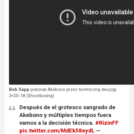
Bob Sapp
pokonał Akebono przez techniczną decyzję
3×20-18 (Shootboxing)
Después de el grotesco sangrado de
Akebono y múltiples tiempos fuera
vamos a la decisión técnica.
#RizinFF
pic.twitter.com/MdEk58eydL
—