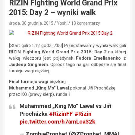
RIZIN Fighting World Grand Prix
2015: Day 2 – wyniki walk
środa, 30 grudnia, 2015
Yoshi
13 komentarzy
[Start gali 31.12 godz. 7:00] Przedstawiamy wyniki walk gali
RIZIN Fighting World Grand Prix 2015: Day 2
na której
walką wieczoru jest pojedynek
Fedora Emelianenko
z
Jaideep Singhiem
. Oprócz tego na gali odbędzie się finał
turnieju wagi ciężkiej.
Finał turnieju wagi ciężkiej
Muhammed „King Mo” Lawal
pokonał Jiří Procházkę
przez KO (prawy sierp), runda 1
Muhammed „King Mo” Lawal vs Jiří
Procházka
#RizinFF
#Rizin
pic.twitter.com/h7amLca32k
— ZombieProphet (@ZProphet_MMA)