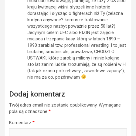
musi dać równowagę, pamiętaj, że tuzy z US albo
kraju kwitnącej wiśni, słyszeli inne historie
dorastając i słysząc o fighterach niż Ty (żelazna
kurtyna anywone? komusze traktowanie
wszystkiego nazbyt poważnie przez 50 lat?)
Jedynym celem UFC albo RIZIN jest zajęcie
miejsca i trzepanie kasy, którą w latach 1890 –
1990 zarabiał tzw. professional wrestling. I to jest
brutalne, smutne, ale, prawdziwe, CHODZI O
USTWAKI, które zarobią miliony i minie kolejne
sto lat zanim ludzie zrozumieją, że są robieni w H
(tak jak czasu potrzebwały „zawodowe zapasy”),
nie ma za co, pozdrawiam
Dodaj komentarz
Twój adres email nie zostanie opublikowany.
Wymagane
pola są oznaczone
*
Komentarz
*