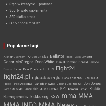
Rtęć w kreatynie
– podcast
Sporty walki suplementy
SFD białko smak
O co chodzi z SFD?
Popularne tagi
Bellator
Anderson Silva
Alistair Overeem
boks
Colby Covington
Conor McGregor
Dana White
Daniel Cormier
Donald Cerrone
Fight24
FEN
Dustin Poirier
Fedor Emelianenko
fight24.pl
Fight Exclusive Night
Francis Ngannou
Georges St.
Jon Jones
Jan Błachowicz
Pierre
Israel Adesanya
Joanna Jędrzejczyk
K-1
Khabib
Jorge Masvidal
Jose Aldo
Justin Gaethje
Kamaru Usman
mma
MMA
KSW
kickboxing
Nurmagomedov
MMA INFO
MMA News