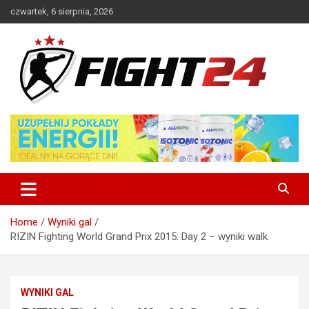
Skip
czwartek, 6 sierpnia, 2026
to
content
Polski serwis informacyjny MMA i K-1
FIGHT24.PL – MMA i K-1, UFC
Home
Wyniki gal
RIZIN Fighting World Grand Prix 2015: Day 2 – wyniki walk
WYNIKI GAL