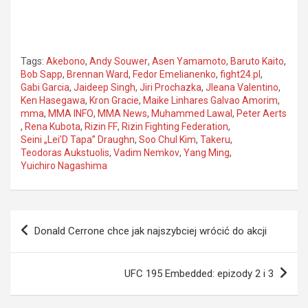
Tags:
Akebono
,
Andy Souwer
,
Asen Yamamoto
,
Baruto Kaito
,
Bob Sapp
,
Brennan Ward
,
Fedor Emelianenko
,
fight24.pl
,
Gabi Garcia
,
Jaideep Singh
,
Jiri Prochazka
,
Jleana Valentino
,
Ken Hasegawa
,
Kron Gracie
,
Maike Linhares Galvao Amorim
,
mma
,
MMA INFO
,
MMA News
,
Muhammed Lawal
,
Peter Aerts
,
Rena Kubota
,
Rizin FF
,
Rizin Fighting Federation
,
Seini „Lei’D Tapa” Draughn
,
Soo Chul Kim
,
Takeru
,
Teodoras Aukstuolis
,
Vadim Nemkov
,
Yang Ming
,
Yuichiro Nagashima
Nawigacja
Donald Cerrone chce jak najszybciej wrócić do akcji
wpisu
UFC 195 Embedded: epizody 2 i 3