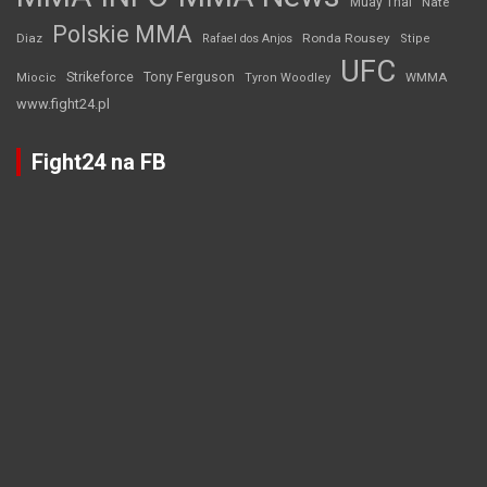
Muay Thai
Nate
Polskie MMA
Diaz
Ronda Rousey
Rafael dos Anjos
Stipe
UFC
Strikeforce
Tony Ferguson
WMMA
Miocic
Tyron Woodley
www.fight24.pl
Fight24 na FB