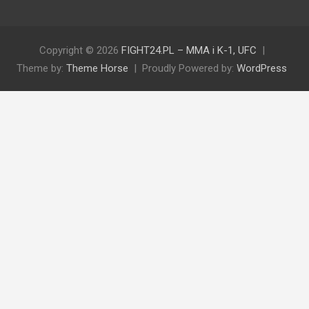
Copyright © 2026
FIGHT24.PL – MMA i K-1, UFC
Theme by:
Theme Horse
Proudly Powered by:
WordPress