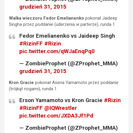
grudzień 31, 2015
Walka wieczoru
Fedor Emelianenko
pokonał Jaideep
Singha przez poddanie (uderzenia w parterze), runda 1
Fedor Emelianenko vs Jaideep Singh
#RizinFF
#Rizin
pic.twitter.com/qWJaEnqPq0
— ZombieProphet (@ZProphet_MMA)
grudzień 31, 2015
Kron Gracie
pokonał Asena Yamamoto przez poddanie
(trójkąt nogami), runda 1
Erson Yamamoto vs Kron Gracie
#Rizin
#RizinFF
@IQWrestler
pic.twitter.com/JXDA3Jf1Pd
— ZombieProphet (@ZProphet_MMA)