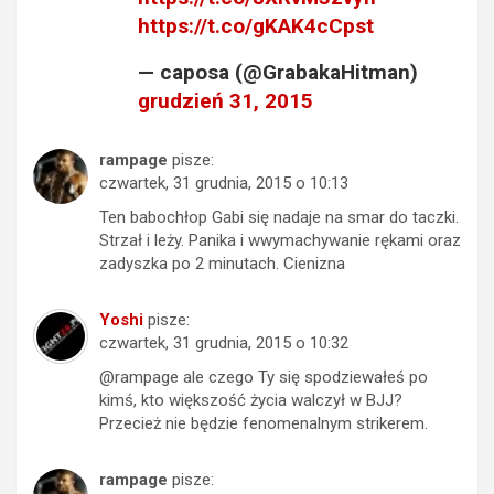
https://t.co/gKAK4cCpst
— caposa (@GrabakaHitman)
grudzień 31, 2015
rampage
pisze:
czwartek, 31 grudnia, 2015 o 10:13
Ten babochłop Gabi się nadaje na smar do taczki.
Strzał i leży. Panika i wwymachywanie rękami oraz
zadyszka po 2 minutach. Cienizna
Yoshi
pisze:
czwartek, 31 grudnia, 2015 o 10:32
@rampage ale czego Ty się spodziewałeś po
kimś, kto większość życia walczył w BJJ?
Przecież nie będzie fenomenalnym strikerem.
rampage
pisze: