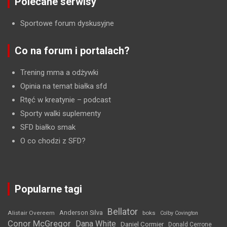
Polecane serwisy
Sportowe forum dyskusyjne
Co na forum i portalach?
Trening mma a odżywki
Opinia na temat białka sfd
Rtęć w kreatynie
– podcast
Sporty walki suplementy
SFD białko smak
O co chodzi z SFD?
Popularne tagi
Bellator
Anderson Silva
Alistair Overeem
boks
Colby Covington
Conor McGregor
Dana White
Daniel Cormier
Donald Cerrone