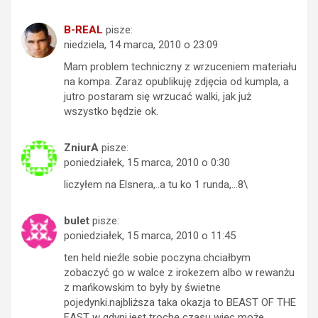
B-REAL
pisze:
niedziela, 14 marca, 2010 o 23:09
Mam problem techniczny z wrzuceniem materiału
na kompa. Zaraz opublikuję zdjęcia od kumpla, a
jutro postaram się wrzucać walki, jak już
wszystko będzie ok.
ZniurA
pisze:
poniedziałek, 15 marca, 2010 o 0:30
liczyłem na Elsnera,..a tu ko 1 runda,…8\
bulet
pisze:
poniedziałek, 15 marca, 2010 o 11:45
ten held nieźle sobie poczyna.chciałbym
zobaczyć go w walce z irokezem albo w rewanżu
z mańkowskim to były by świetne
pojedynki.najbliższa taka okazja to BEAST OF THE
EAST w gdyni.jest trochę czasu więc może