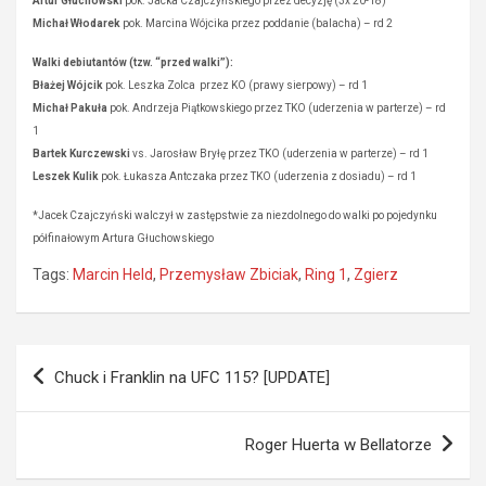
Artur Głuchowski
pok. Jacka Czajczyńskiego przez decyzję (3x 20-18)
Michał Włodarek
pok. Marcina Wójcika przez poddanie (balacha) – rd 2
Walki debiutantów (tzw. “przed walki”):
Błażej Wójcik
pok. Leszka Zolca przez KO (prawy sierpowy) – rd 1
Michał Pakuła
pok. Andrzeja Piątkowskiego przez TKO (uderzenia w parterze) – rd
1
Bartek Kurczewski
vs. Jarosław Bryłę przez TKO (uderzenia w parterze) – rd 1
Leszek Kulik
pok. Łukasza Antczaka przez TKO (uderzenia z dosiadu) – rd 1
*Jacek Czajczyński walczył w zastępstwie za niezdolnego do walki po pojedynku
półfinałowym Artura Głuchowskiego
Tags:
Marcin Held
,
Przemysław Zbiciak
,
Ring 1
,
Zgierz
Nawigacja
Chuck i Franklin na UFC 115? [UPDATE]
wpisu
Roger Huerta w Bellatorze