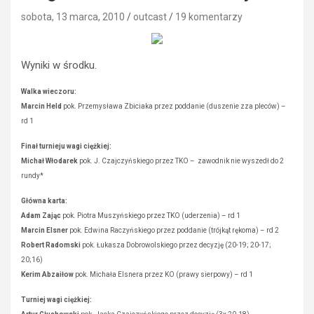
sobota, 13 marca, 2010
outcast
19 komentarzy
Wyniki w środku.
Walka wieczoru:
Marcin Held
pok. Przemysława Zbiciaka przez poddanie (duszenie zza pleców) –
rd 1
Finał turnieju wagi ciężkiej:
Michał Włodarek
pok. J. Czajczyńskiego przez TKO – zawodnik nie wyszedł do 2
rundy*
Główna karta:
Adam Zając
pok. Piotra Muszyńskiego przez TKO (uderzenia) – rd 1
Marcin Elsner
pok. Edwina Raczyńskiego przez poddanie (trójkąt rękoma) – rd 2
Robert Radomski
pok. Łukasza Dobrowolskiego przez decyzję (20-19; 20-17;
20;16)
Kerim Abzaiłow
pok. Michała Elsnera przez KO (prawy sierpowy) – rd 1
Turniej wagi ciężkiej: