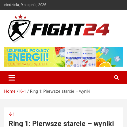
Skip
niedziela, 9 sierpnia, 2026
to
content
Polski serwis informacyjny MMA i K-1
FIGHT24.PL – MMA i K-1, UFC
Home
K-1
Ring 1: Pierwsze starcie – wyniki
K-1
Ring 1: Pierwsze starcie – wyniki