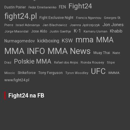
Fight24
FEN
Dustin Poirier
Fedor Emelianenko
fight24.pl
Fight Exclusive Night
Francis Ngannou
Georges St.
Jon Jones
Jan Błachowicz
Pierre
Israel Adesanya
Joanna Jędrzejczyk
K-1
Khabib
Jorge Masvidal
Jose Aldo
Justin Gaethje
Kamaru Usman
mma
MMA
KSW
kickboxing
Nurmagomedov
MMA INFO
MMA News
Muay Thai
Nate
Polskie MMA
Diaz
Ronda Rousey
Rafael dos Anjos
Stipe
UFC
Strikeforce
Tony Ferguson
WMMA
Miocic
Tyron Woodley
www.fight24.pl
Fight24 na FB