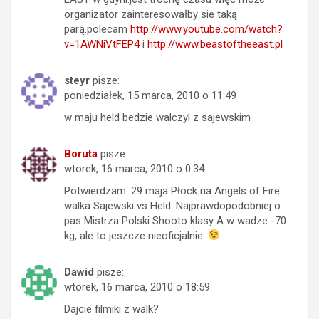
organizator zainteresowałby sie taką
parą.polecam
http://www.youtube.com/watch?
v=1AWNiVtFEP4
i
http://www.beastoftheeast.pl
steyr
pisze:
poniedziałek, 15 marca, 2010 o 11:49
w maju held bedzie walczyl z sajewskim
Boruta
pisze:
wtorek, 16 marca, 2010 o 0:34
Potwierdzam. 29 maja Płock na Angels of Fire
walka Sajewski vs Held. Najprawdopodobniej o
pas Mistrza Polski Shooto klasy A w wadze -70
kg, ale to jeszcze nieoficjalnie.
Dawid
pisze:
wtorek, 16 marca, 2010 o 18:59
Dajcie filmiki z walk?