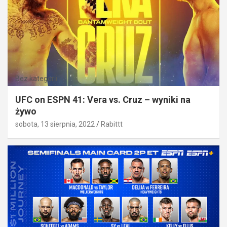
Bez kategorii
UFC on ESPN 41: Vera vs. Cruz – wyniki na
żywo
sobota, 13 sierpnia, 2022
Rabittt