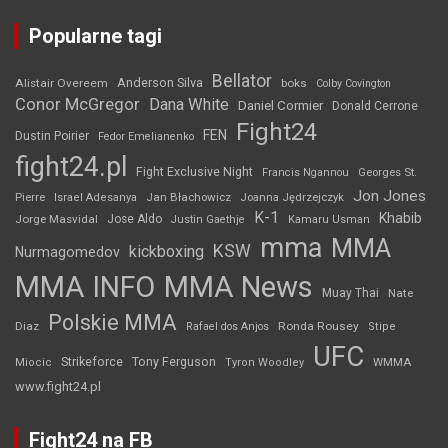
Popularne tagi
Bellator
Anderson Silva
Alistair Overeem
boks
Colby Covington
Conor McGregor
Dana White
Daniel Cormier
Donald Cerrone
Fight24
FEN
Dustin Poirier
Fedor Emelianenko
fight24.pl
Fight Exclusive Night
Francis Ngannou
Georges St.
Jon Jones
Jan Błachowicz
Pierre
Israel Adesanya
Joanna Jędrzejczyk
K-1
Khabib
Jorge Masvidal
Jose Aldo
Justin Gaethje
Kamaru Usman
mma
MMA
KSW
kickboxing
Nurmagomedov
MMA INFO
MMA News
Muay Thai
Nate
Polskie MMA
Diaz
Ronda Rousey
Rafael dos Anjos
Stipe
UFC
Strikeforce
Tony Ferguson
WMMA
Miocic
Tyron Woodley
www.fight24.pl
Fight24 na FB