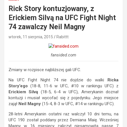
Rick Story kontuzjowany, z
Erickiem Silvą na UFC Fight Night
74 zawalczy Neil Magny
wtorek, 11 sierpnia, 2015
Rabittt
fansided.com
Zmiany w rozpisce najbliższej gali UFC.
Na UFC Fight Night 74 nie dojdzie do walki
Ricka
Story’ego
(18-8, 11-6 w UFC, #10 w rankingu UFC) z
Erickiem Silvą
(18-5, 6-4 w UFC), Amerykanin doznał
kontuzji i musiał wycofać się z pojedynku. Jego miejsce
zajął
Neil Magny
(15-4, 8-3 w UFC, #14 w rankingu UFC).
28-letni Amerykanin ostatni raz walczył 10 dni temu, na
UFC 190 został poddany przez Demiana Maię. Wcześniej
Magny w 16 miesięcy zaliczył niesamowitą passę 7