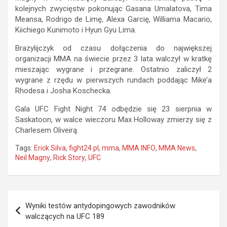
kolejnych zwycięstw pokonując Gasana Umalatova, Tima
Meansa, Rodrigo de Limę, Alexa Garcię, Williama Macario,
Kiichiego Kunimoto i Hyun Gyu Lima.
Brazylijczyk od czasu dołączenia do największej
organizacji MMA na świecie przez 3 lata walczył w kratkę
mieszając wygrane i przegrane. Ostatnio zaliczył 2
wygrane z rzędu w pierwszych rundach poddając Mike’a
Rhodesa i Josha Koschecka.
Gala UFC Fight Night 74 odbędzie się 23 sierpnia w
Saskatoon, w walce wieczoru Max Holloway zmierzy się z
Charlesem Oliveirą.
Tags:
Erick Silva
,
fight24.pl
,
mma
,
MMA INFO
,
MMA News
,
Neil Magny
,
Rick Story
,
UFC
Nawigacja
Wyniki testów antydopingowych zawodników
wpisu
walczących na UFC 189