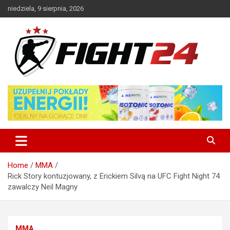
Skip
niedziela, 9 sierpnia, 2026
to
content
Polski serwis informacyjny MMA i K-1
FIGHT24.PL – MMA i K-1, UFC
Home
MMA
Rick Story kontuzjowany, z Erickiem Silvą na UFC Fight Night 74
zawalczy Neil Magny
MMA