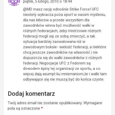
piątek, 5 lutego, 2010 o 18:44
@MD masz rację odnośnie Strike Force! UFC
niestety wykracza poza sport w swoim myśleniu,
dla nas kibiców a przede wszystkim dla
zawodników winna być możliwość walki w
różnych federacjach, żeby mistrzowie różnych
federacji mogli się ze sobą zmierzyć, a tak
sytuacja bardziej zaowalowana niż w
zawodowym boksie- wielość federacji, a niektóre
chcą jeszcze zawodników na własność i nie
dopuszcza się do walki zawodników z różnych
federacji. Negocjacje UFC z Fedorem są
dowodem kpiny tej organizacji ze sportu, a co
więcej dają asumpt ku mniemaniom,że i walki tam
odbywające się nie muszą być do końca czyste.
Dodaj komentarz
Twój adres email nie zostanie opublikowany.
Wymagane
pola są oznaczone
*