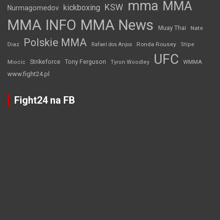
mma
MMA
KSW
kickboxing
Nurmagomedov
MMA INFO
MMA News
Muay Thai
Nate
Polskie MMA
Diaz
Ronda Rousey
Rafael dos Anjos
Stipe
UFC
Strikeforce
Tony Ferguson
WMMA
Miocic
Tyron Woodley
www.fight24.pl
Fight24 na FB