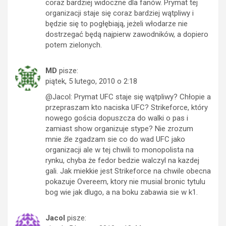
coraz bardziej widoczne dla fanów. Prymat tej
organizacji staje się coraz bardziej wątpliwy i
będzie się to pogłębiają, jeżeli włodarze nie
dostrzegać będą najpierw zawodników, a dopiero
potem zielonych.
MD
pisze:
piątek, 5 lutego, 2010 o 2:18
@Jacol: Prymat UFC staje się wątpliwy? Chłopie a
przepraszam kto naciska UFC? Strikeforce, który
nowego gościa dopuszcza do walki o pas i
zamiast show organizuje stype? Nie zrozum
mnie źle zgadzam sie co do wad UFC jako
organizacji ale w tej chwili to monopolista na
rynku, chyba że fedor bedzie walczyl na kazdej
gali. Jak miekkie jest Strikeforce na chwile obecna
pokazuje Overeem, ktory nie musial bronic tytulu
bog wie jak dlugo, a na boku zabawia sie w k1.
Jacol
pisze: