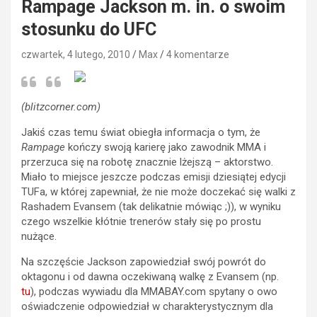
Rampage Jackson m. in. o swoim
stosunku do UFC
czwartek, 4 lutego, 2010
Max
4 komentarze
(blitzcorner.com)
Jakiś czas temu świat obiegła informacja o tym, że
Rampage
kończy swoją karierę jako zawodnik MMA i
przerzuca się na robotę znacznie lżejszą – aktorstwo.
Miało to miejsce jeszcze podczas emisji dziesiątej edycji
TUFa, w której zapewniał, że nie może doczekać się walki z
Rashadem Evansem (tak delikatnie mówiąc ;)), w wyniku
czego wszelkie kłótnie trenerów stały się po prostu
nużące.
Na szczęście Jackson zapowiedział swój powrót do
oktagonu i od dawna oczekiwaną walkę z Evansem (np.
tu
), podczas wywiadu dla MMABAY.com spytany o owo
oświadczenie odpowiedział w charakterystycznym dla