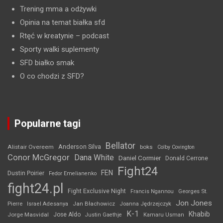
Trening mma a odżywki
Opinia na temat białka sfd
Rtęć w kreatynie
– podcast
Sporty walki suplementy
SFD białko smak
O co chodzi z SFD?
Popularne tagi
Bellator
Anderson Silva
Alistair Overeem
boks
Colby Covington
Conor McGregor
Dana White
Daniel Cormier
Donald Cerrone
Fight24
FEN
Dustin Poirier
Fedor Emelianenko
fight24.pl
Fight Exclusive Night
Francis Ngannou
Georges St.
Jon Jones
Jan Błachowicz
Pierre
Israel Adesanya
Joanna Jędrzejczyk
K-1
Khabib
Jorge Masvidal
Jose Aldo
Justin Gaethje
Kamaru Usman