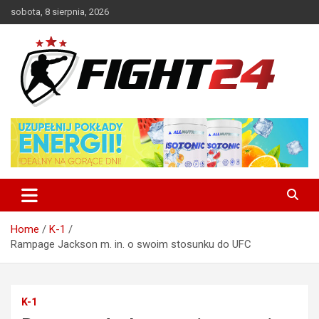
Skip
sobota, 8 sierpnia, 2026
to
content
Polski serwis informacyjny MMA i K-1
FIGHT24.PL – MMA i K-1, UFC
Home
K-1
Rampage Jackson m. in. o swoim stosunku do UFC
K-1