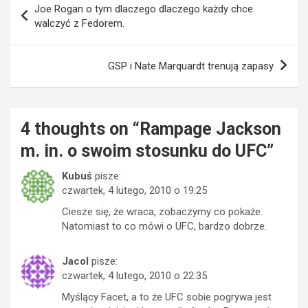
Joe Rogan o tym dlaczego dlaczego każdy chce
wpisu
walczyć z Fedorem.
GSP i Nate Marquardt trenują zapasy
4 thoughts on “
Rampage Jackson
m. in. o swoim stosunku do UFC
”
Kubuś
pisze:
czwartek, 4 lutego, 2010 o 19:25
Ciesze się, że wraca, zobaczymy co pokaże.
Natomiast to co mówi o UFC, bardzo dobrze.
Jacol
pisze:
czwartek, 4 lutego, 2010 o 22:35
Myślący Facet, a to że UFC sobie pogrywa jest