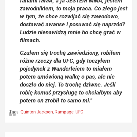
fanami MMA, a ja JESTEM MMA, jestem
zawodnikiem, to moja praca. Co złego jest
w tym, że chce rozwijać się zawodowo,
dostawać awanse i posuwać się naprzód?
Ludzie nienawidzą mnie bo chcę grać w
filmach.
Czułem się trochę zawiedziony, robiłem
różne rzeczy dla UFC, gdy toczyłem
pojedynek z Wanderleiem to miałem
potem umówioną walkę o pas, ale nie
doszło do niej. To trochę dziwne. Jeśli
robię komuś przysługę to chciałbym aby
potem on zrobił to samo mi.”
Tags:
Quinton Jackson
,
Rampage
,
UFC
Nawigacja