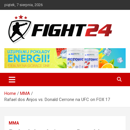
Skip
piątek, 7 sierpnia, 2026
to
content
Polski serwis informacyjny MMA i K-1
FIGHT24.PL – MMA i K-1, UFC
Home
MMA
Rafael dos Anjos vs. Donald Cerrone na UFC on FOX 17
MMA