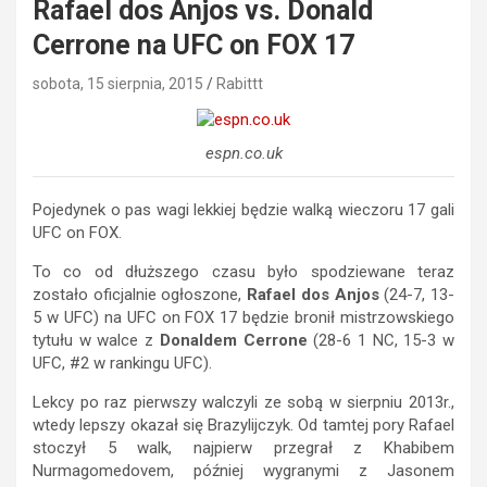
Rafael dos Anjos vs. Donald
Cerrone na UFC on FOX 17
sobota, 15 sierpnia, 2015
Rabittt
espn.co.uk
Pojedynek o pas wagi lekkiej będzie walką wieczoru 17 gali
UFC on FOX.
To co od dłuższego czasu było spodziewane teraz
zostało oficjalnie ogłoszone,
Rafael dos Anjos
(24-7, 13-
5 w UFC) na UFC on FOX 17 będzie bronił mistrzowskiego
tytułu w walce z
Donaldem Cerrone
(28-6 1 NC, 15-3 w
UFC, #2 w rankingu UFC).
Lekcy po raz pierwszy walczyli ze sobą w sierpniu 2013r.,
wtedy lepszy okazał się Brazylijczyk. Od tamtej pory Rafael
stoczył 5 walk, najpierw przegrał z Khabibem
Nurmagomedovem, później wygranymi z Jasonem