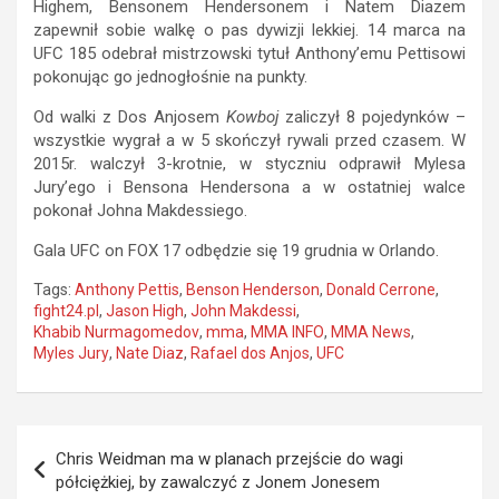
Highem, Bensonem Hendersonem i Natem Diazem
zapewnił sobie walkę o pas dywizji lekkiej. 14 marca na
UFC 185 odebrał mistrzowski tytuł Anthony’emu Pettisowi
pokonując go jednogłośnie na punkty.
Od walki z Dos Anjosem
Kowboj
zaliczył 8 pojedynków –
wszystkie wygrał a w 5 skończył rywali przed czasem. W
2015r. walczył 3-krotnie, w styczniu odprawił Mylesa
Jury’ego i Bensona Hendersona a w ostatniej walce
pokonał Johna Makdessiego.
Gala UFC on FOX 17 odbędzie się 19 grudnia w Orlando.
Tags:
Anthony Pettis
,
Benson Henderson
,
Donald Cerrone
,
fight24.pl
,
Jason High
,
John Makdessi
,
Khabib Nurmagomedov
,
mma
,
MMA INFO
,
MMA News
,
Myles Jury
,
Nate Diaz
,
Rafael dos Anjos
,
UFC
Nawigacja
Chris Weidman ma w planach przejście do wagi
wpisu
półciężkiej, by zawalczyć z Jonem Jonesem