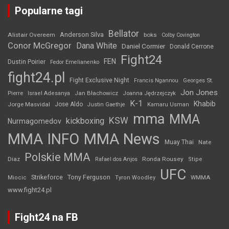
Popularne tagi
Bellator
Anderson Silva
Alistair Overeem
boks
Colby Covington
Conor McGregor
Dana White
Daniel Cormier
Donald Cerrone
Fight24
FEN
Dustin Poirier
Fedor Emelianenko
fight24.pl
Fight Exclusive Night
Francis Ngannou
Georges St.
Jon Jones
Jan Błachowicz
Pierre
Israel Adesanya
Joanna Jędrzejczyk
K-1
Khabib
Jorge Masvidal
Jose Aldo
Justin Gaethje
Kamaru Usman
mma
MMA
KSW
kickboxing
Nurmagomedov
MMA INFO
MMA News
Muay Thai
Nate
Polskie MMA
Diaz
Ronda Rousey
Rafael dos Anjos
Stipe
UFC
Strikeforce
Tony Ferguson
WMMA
Miocic
Tyron Woodley
www.fight24.pl
Fight24 na FB