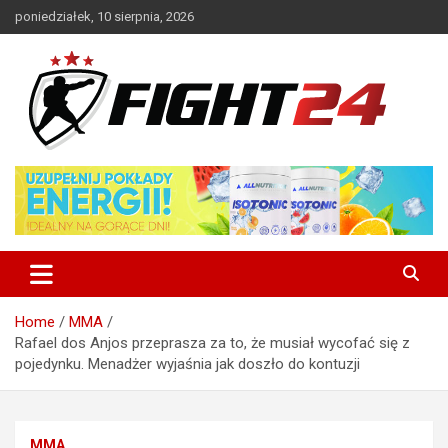
Skip
poniedziałek, 10 sierpnia, 2026
to
content
Polski serwis informacyjny MMA i K-1
FIGHT24.PL – MMA i K-1, UFC
Home
MMA
Rafael dos Anjos przeprasza za to, że musiał wycofać się z
pojedynku. Menadżer wyjaśnia jak doszło do kontuzji
MMA