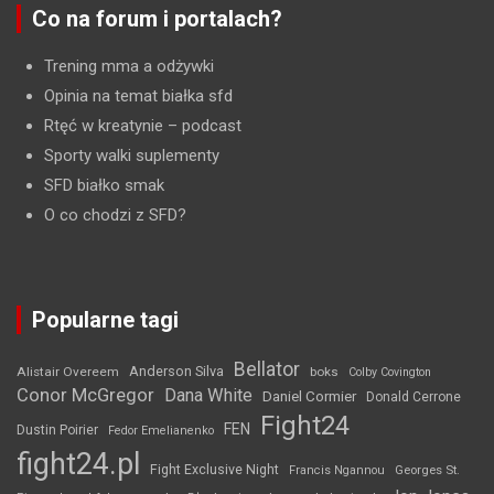
Co na forum i portalach?
Trening mma a odżywki
Opinia na temat białka sfd
Rtęć w kreatynie
– podcast
Sporty walki suplementy
SFD białko smak
O co chodzi z SFD?
Popularne tagi
Bellator
Anderson Silva
Alistair Overeem
boks
Colby Covington
Conor McGregor
Dana White
Daniel Cormier
Donald Cerrone
Fight24
FEN
Dustin Poirier
Fedor Emelianenko
fight24.pl
Fight Exclusive Night
Francis Ngannou
Georges St.