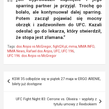
sparring partner je przyjął. Trochę go
bolało, ale kontynuował dalej sparring.
Potem zaczął pojawiać się mocny
obrzęk i zadzwoniłem do UFC. Kazali
odesłać go do lekarza, który stwierdził,
że stopa jest złamana.”
Tags:
dos Anjos vs McGregor
,
fight24.pl
,
mma
,
MMA INFO
,
MMA News
,
Rafael dos Anjos
,
UFC
,
UFC 196
,
UFC 196: dos Anjos vs McGregor
Nawigacja
KSW 35 odbędzie się w piątek 27 maja w ERGO ARENIE,
wpisu
bilety już dostępne
UFC Fight Night 83: Cerrone vs. Oliveira – wypłaty z
tytułu umowy z Reebokiem