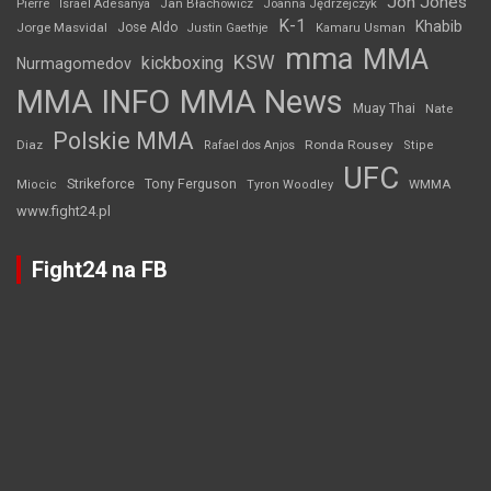
Jon Jones
Jan Błachowicz
Pierre
Israel Adesanya
Joanna Jędrzejczyk
K-1
Khabib
Jorge Masvidal
Jose Aldo
Justin Gaethje
Kamaru Usman
mma
MMA
KSW
kickboxing
Nurmagomedov
MMA INFO
MMA News
Muay Thai
Nate
Polskie MMA
Diaz
Ronda Rousey
Rafael dos Anjos
Stipe
UFC
Strikeforce
Tony Ferguson
WMMA
Miocic
Tyron Woodley
www.fight24.pl
Fight24 na FB