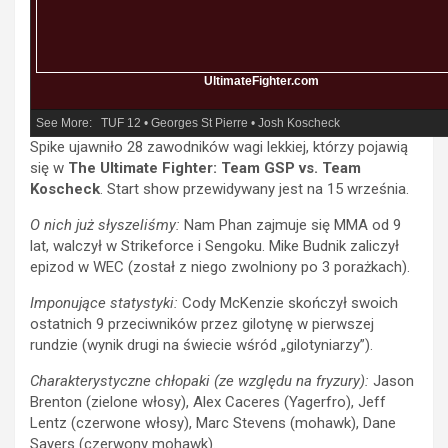
UltimateFighter.com
See More:
TUF 12
•
Georges St Pierre
•
Josh Koscheck
Spike ujawniło 28 zawodników wagi lekkiej, którzy pojawią
się w
The Ultimate Fighter: Team GSP vs. Team
Koscheck
. Start show przewidywany jest na 15 września.
O nich już słyszeliśmy:
Nam Phan zajmuje się MMA od 9
lat, walczył w Strikeforce i Sengoku. Mike Budnik zaliczył
epizod w WEC (został z niego zwolniony po 3 porażkach).
Imponujące statystyki:
Cody McKenzie skończył swoich
ostatnich 9 przeciwników przez gilotynę w pierwszej
rundzie (wynik drugi na świecie wśród „gilotyniarzy”).
Charakterystyczne chłopaki (ze względu na fryzury):
Jason
Brenton (zielone włosy), Alex Caceres (Yagerfro), Jeff
Lentz (czerwone włosy), Marc Stevens (mohawk), Dane
Sayers (czerwony mohawk).