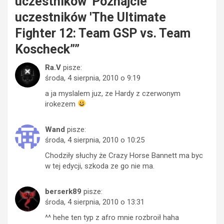
uczestników 'Poznajcie
uczestników 'The Ultimate
Fighter 12: Team GSP vs. Team
Koscheck”
”
Ra.V
pisze:
środa, 4 sierpnia, 2010 o 9:19
a ja myslalem juz, ze Hardy z czerwonym
irokezem
Wand
pisze:
środa, 4 sierpnia, 2010 o 10:25
Chodziły słuchy że Crazy Horse Bannett ma byc
w tej edycji, szkoda ze go nie ma.
berserk89
pisze:
środa, 4 sierpnia, 2010 o 13:31
^^ hehe ten typ z afro mnie rozbroił haha