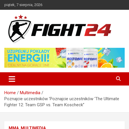
Skip
piątek, 7 sierpnia, 2026
to
content
Polski serwis informacyjny MMA i K-1
FIGHT24.PL – MMA i K-1, UFC
Home
Multimedia
Poznajcie uczestników 'Poznajcie uczestników 'The Ultimate
Fighter 12: Team GSP vs. Team Koscheck”
MMA
MULTIMEDIA