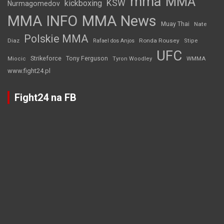
mma
MMA
KSW
kickboxing
Nurmagomedov
MMA INFO
MMA News
Muay Thai
Nate
Polskie MMA
Diaz
Ronda Rousey
Rafael dos Anjos
Stipe
UFC
Strikeforce
Tony Ferguson
WMMA
Miocic
Tyron Woodley
www.fight24.pl
Fight24 na FB