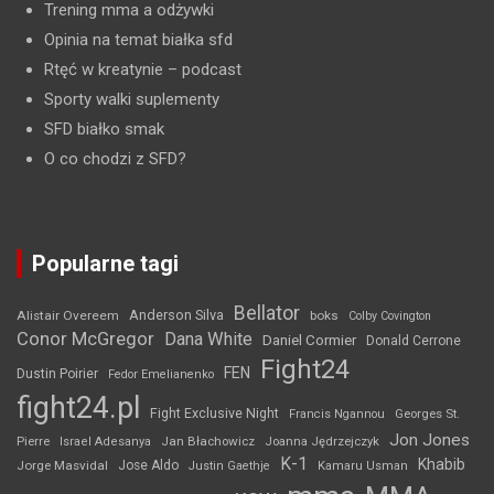
Trening mma a odżywki
Opinia na temat białka sfd
Rtęć w kreatynie
– podcast
Sporty walki suplementy
SFD białko smak
O co chodzi z SFD?
Popularne tagi
Bellator
Anderson Silva
Alistair Overeem
boks
Colby Covington
Conor McGregor
Dana White
Daniel Cormier
Donald Cerrone
Fight24
FEN
Dustin Poirier
Fedor Emelianenko
fight24.pl
Fight Exclusive Night
Francis Ngannou
Georges St.
Jon Jones
Jan Błachowicz
Pierre
Israel Adesanya
Joanna Jędrzejczyk
K-1
Khabib
Jorge Masvidal
Jose Aldo
Justin Gaethje
Kamaru Usman