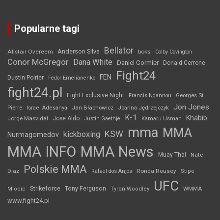
Popularne tagi
Bellator
Anderson Silva
Alistair Overeem
boks
Colby Covington
Conor McGregor
Dana White
Daniel Cormier
Donald Cerrone
Fight24
FEN
Dustin Poirier
Fedor Emelianenko
fight24.pl
Fight Exclusive Night
Francis Ngannou
Georges St.
Jon Jones
Jan Błachowicz
Pierre
Israel Adesanya
Joanna Jędrzejczyk
K-1
Khabib
Jorge Masvidal
Jose Aldo
Justin Gaethje
Kamaru Usman
mma
MMA
KSW
kickboxing
Nurmagomedov
MMA INFO
MMA News
Muay Thai
Nate
Polskie MMA
Diaz
Ronda Rousey
Rafael dos Anjos
Stipe
UFC
Strikeforce
Tony Ferguson
WMMA
Miocic
Tyron Woodley
www.fight24.pl