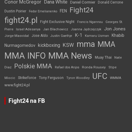
Conor McGregor
Dana White
Daniel Cormier
Donald Cerrone
Fight24
FEN
Dustin Poirier
Fedor Emelianenko
fight24.pl
Fight Exclusive Night
Francis Ngannou
Georges St.
Jon Jones
Jan Błachowicz
Pierre
Israel Adesanya
Joanna Jędrzejczyk
K-1
Khabib
Jorge Masvidal
Jose Aldo
Justin Gaethje
Kamaru Usman
mma
MMA
KSW
kickboxing
Nurmagomedov
MMA INFO
MMA News
Muay Thai
Nate
Polskie MMA
Diaz
Ronda Rousey
Rafael dos Anjos
Stipe
UFC
Strikeforce
Tony Ferguson
WMMA
Miocic
Tyron Woodley
www.fight24.pl
Fight24 na FB