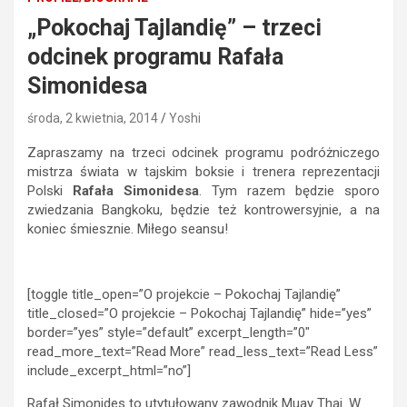
„Pokochaj Tajlandię” – trzeci
odcinek programu Rafała
Simonidesa
środa, 2 kwietnia, 2014
Yoshi
Zapraszamy na trzeci odcinek programu podróżniczego
mistrza świata w tajskim boksie i trenera reprezentacji
Polski
Rafała Simonidesa
. Tym razem będzie sporo
zwiedzania Bangkoku, będzie też kontrowersyjnie, a na
koniec śmiesznie. Miłego seansu!
[toggle title_open=”O projekcie – Pokochaj Tajlandię”
title_closed=”O projekcie – Pokochaj Tajlandię” hide=”yes”
border=”yes” style=”default” excerpt_length=”0″
read_more_text=”Read More” read_less_text=”Read Less”
include_excerpt_html=”no”]
Rafał Simonides to utytułowany zawodnik Muay Thai. W