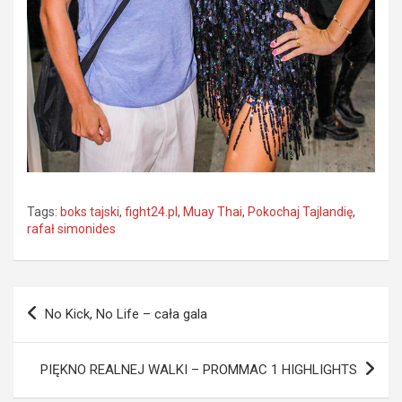
Tags:
boks tajski
,
fight24.pl
,
Muay Thai
,
Pokochaj Tajlandię
,
rafał simonides
Nawigacja
No Kick, No Life – cała gala
wpisu
PIĘKNO REALNEJ WALKI – PROMMAC 1 HIGHLIGHTS