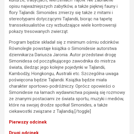
opisu najważniejszych zabytków, a także pięknej fauny i
flory Tajlandii. Simonides zmierzy się także z mitami i
stereotypami dotyczącymi Tajlandii, biorąc na tapetę
transseksualistów czy wzbudzające wiele kontrowersji
pokazy tresowanych zwierząt.
Program będzie składał się z minimum ośmiu odcinków.
Równolegle powstaje książka o Simonidesie autorstwa
dziennikarza Dariusza Jaronia. Autor przedstawi drogę
Simonidesa od początkującego zawodnika do mistrza
świata, śledząc jego kolejne pojedynki w Tajlandii,
Kambodży, Hongkongu, Australii etc. Szczególna uwaga
poświęcona będzie Tajlandii. Książka będzie miała
charakter sportowo-podróżniczy. Oprócz opowieści o
Simonidesie na łamach wydawnictwa pojawią się rozmowy
ze znanymi postaciami ze świata sportu, muzyki i mediów,
które na swojej drodze spotkał Simonides, a także
ciekawostki związane z Tajlandią.[/toggle]
Pierwszy odcinek
Drugi odcinek