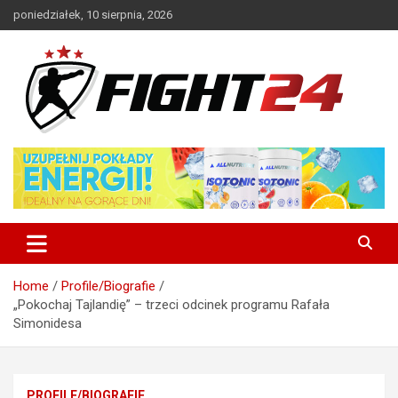
Skip
poniedziałek, 10 sierpnia, 2026
to
content
Polski serwis informacyjny MMA i K-1
FIGHT24.PL – MMA i K-1, UFC
Home
Profile/Biografie
„Pokochaj Tajlandię” – trzeci odcinek programu Rafała
Simonidesa
PROFILE/BIOGRAFIE