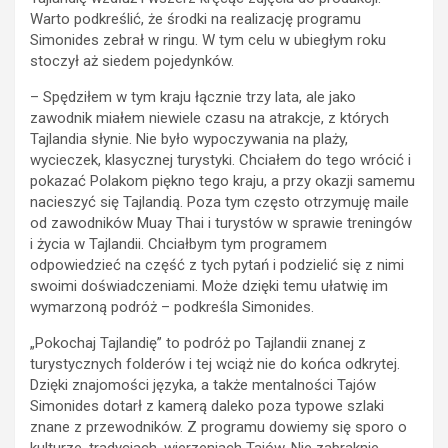
Warto podkreślić, że środki na realizację programu
Simonides zebrał w ringu. W tym celu w ubiegłym roku
stoczył aż siedem pojedynków.
– Spędziłem w tym kraju łącznie trzy lata, ale jako
zawodnik miałem niewiele czasu na atrakcje, z których
Tajlandia słynie. Nie było wypoczywania na plaży,
wycieczek, klasycznej turystyki. Chciałem do tego wrócić i
pokazać Polakom piękno tego kraju, a przy okazji samemu
nacieszyć się Tajlandią. Poza tym często otrzymuję maile
od zawodników Muay Thai i turystów w sprawie treningów
i życia w Tajlandii. Chciałbym tym programem
odpowiedzieć na część z tych pytań i podzielić się z nimi
swoimi doświadczeniami. Może dzięki temu ułatwię im
wymarzoną podróż – podkreśla Simonides.
„Pokochaj Tajlandię” to podróż po Tajlandii znanej z
turystycznych folderów i tej wciąż nie do końca odkrytej.
Dzięki znajomości języka, a także mentalności Tajów
Simonides dotarł z kamerą daleko poza typowe szlaki
znane z przewodników. Z programu dowiemy się sporo o
kulturze, tradycjach, wierzeniach Tajów. Nie zabraknie