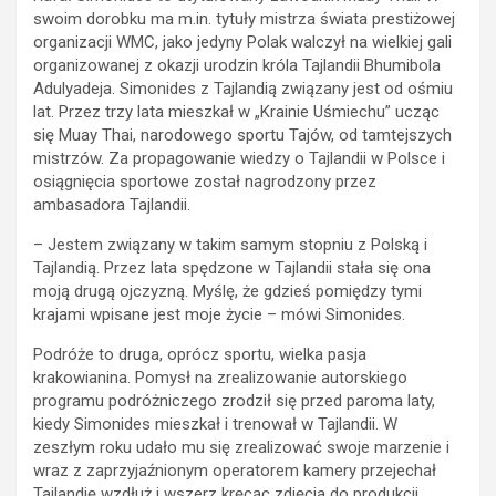
swoim dorobku ma m.in. tytuły mistrza świata prestiżowej
organizacji WMC, jako jedyny Polak walczył na wielkiej gali
organizowanej z okazji urodzin króla Tajlandii Bhumibola
Adulyadeja. Simonides z Tajlandią związany jest od ośmiu
lat. Przez trzy lata mieszkał w „Krainie Uśmiechu” ucząc
się Muay Thai, narodowego sportu Tajów, od tamtejszych
mistrzów. Za propagowanie wiedzy o Tajlandii w Polsce i
osiągnięcia sportowe został nagrodzony przez
ambasadora Tajlandii.
– Jestem związany w takim samym stopniu z Polską i
Tajlandią. Przez lata spędzone w Tajlandii stała się ona
moją drugą ojczyzną. Myślę, że gdzieś pomiędzy tymi
krajami wpisane jest moje życie – mówi Simonides.
Podróże to druga, oprócz sportu, wielka pasja
krakowianina. Pomysł na zrealizowanie autorskiego
programu podróżniczego zrodził się przed paroma laty,
kiedy Simonides mieszkał i trenował w Tajlandii. W
zeszłym roku udało mu się zrealizować swoje marzenie i
wraz z zaprzyjaźnionym operatorem kamery przejechał
Tajlandię wzdłuż i wszerz kręcąc zdjęcia do produkcji.