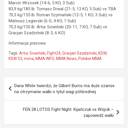
Marcin Wrzosek (14-6, 5 KO, 3 Sub)
83,9 kg/185 lb: Tomasz Drwal (21-5, 13 KO, 5 Sub) vs TBA
70,3 kg/155 lb: Roman Szymański (12-5, 1 KO, 3 Sub) vs
Mateusz Legierski (6-0, 4 KO, 1 Sub)
70,3 kg/155 lb: Artur Sowiński (20-11, 7 KO, 7 Sub) vs
Gracjan Szadziński (8-3, 6 KO)
Informacja prasowa
Tags:
Artur Sowiński
,
Fight24
,
Gracjan Szadziński
,
KSW
,
KSW 53
,
mma
,
MMA INFO
,
MMA News
,
Polskie MMA
Nawigacja
Dana White twierdzi, że Gilbert Burns ma duże szanse
wpisu
na otrzymanie walki o tytuł wagi półśredniej
FEN 28 LOTOS Fight Night: Kijańczuk vs Wójcik –
zapowiedź walki