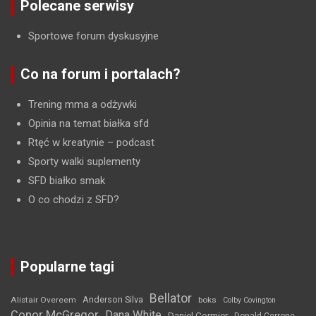
Polecane serwisy
Sportowe forum dyskusyjne
Co na forum i portalach?
Trening mma a odżywki
Opinia na temat białka sfd
Rtęć w kreatynie
– podcast
Sporty walki suplementy
SFD białko smak
O co chodzi z SFD?
Popularne tagi
Bellator
Anderson Silva
Alistair Overeem
boks
Colby Covington
Conor McGregor
Dana White
Daniel Cormier