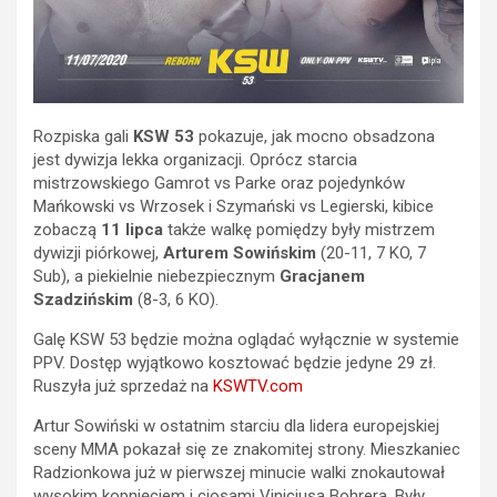
Rozpiska gali
KSW 53
pokazuje, jak mocno obsadzona
jest dywizja lekka organizacji. Oprócz starcia
mistrzowskiego Gamrot vs Parke oraz pojedynków
Mańkowski vs Wrzosek i Szymański vs Legierski, kibice
zobaczą
11
lipca
także walkę pomiędzy były mistrzem
dywizji piórkowej,
Arturem Sowińskim
(20-11, 7 KO, 7
Sub), a piekielnie niebezpiecznym
Gracjanem
Szadzińskim
(8-3, 6 KO).
Galę KSW 53 będzie można oglądać wyłącznie w systemie
PPV. Dostęp wyjątkowo kosztować będzie jedyne 29 zł.
Ruszyła już sprzedaż na
KSWTV.com
Artur Sowiński w ostatnim starciu dla lidera europejskiej
sceny MMA pokazał się ze znakomitej strony. Mieszkaniec
Radzionkowa już w pierwszej minucie walki znokautował
wysokim kopnięciem i ciosami Viniciusa Bohrera. Były