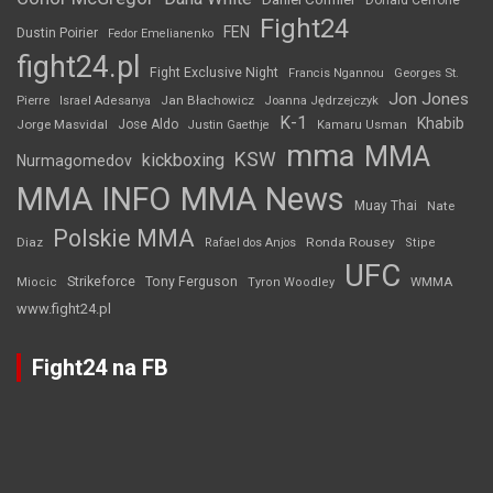
Donald Cerrone
Fight24
FEN
Dustin Poirier
Fedor Emelianenko
fight24.pl
Fight Exclusive Night
Francis Ngannou
Georges St.
Jon Jones
Jan Błachowicz
Pierre
Israel Adesanya
Joanna Jędrzejczyk
K-1
Khabib
Jorge Masvidal
Jose Aldo
Justin Gaethje
Kamaru Usman
mma
MMA
KSW
kickboxing
Nurmagomedov
MMA INFO
MMA News
Muay Thai
Nate
Polskie MMA
Diaz
Ronda Rousey
Rafael dos Anjos
Stipe
UFC
Strikeforce
Tony Ferguson
WMMA
Miocic
Tyron Woodley
www.fight24.pl
Fight24 na FB