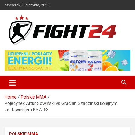
Skip
czwartek, 6 sierpnia, 2026
to
content
Polski serwis informacyjny MMA i K-1
FIGHT24.PL – MMA i K-1, UFC
Home
Polskie MMA
Pojedynek Artur Sowiński vs Gracjan Szadziński kolejnym
zestawieniem KSW 53
POLSKIE MMA