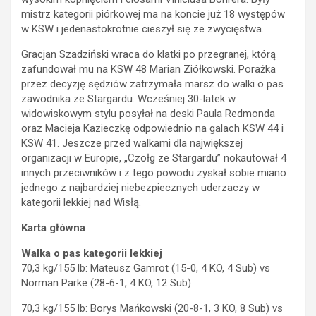
mistrz kategorii piórkowej ma na koncie już 18 występów
w KSW i jedenastokrotnie cieszył się ze zwycięstwa.
Gracjan Szadziński wraca do klatki po przegranej, którą
zafundował mu na KSW 48 Marian Ziółkowski. Porażka
przez decyzję sędziów zatrzymała marsz do walki o pas
zawodnika ze Stargardu. Wcześniej 30-latek w
widowiskowym stylu posyłał na deski Paula Redmonda
oraz Macieja Kazieczkę odpowiednio na galach KSW 44 i
KSW 41. Jeszcze przed walkami dla największej
organizacji w Europie, „Czołg ze Stargardu” nokautował 4
innych przeciwników i z tego powodu zyskał sobie miano
jednego z najbardziej niebezpiecznych uderzaczy w
kategorii lekkiej nad Wisłą.
Karta główna
Walka o pas kategorii lekkiej
70,3 kg/155 lb: Mateusz Gamrot (15-0, 4 KO, 4 Sub) vs
Norman Parke (28-6-1, 4 KO, 12 Sub)
70,3 kg/155 lb: Borys Mańkowski (20-8-1, 3 KO, 8 Sub) vs