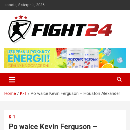
Skip
sobota, 8 sierpnia, 2026
to
content
Polski serwis informacyjny MMA i K-1
FIGHT24.PL – MMA i K-1, UFC
Home
K-1
Po walce Kevin Ferguson – Houston Alexander
K-1
Po walce Kevin Ferguson –