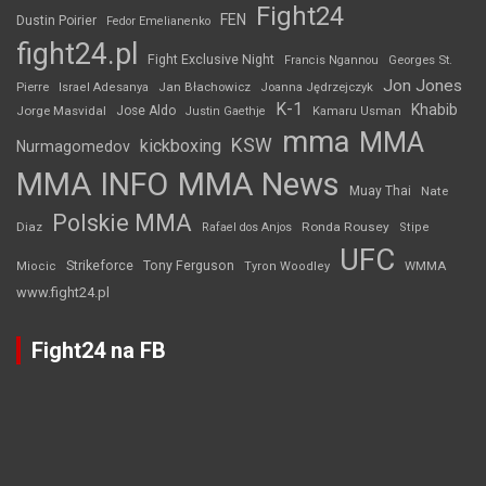
Fight24
FEN
Dustin Poirier
Fedor Emelianenko
fight24.pl
Fight Exclusive Night
Francis Ngannou
Georges St.
Jon Jones
Jan Błachowicz
Pierre
Israel Adesanya
Joanna Jędrzejczyk
K-1
Khabib
Jorge Masvidal
Jose Aldo
Justin Gaethje
Kamaru Usman
mma
MMA
KSW
kickboxing
Nurmagomedov
MMA INFO
MMA News
Muay Thai
Nate
Polskie MMA
Diaz
Ronda Rousey
Rafael dos Anjos
Stipe
UFC
Strikeforce
Tony Ferguson
WMMA
Miocic
Tyron Woodley
www.fight24.pl
Fight24 na FB