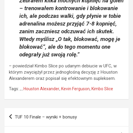
Zebrałem kilka mocnych kopnięć na goleń
– trenowałem kontrowanie i blokowanie
ich, ale podczas walki, gdy płynie w tobie
adrenalina możesz przyjąć 7-8 kopnięć,
zanim zaczniesz odczuwać ich skutek.
Wtedy myślisz „O tak, blokować, mogę je
blokować”, ale do tego momentu one
odegrały już swoją rolę.”
– powiedział Kimbo Slice
po udanym debiucie w UFC, w
którym zwyciężył przez jednogłośną decyzję z Houston
Alexanderem oraz popisał się efektownym supleksem.
Tags:
,
,
Houston Alexander
,
Kevin Ferguson
,
Kimbo Slice
Nawigacja
TUF 10 Finale – wyniki + bonusy
wpisu