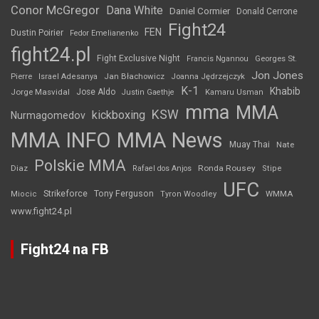
Conor McGregor
Dana White
Daniel Cormier
Donald Cerrone
Fight24
FEN
Dustin Poirier
Fedor Emelianenko
fight24.pl
Fight Exclusive Night
Francis Ngannou
Georges St.
Jon Jones
Jan Błachowicz
Pierre
Israel Adesanya
Joanna Jędrzejczyk
K-1
Khabib
Jorge Masvidal
Jose Aldo
Justin Gaethje
Kamaru Usman
mma
MMA
KSW
kickboxing
Nurmagomedov
MMA INFO
MMA News
Muay Thai
Nate
Polskie MMA
Diaz
Ronda Rousey
Rafael dos Anjos
Stipe
UFC
Strikeforce
Tony Ferguson
WMMA
Miocic
Tyron Woodley
www.fight24.pl
Fight24 na FB