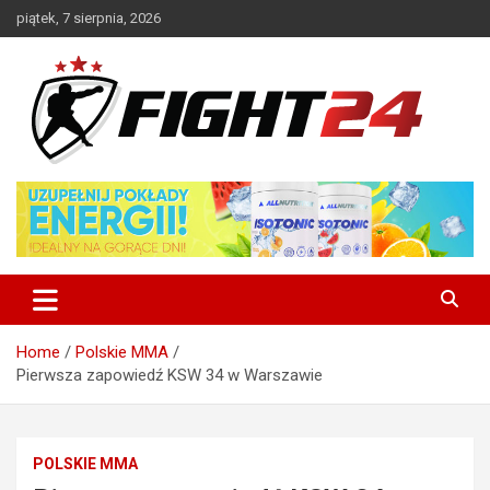
Skip
piątek, 7 sierpnia, 2026
to
content
Polski serwis informacyjny MMA i K-1
FIGHT24.PL – MMA i K-1, UFC
Home
Polskie MMA
Pierwsza zapowiedź KSW 34 w Warszawie
POLSKIE MMA