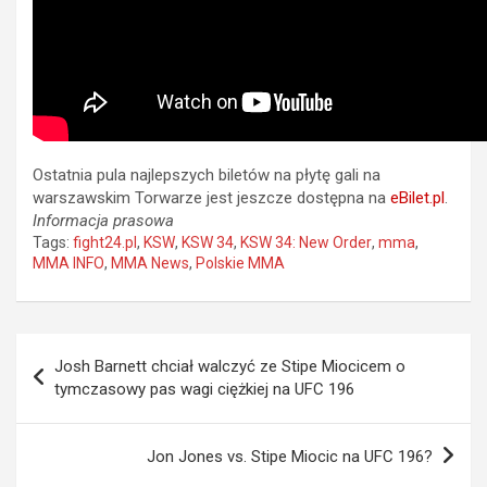
Ostatnia pula najlepszych biletów na płytę gali na
warszawskim Torwarze jest jeszcze dostępna na
eBilet.pl
.
Informacja prasowa
Tags:
fight24.pl
,
KSW
,
KSW 34
,
KSW 34: New Order
,
mma
,
MMA INFO
,
MMA News
,
Polskie MMA
Nawigacja
Josh Barnett chciał walczyć ze Stipe Miocicem o
wpisu
tymczasowy pas wagi ciężkiej na UFC 196
Jon Jones vs. Stipe Miocic na UFC 196?