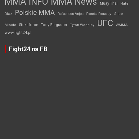
MMA INFO
MMA News
Muay Thai
Nate
Polskie MMA
Diaz
Ronda Rousey
Rafael dos Anjos
Stipe
UFC
Strikeforce
Tony Ferguson
WMMA
Miocic
Tyron Woodley
www.fight24.pl
Fight24 na FB