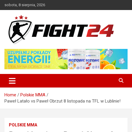
Skip
sobota, 8 sierpnia, 2026
to
content
Polski serwis informacyjny MMA i K-1
FIGHT24.PL – MMA i K-1, UFC
Home
Polskie MMA
Paweł Latało vs Paweł Obrzut 8 listopada na TFL w Lublinie!
POLSKIE MMA