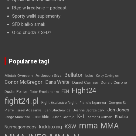
Rtęć w kreatynie
– podcast
Sporty walki suplementy
SFD białko smak
O co chodzi z SFD?
Popularne tagi
Bellator
Anderson Silva
Alistair Overeem
boks
Colby Covington
Conor McGregor
Dana White
Daniel Cormier
Donald Cerrone
Fight24
FEN
Dustin Poirier
Fedor Emelianenko
fight24.pl
Fight Exclusive Night
Francis Ngannou
Georges St.
Jon Jones
Jan Błachowicz
Pierre
Israel Adesanya
Joanna Jędrzejczyk
K-1
Khabib
Jorge Masvidal
Jose Aldo
Justin Gaethje
Kamaru Usman
mma
MMA
KSW
kickboxing
Nurmagomedov