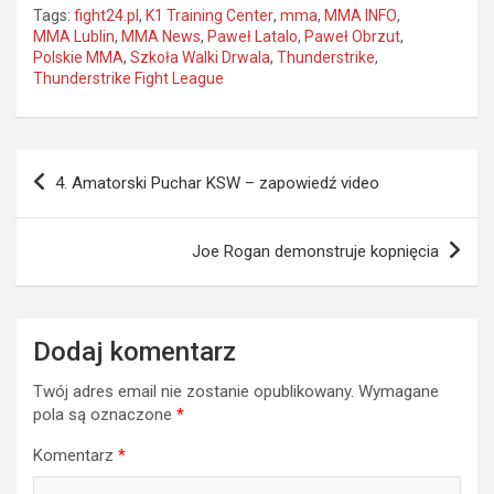
Tags:
fight24.pl
,
K1 Training Center
,
mma
,
MMA INFO
,
MMA Lublin
,
MMA News
,
Paweł Latalo
,
Paweł Obrzut
,
Polskie MMA
,
Szkoła Walki Drwala
,
Thunderstrike
,
Thunderstrike Fight League
Nawigacja
4. Amatorski Puchar KSW – zapowiedź video
wpisu
Joe Rogan demonstruje kopnięcia
Dodaj komentarz
Twój adres email nie zostanie opublikowany.
Wymagane
pola są oznaczone
*
Komentarz
*