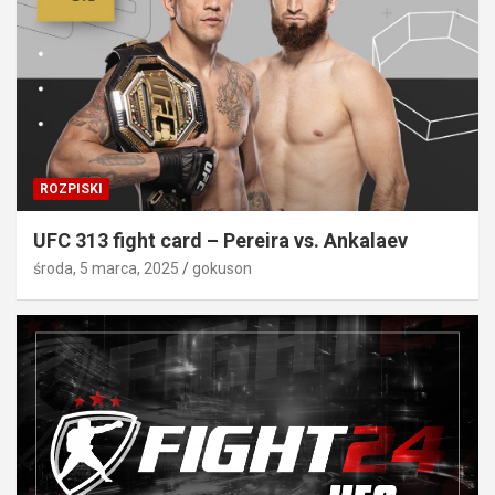
ROZPISKI
UFC 313 fight card – Pereira vs. Ankalaev
środa, 5 marca, 2025
gokuson