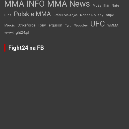
MMA INFO
MMA News
Muay Thai
Nate
Polskie MMA
Diaz
Ronda Rousey
Rafael dos Anjos
Stipe
UFC
Strikeforce
Tony Ferguson
WMMA
Miocic
Tyron Woodley
www.fight24.pl
Fight24 na FB