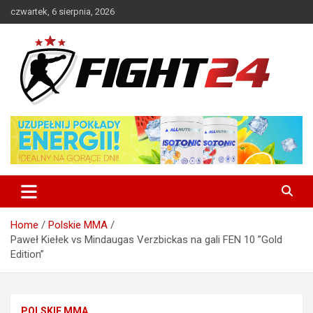
Skip
czwartek, 6 sierpnia, 2026
to
content
Polski serwis informacyjny MMA i K-1
FIGHT24.PL – MMA i K-1, UFC
Home
Polskie MMA
Paweł Kiełek vs Mindaugas Verzbickas na gali FEN 10 ”Gold
Edition”
POLSKIE MMA