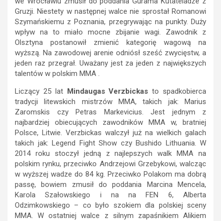
we Wrocławiu zmusił do poddania Gurama Kutateladze z
Gruzji. Niestety w następnej walce nie sprostał Romanowi
Szymańskiemu z Poznania, przegrywając na punkty. Duży
wpływ na to miało mocne zbijanie wagi. Zawodnik z
Olsztyna postanowił zmienić kategorię wagową na
wyższą. Na zawodowej arenie odniósł sześć zwycięstw, a
jeden raz przegrał. Uważany jest za jeden z największych
talentów w polskim MMA .
Liczący 25 lat
Mindaugas Verzbickas
to spadkobierca
tradycji litewskich mistrzów MMA, takich jak: Marius
Zaromskis czy Petras Markevicius. Jest jednym z
najbardziej obiecujących zawodników MMA w, bratniej
Polsce, Litwie. Verzbickas walczył już na wielkich galach
takich jak: Legend Fight Show czy Bushido Lithuania. W
2014 roku stoczył jedną z najlepszych walk MMA na
polskim rynku, przeciwko Andrzejowi Grzebykowi, walcząc
w wyższej wadze do 84 kg. Przeciwko Polakom ma dobrą
passę, bowiem zmusił do poddania Marcina Mencela,
Karola Szałowskiego i na na FEN 6, Alberta
Odzimkowskiego – co było szokiem dla polskiej sceny
MMA. W ostatniej walce z silnym zapaśnikiem Alikiem