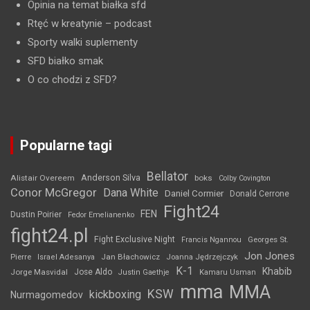
Opinia na temat białka sfd
Rtęć w kreatynie
– podcast
Sporty walki suplementy
SFD białko smak
O co chodzi z SFD?
Popularne tagi
Bellator
Anderson Silva
Alistair Overeem
boks
Colby Covington
Conor McGregor
Dana White
Daniel Cormier
Donald Cerrone
Fight24
FEN
Dustin Poirier
Fedor Emelianenko
fight24.pl
Fight Exclusive Night
Francis Ngannou
Georges St.
Jon Jones
Jan Błachowicz
Pierre
Israel Adesanya
Joanna Jędrzejczyk
K-1
Khabib
Jorge Masvidal
Jose Aldo
Justin Gaethje
Kamaru Usman
mma
MMA
KSW
kickboxing
Nurmagomedov