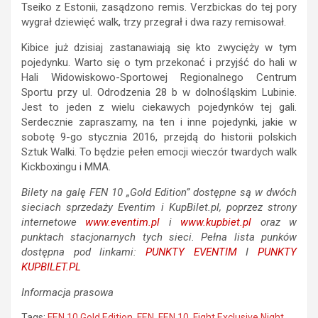
Tseiko z Estonii, zasądzono remis. Verzbickas do tej pory
wygrał dziewięć walk, trzy przegrał i dwa razy remisował.
Kibice już dzisiaj zastanawiają się kto zwycięży w tym
pojedynku. Warto się o tym przekonać i przyjść do hali w
Hali Widowiskowo-Sportowej Regionalnego Centrum
Sportu przy ul. Odrodzenia 28 b w dolnośląskim Lubinie.
Jest to jeden z wielu ciekawych pojedynków tej gali.
Serdecznie zapraszamy, na ten i inne pojedynki, jakie w
sobotę 9-go stycznia 2016, przejdą do historii polskich
Sztuk Walki. To będzie pełen emocji wieczór twardych walk
Kickboxingu i MMA.
Bilety na galę FEN 10 „Gold Edition” dostępne są w dwóch
sieciach sprzedaży Eventim i KupBilet.pl, poprzez strony
internetowe
www.eventim.pl
i
www.kupbiet.pl
oraz w
punktach stacjonarnych tych sieci. Pełna lista punków
dostępna pod linkami:
PUNKTY EVENTIM
I
PUNKTY
KUPBILET.PL
Informacja prasowa
Tags:
FEN 10 Gold Edition
,
FEN. FEN 10
,
Fight Exclusive Night
,