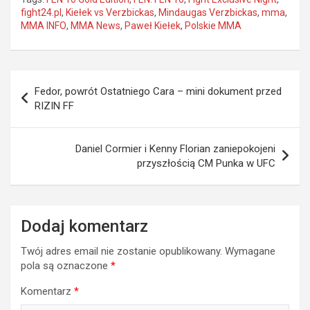
fight24.pl
,
Kiełek vs Verzbickas
,
Mindaugas Verzbickas
,
mma
,
MMA INFO
,
MMA News
,
Paweł Kiełek
,
Polskie MMA
Nawigacja
Fedor, powrót Ostatniego Cara – mini dokument przed
wpisu
RIZIN FF
Daniel Cormier i Kenny Florian zaniepokojeni
przyszłością CM Punka w UFC
Dodaj komentarz
Twój adres email nie zostanie opublikowany.
Wymagane
pola są oznaczone
*
Komentarz
*