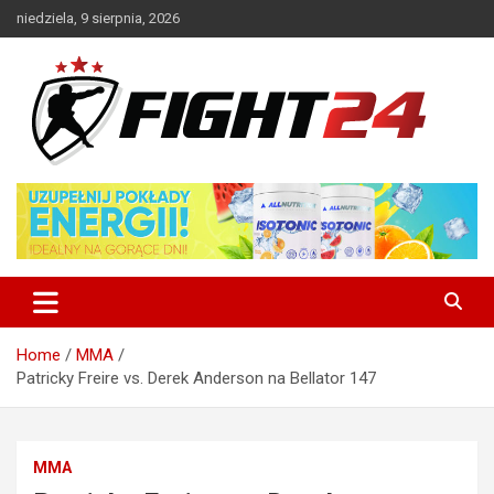
Skip
niedziela, 9 sierpnia, 2026
to
content
Polski serwis informacyjny MMA i K-1
FIGHT24.PL – MMA i K-1, UFC
Home
MMA
Patricky Freire vs. Derek Anderson na Bellator 147
MMA