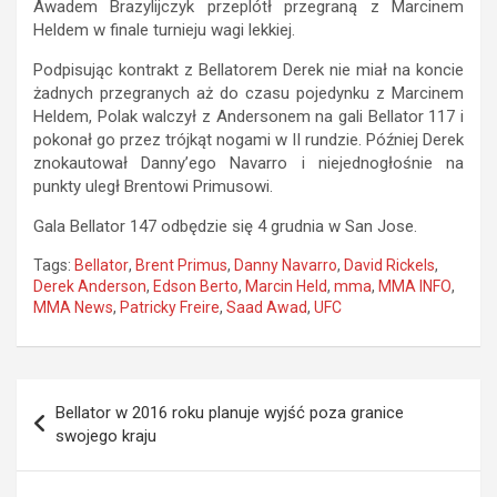
Awadem Brazylijczyk przeplótł przegraną z Marcinem
Heldem w finale turnieju wagi lekkiej.
Podpisując kontrakt z Bellatorem Derek nie miał na koncie
żadnych przegranych aż do czasu pojedynku z Marcinem
Heldem, Polak walczył z Andersonem na gali Bellator 117 i
pokonał go przez trójkąt nogami w II rundzie. Później Derek
znokautował Danny’ego Navarro i niejednogłośnie na
punkty uległ Brentowi Primusowi.
Gala Bellator 147 odbędzie się 4 grudnia w San Jose.
Tags:
Bellator
,
Brent Primus
,
Danny Navarro
,
David Rickels
,
Derek Anderson
,
Edson Berto
,
Marcin Held
,
mma
,
MMA INFO
,
MMA News
,
Patricky Freire
,
Saad Awad
,
UFC
Nawigacja
Bellator w 2016 roku planuje wyjść poza granice
wpisu
swojego kraju