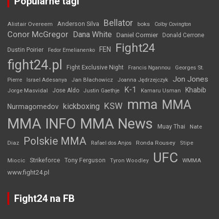
Popularne tagi
Bellator
Anderson Silva
Alistair Overeem
boks
Colby Covington
Conor McGregor
Dana White
Daniel Cormier
Donald Cerrone
Fight24
FEN
Dustin Poirier
Fedor Emelianenko
fight24.pl
Fight Exclusive Night
Francis Ngannou
Georges St.
Jon Jones
Jan Błachowicz
Pierre
Israel Adesanya
Joanna Jędrzejczyk
K-1
Khabib
Jorge Masvidal
Jose Aldo
Justin Gaethje
Kamaru Usman
mma
MMA
KSW
kickboxing
Nurmagomedov
MMA INFO
MMA News
Muay Thai
Nate
Polskie MMA
Diaz
Ronda Rousey
Rafael dos Anjos
Stipe
UFC
Strikeforce
Tony Ferguson
WMMA
Miocic
Tyron Woodley
www.fight24.pl
Fight24 na FB