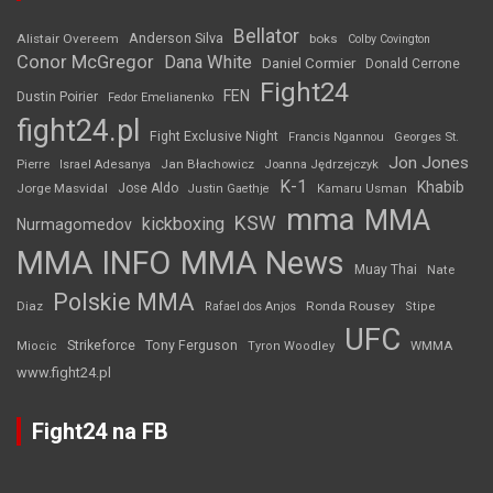
Bellator
Anderson Silva
Alistair Overeem
boks
Colby Covington
Conor McGregor
Dana White
Daniel Cormier
Donald Cerrone
Fight24
FEN
Dustin Poirier
Fedor Emelianenko
fight24.pl
Fight Exclusive Night
Francis Ngannou
Georges St.
Jon Jones
Jan Błachowicz
Pierre
Israel Adesanya
Joanna Jędrzejczyk
K-1
Khabib
Jorge Masvidal
Jose Aldo
Justin Gaethje
Kamaru Usman
mma
MMA
KSW
kickboxing
Nurmagomedov
MMA INFO
MMA News
Muay Thai
Nate
Polskie MMA
Diaz
Ronda Rousey
Rafael dos Anjos
Stipe
UFC
Strikeforce
Tony Ferguson
WMMA
Miocic
Tyron Woodley
www.fight24.pl
Fight24 na FB