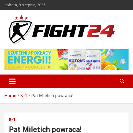
Skip
sobota, 8 sierpnia, 2026
to
content
Polski serwis informacyjny MMA i K-1
FIGHT24.PL – MMA i K-1, UFC
Home
K-1
Pat Miletich powraca!
K-1
Pat Miletich powraca!