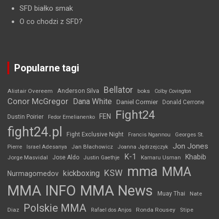
SFD białko smak
O co chodzi z SFD?
Popularne tagi
Bellator
Anderson Silva
Alistair Overeem
boks
Colby Covington
Conor McGregor
Dana White
Daniel Cormier
Donald Cerrone
Fight24
FEN
Dustin Poirier
Fedor Emelianenko
fight24.pl
Fight Exclusive Night
Francis Ngannou
Georges St.
Jon Jones
Jan Błachowicz
Pierre
Israel Adesanya
Joanna Jędrzejczyk
K-1
Khabib
Jorge Masvidal
Jose Aldo
Justin Gaethje
Kamaru Usman
mma
MMA
KSW
kickboxing
Nurmagomedov
MMA INFO
MMA News
Muay Thai
Nate
Polskie MMA
Diaz
Ronda Rousey
Rafael dos Anjos
Stipe