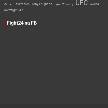
UFC
Strikeforce
Tony Ferguson
WMMA
Miocic
Tyron Woodley
www.fight24.pl
Fight24 na FB