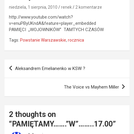
niedziela, 1 sierpnia, 2010
renek
2 komentarze
http://www.youtube.com/watch?
v=enuPByUKndA&feature=player_embedded
PAMIĘCI „WOJOWNIKÓW” TAMTYCH CZASÓW
Tags:
Powstanie Warszawskie
,
rocznica
Nawigacja
Aleksandrem Emelianenko w KSW ?
wpisu
The Voice vs Mayhem Miller
2 thoughts on
“
PAMIĘTAMY…….”W”……..17.00
”